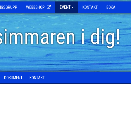
INGSGRUPP
WEBBSHOP
EVENT
KONTAKT
BOKA
simmaren i dig!
DOKUMENT
KONTAKT