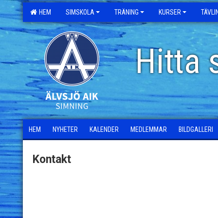
HEM
SIMSKOLA
TRÄNING
KURSER
TÄVL
Hitta 
HEM
NYHETER
KALENDER
MEDLEMMAR
BILDGALLERI
Kontakt