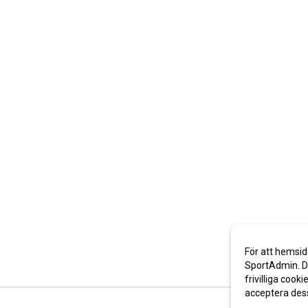
För att hemsid
SportAdmin. De
frivilliga cooki
acceptera des