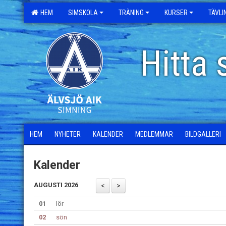
HEM
SIMSKOLA
TRÄNING
KURSER
TÄVL
Hitta 
HEM
NYHETER
KALENDER
MEDLEMMAR
BILDGALLERI
Kalender
AUGUSTI 2026
01
lör
02
sön