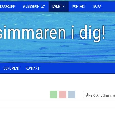
INGSGRUPP
WEBBSHOP
EVENT
KONTAKT
BOKA
simmaren i dig!
DOKUMENT
KONTAKT