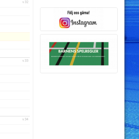
v.32
v.33
v.34