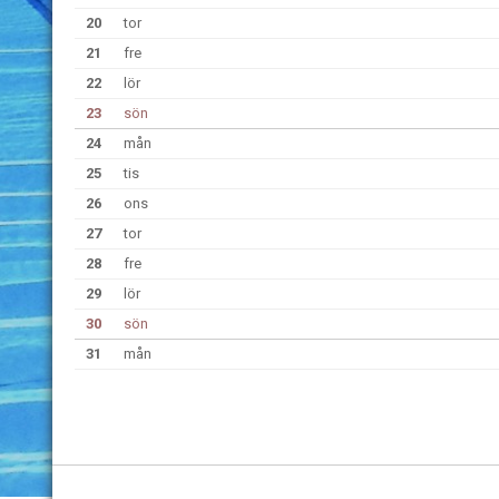
20
tor
21
fre
22
lör
23
sön
24
mån
25
tis
26
ons
27
tor
28
fre
29
lör
30
sön
31
mån