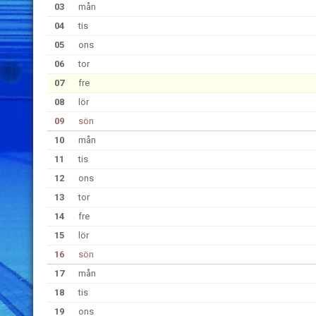
03
mån
04
tis
05
ons
06
tor
07
fre
08
lör
09
sön
10
mån
11
tis
12
ons
13
tor
14
fre
15
lör
16
sön
17
mån
18
tis
19
ons