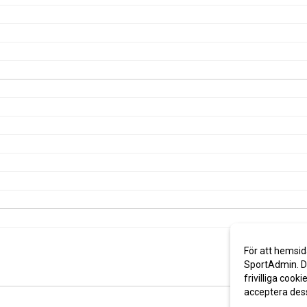
För att hemsid
SportAdmin. De
frivilliga cooki
acceptera des