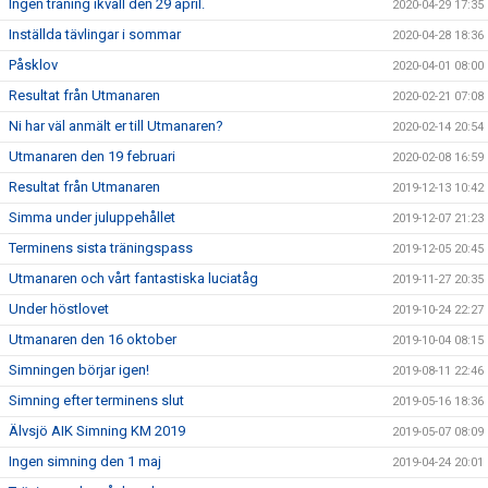
Ingen träning ikväll den 29 april.
2020-04-29 17:35
Inställda tävlingar i sommar
2020-04-28 18:36
Påsklov
2020-04-01 08:00
Resultat från Utmanaren
2020-02-21 07:08
Ni har väl anmält er till Utmanaren?
2020-02-14 20:54
Utmanaren den 19 februari
2020-02-08 16:59
Resultat från Utmanaren
2019-12-13 10:42
Simma under juluppehållet
2019-12-07 21:23
Terminens sista träningspass
2019-12-05 20:45
Utmanaren och vårt fantastiska luciatåg
2019-11-27 20:35
Under höstlovet
2019-10-24 22:27
Utmanaren den 16 oktober
2019-10-04 08:15
Simningen börjar igen!
2019-08-11 22:46
Simning efter terminens slut
2019-05-16 18:36
Älvsjö AIK Simning KM 2019
2019-05-07 08:09
Ingen simning den 1 maj
2019-04-24 20:01