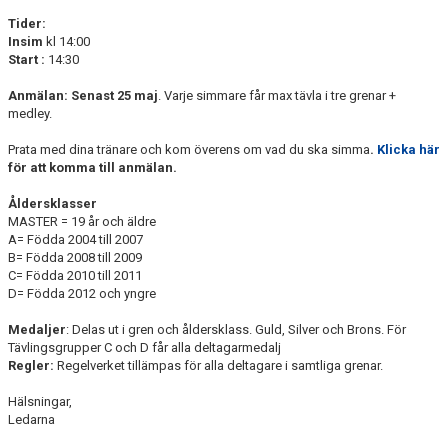
Tider:
Insim
kl 14:00
Start :
14:30
Anmälan: Senast 25 maj
. Varje simmare får max tävla i tre grenar +
medley.
Prata med dina tränare och kom överens om vad du ska simma
.
Klicka här
för att komma till anmälan.
Åldersklasser
MASTER = 19 år och äldre
A= Födda 2004 till 2007
B= Födda 2008 till 2009
C= Födda 2010 till 2011
D= Födda 2012 och yngre
Medaljer
: Delas ut i gren och åldersklass. Guld, Silver och Brons. För
Tävlingsgrupper C och D får alla deltagarmedalj
Regler:
Regelverket tillämpas för alla deltagare i samtliga grenar.
Hälsningar,
Ledarna