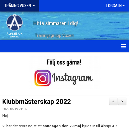
TRÄNING VUXEN
LOGGA IN
Hitta simmaren i dig!
Träningsgrupp Vuxen
HEM
KALENDER
TERMINSPLANERING
DOKUMENT
Klubbmästerskap 2022
<
>
TRÄNINGSPASS
2022-05-19 21:16
Hej!
ARKIV
Vi har det stora nöjet att
söndagen den 29 maj
bjuda in till Älvsjö AIK