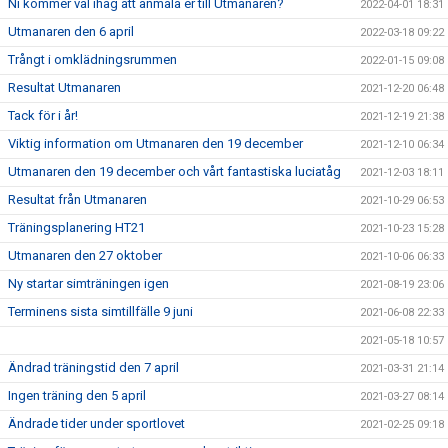
Ni kommer väl ihåg att anmäla er till Utmanaren?
2022-04-01 18:31
Utmanaren den 6 april
2022-03-18 09:22
Trångt i omklädningsrummen
2022-01-15 09:08
Resultat Utmanaren
2021-12-20 06:48
Tack för i år!
2021-12-19 21:38
Viktig information om Utmanaren den 19 december
2021-12-10 06:34
Utmanaren den 19 december och vårt fantastiska luciatåg
2021-12-03 18:11
Resultat från Utmanaren
2021-10-29 06:53
Träningsplanering HT21
2021-10-23 15:28
Utmanaren den 27 oktober
2021-10-06 06:33
Ny startar simträningen igen
2021-08-19 23:06
Terminens sista simtillfälle 9 juni
2021-06-08 22:33
2021-05-18 10:57
Ändrad träningstid den 7 april
2021-03-31 21:14
Ingen träning den 5 april
2021-03-27 08:14
Ändrade tider under sportlovet
2021-02-25 09:18