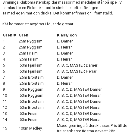
Simnings Klubbmästerskap där massor med medaljer står på spel. Vi
samlas för en Picknick utanför simhallen efter tävlingen.
Ta med egen mat och dricka. Det kommer finnas grill framställd.
KM kommer att avgöras i följande grenar
Gren #
Gren
Klass/ Kön
1
25m Ryggsim
D, Damer
2
25m Ryggsim
D, Herrar
3
25m Frisim
D, Damer
4
25m Frisim
D, Herrar
5
50m Fjärilsim
A, B, C, MASTER Damer
6
50m Fjärilsim
A, B, C, MASTER Herrar
7
25m Bröstsim
D, Damer
8
25m Bröstsim
D, Herrar
9
50m Ryggsim
A, B, C, D, MASTER Damer
10
50m Ryggsim
A, B, C, D, MASTER Herrar
11
50m Bröstsim
A, B, C, D, MASTER Damer
12
50m Bröstsim
A, B, C, D, MASTER Herrar
13
50m Frisim
A, B, C, D, MASTER Damer
14
50m Frisim
A, B, C, D, MASTER Herrar
Mixed gren inga åldersklasser. Pris till de
15
100m Medley.
tre snabbaste tiderna oavsett kön.