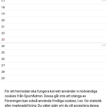
v.34
17
18
19
20
21
22
23
v.35
24
25
26
27
28
29
30
v.36
31
För att hemsidan ska fungera korrekt använder vi nödvändiga
cookies från SportAdmin. Dessa går inte att stänga av.
Föreningen kan också använda frivilliga cookies, t.ex. för statistik
eller marknadsföring. Du väljer själv om du vill acceptera dessa.