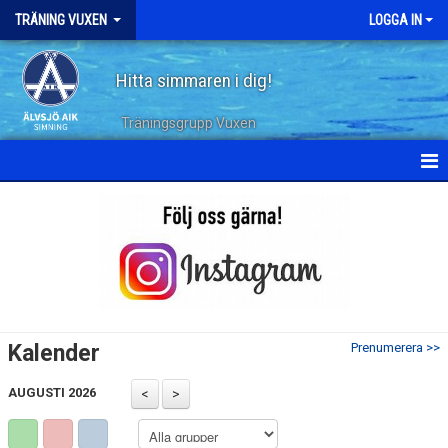
TRÄNING VUXEN
LOGGA IN
Hitta simmaren i dig!
Träningsgrupp Vuxen
HEM
KALENDER
TERMINSPLANERING
DOKUMENT
Kalender
Prenumerera >>
TRÄNINGSPASS
AUGUSTI 2026
ARKIV