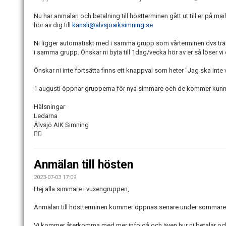
Nu har anmälan och betalning till höstterminen gått ut till er på mail.
hör av dig till
kansli@alvsjoaiksimning.se
Ni ligger automatiskt med i samma grupp som vårterminen dvs tr
i samma grupp. Önskar ni byta till 1dag/vecka hör av er så löser vi
Önskar ni inte fortsätta finns ett knappval som heter "Jag ska inte
1 augusti öppnar grupperna för nya simmare och de kommer kunn
Hälsningar
Ledarna
Älvsjö AIK Simning
🏊‍♀️
Anmälan till hösten
2023-07-03 17:09
Hej alla simmare i vuxengruppen,
Anmälan till höstterminen kommer öppnas senare under sommare
Vi kommer återkomma med mer info då och även hur ni betalar och 