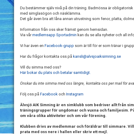
Du bestämmer själv nivå på din träning. Badmössa är obligatorisk 
med simglasögon och näsklämma.
Det går även bra att låna annan utrustning som fenor, platta, dolm
Information från oss sker främst genom hemsidan.
Via vår
medlemsapp Sportadmin
kan du se alla nyheter och all in
Vi har även en
Facebook-grupp
som är till för er som tränar i grup
Har du frågor kontakta oss på
kansli@alvsjoaiksimning.se
Vill du simma med oss?
Här bokar du plats och betalar samtidigt.
Önskar du inte simma med oss längre, kontakta oss per mail för a
Följ oss på
Facebook
och
Instagram
Älvsjö AIK Simning är en simklubb som bedriver allt från sim
träningsgrupper för ungdomar och vuxna och familjesim. På
om våra olika aktiviteter och om vår förening.
Klubben drivs av medlemmar och föräldrar till simmare. Vil
prata med oss nere i hallen eller skriv ett mejl.