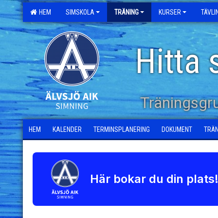
HEM
SIMSKOLA
TRÄNING
KURSER
TÄVL
Hitta 
Träningsgr
HEM
KALENDER
TERMINSPLANERING
DOKUMENT
TRÄ
Här bokar du din plats