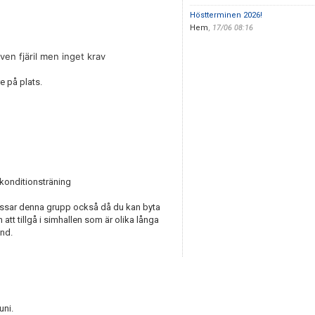
Höstterminen 2026!
Hem
,
17/06 08:16
en fjäril men inget krav
e på plats.
r konditionsträning
 passar denna grupp också då du kan byta
att tillgå i simhallen som är olika långa
nd.
uni.