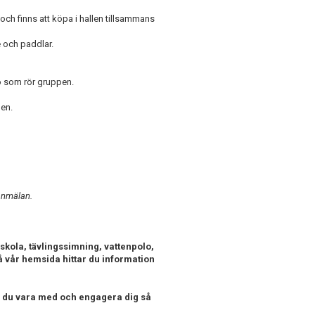
och finns att köpa i hallen tillsammans
e och paddlar.
fo som rör gruppen.
pen.
vanmälan.
skola, tävlingssimning, vattenpolo,
 vår hemsida hittar du information
l du vara med och engagera dig så