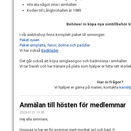
Inte äta något inne i simhallen
Koden till Långbrohallen är 1989
Behöver ni köpa nya simtillbehör til
I vår webbshop finns komplett paket till simningen:
Paket vuxen
Paket simplatta, fenor, dolme och paddlar
Vi har också
Badkläder
Det går också att köpa simglasögon och badmössa i simhallen.
Vi tar Swish och har tränare på plats som hjälper er hitta rätt storl
Har ni frågor?
Vi hjälper er gärna på mailen, kontakta
kansli
Anmälan till hösten för medlemmar
2023-07-21 15:35
Hej alla simmare,
Hoppas ni har en fin sommar med mycket sol och bad 🌞