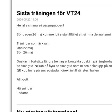
Sista träningen för VT24
2024-05-22 19:00
Hej alla simmare i vuxengruppen!
Söndagen 26 maj kommer bli sista tillfället att simma denna termi
Träningar som är kvar:
Ons 22 maj
Sön 26 maj
Önskar ni fortsätta längre ber jag er kontakta Joakim på långbrohall
bassängtid. Ni kan då hyra bassängtid som ni sen delar upp på ant
QR kod finns på anslagstavlan direkt in till vänster i hallen
Allt gott
Hälsningar
Ledarna