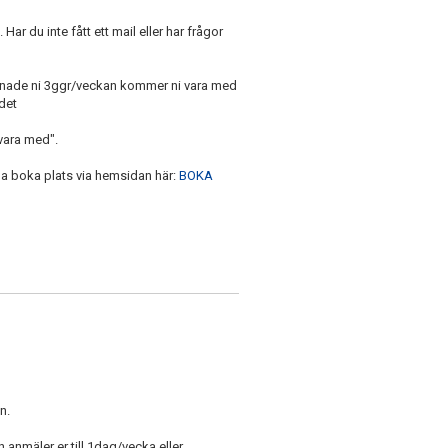
 Har du inte fått ett mail eller har frågor
änade ni 3ggr/veckan kommer ni vara med
 det
 vara med".
a boka plats via hemsidan här:
BOKA
n.
anmäler er till 1dag/vecka eller