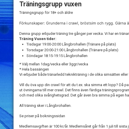
Träningsgrupp vuxen
Träningsgrupp för 18+ och äldre
Förkunskaper: Grunderna i crawl, bröstsim och rygg. Gärna äv
Denna grupp erbjuder träning tre gånger per vecka. Vi har en tränar
Träning Vuxen tider:
Tisdagar 19:00-20:00 Långbrohallen (Tränare på plats)
Torsdagar 20:00-21:00 Långbrohallen (Tränare på plats)
Söndagar 18:15-19:15 Långbrohallen
* Välj mellan 1dag/vecka eller 3ggr/vecka
* Hela bassängen
Vi erbjuder både tränarledd teknikträning i de olika simsätten elle
Vill du öva upp din crawl för att du t.ex. ska simma ett lopp? Då
ut övningarna till mer crawl. Det finns även färdiga träningsprogram 
och med olika svårighetsgrad. Det går även bra simma på egen ha
All träning sker i Långbrohallen.
Se priser på bokningssidan
Medlemsavgiften är 100 kr/år. Medlemsåret går från 1 juli till sista j