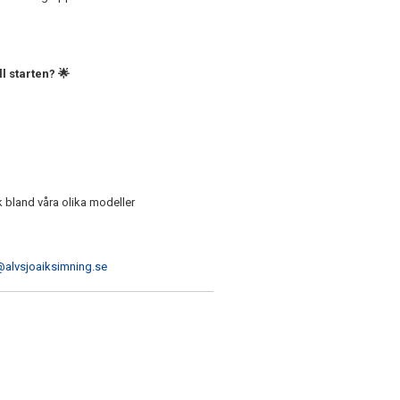
l starten? 🌟
ek bland våra olika modeller
@alvsjoaiksimning.se