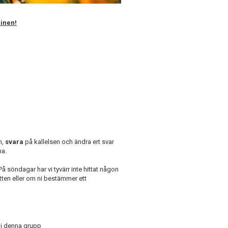
minen!
n,
svara
på kallelsen och ändra ert svar
ma.
 söndagar har vi tyvärr inte hittat någon
tten eller om ni bestämmer ett
 i denna grupp