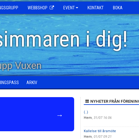
INGSGRUPP
WEBBSHOP
EVENT
KONTAKT
BOKA
simmaren i dig!
upp Vuxen
NINGSPASS
ARKIV
NYHETER FRÅN FÖRENIN
!
→
(..)
Hem
,
31/07 16:06
Kallelse till årsmöte
Hem
,
01/07 09:21