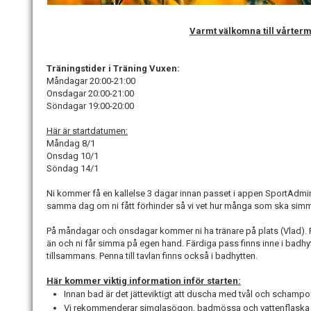
Varmt välkomna till vårter
Träningstider i Träning Vuxen:
Måndagar 20:00-21:00
Onsdagar 20:00-21:00
Söndagar 19:00-20:00
Här är startdatumen:
Måndag 8/1
Onsdag 10/1
Söndag 14/1
Ni kommer få en kallelse 3 dagar innan passet i appen SportAdmi
samma dag om ni fått förhinder så vi vet hur många som ska sim
På måndagar och onsdagar kommer ni ha tränare på plats (Vlad). På
än och ni får simma på egen hand. Färdiga pass finns inne i badhy
tillsammans. Penna till tavlan finns också i badhytten.
Här kommer viktig information inför starten:
Innan bad är det jätteviktigt att duscha med tvål och schampo
Vi rekommenderar simglasögon, badmössa och vattenflaska