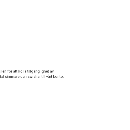
n
en för att kolla tillgänglighet av
al simmare och swishar till vårt konto.