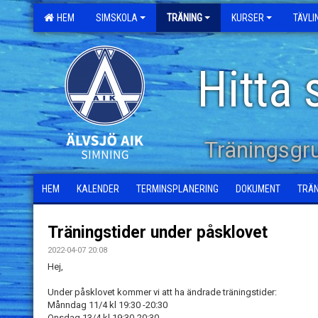
HEM
SIMSKOLA
TRÄNING
KURSER
TÄVL
Hitta 
Träningsgr
HEM
KALENDER
TERMINSPLANERING
DOKUMENT
TRÄ
Träningstider under påsklovet
2022-04-07 20:08
Hej,
Under påsklovet kommer vi att ha ändrade träningstider:
Månndag 11/4 kl 19:30 -20:30
Onsdag 13/4 kl 19:30-20:30