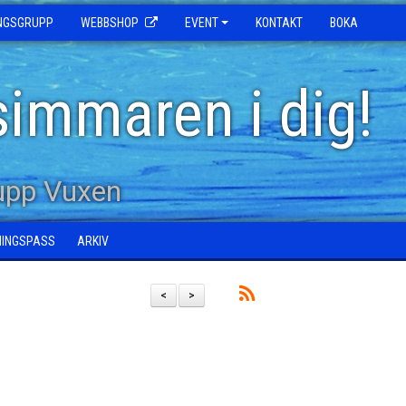
INGSGRUPP
WEBBSHOP
EVENT
KONTAKT
BOKA
simmaren i dig!
upp Vuxen
NINGSPASS
ARKIV
<
>