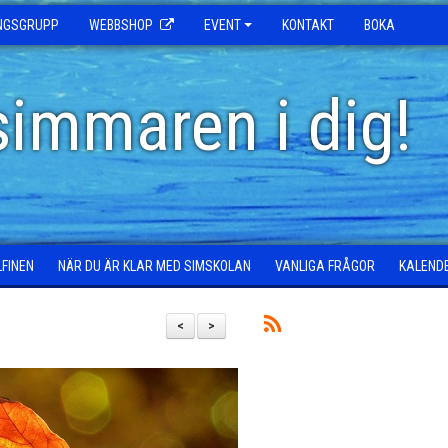
INGSGRUPP
WEBBSHOP
EVENT
KONTAKT
BOKA
simmaren i dig!
LFINEN
NÄR DU ÄR KLAR MED SIMSKOLAN
VANLIGA FRÅGOR
KALEND
<
>