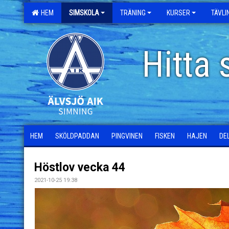
HEM
SIMSKOLA
TRÄNING
KURSER
TÄVL
Hitta 
HEM
SKÖLDPADDAN
PINGVINEN
FISKEN
HAJEN
DE
Höstlov vecka 44
2021-10-25 19:38