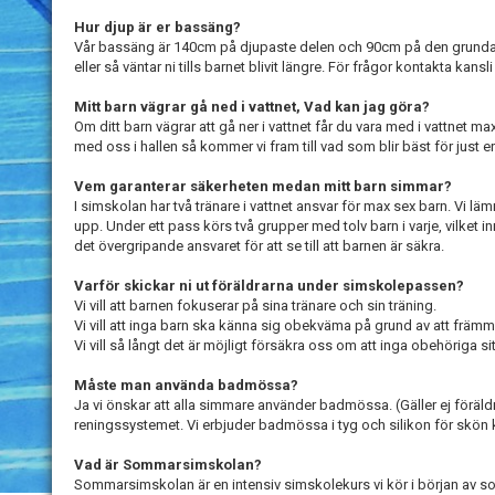
Hur djup är er bassäng?
Vår bassäng är 140cm på djupaste delen och 90cm på den grundaste
eller så väntar ni tills barnet blivit längre. För frågor kontakta kansli
Mitt barn vägrar gå ned i vattnet, Vad kan jag göra?
Om ditt barn vägrar att gå ner i vattnet får du vara med i vattnet 
med oss i hallen så kommer vi fram till vad som blir bäst för just er
Vem garanterar säkerheten medan mitt barn simmar?
I simskolan har två tränare i vattnet ansvar för max sex barn. Vi lä
upp. Under ett pass körs två grupper med tolv barn i varje, vilket i
det övergripande ansvaret för att se till att barnen är säkra.
Varför skickar ni ut föräldrarna under simskolepassen?
Vi vill att barnen fokuserar på sina tränare och sin träning.
Vi vill att inga barn ska känna sig obekväma på grund av att främ
Vi vill så långt det är möjligt försäkra oss om att inga obehöriga sitt
Måste man använda badmössa?
Ja vi önskar att alla simmare använder badmössa. (Gäller ej föräl
reningssystemet. Vi erbjuder badmössa i tyg och silikon för skön 
Vad är Sommarsimskolan?
Sommarsimskolan är en intensiv simskolekurs vi kör i början av 