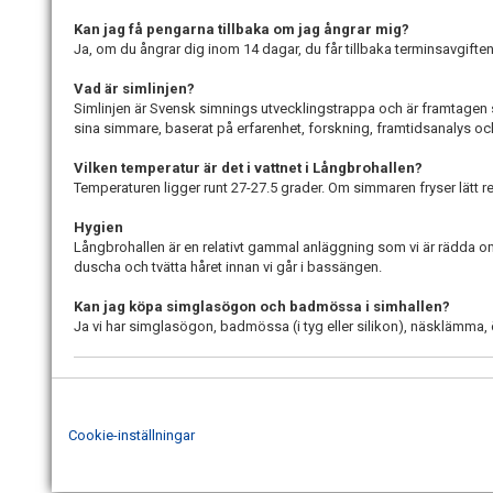
Kan jag få pengarna tillbaka om jag ångrar mig?
Ja, om du ångrar dig inom 14 dagar, du får tillbaka terminsavgiften
Vad är simlinjen?
Simlinjen är Svensk simnings utvecklingstrappa och är framtagen so
sina simmare, baserat på erfarenhet, forskning, framtidsanalys o
Vilken temperatur är det i vattnet i Långbrohallen?
Temperaturen ligger runt 27-27.5 grader. Om simmaren fryser lätt 
Hygien
Långbrohallen är en relativt gammal anläggning som vi är rädda om.
duscha och tvätta håret innan vi går i bassängen.
Kan jag köpa simglasögon och badmössa i simhallen?
Ja vi har simglasögon, badmössa (i tyg eller silikon), näsklämm
Cookie-inställningar