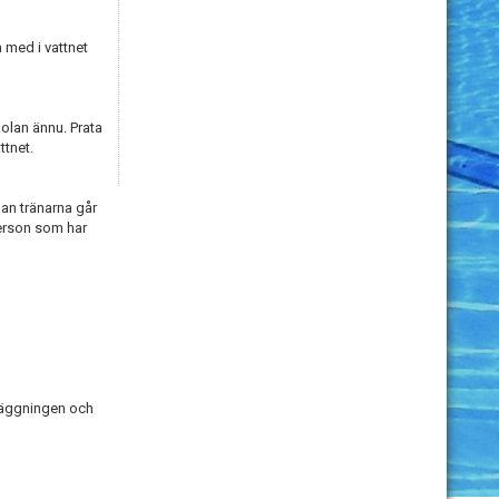
 med i vattnet
kolan ännu. Prata
ttnet.
nan tränarna går
 person som har
nläggningen och