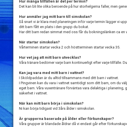
Hur många tillfällen är det per termin?
Det kan bli lite olika beroende på hur storhelgerna faller, men generel
Hur anmäler jag mitt barn till simskolan?
Så snart vi är klara med planeringen inför varje termin lägger vi u
ditt barn fått en plats i den grupp du bokat.
Har ditt barn redan simmat med oss får du bokningslänken ca en ve
När startar simskolan?
Vårterminen startar vecka 2 och höstterminen startar vecka 35.
Hur vet jag att mitt barn utvecklas?
Våra tränare bedömer varje barn kontinuerligt efter varje tillfälle. 
Kan jag vara med mitt barn i vattnet?
I Sköldpaddan är du alltid tillsammans med ditt barn i vattnet.
I Pingvinen kan du vara i vattnet samtidigt som ditt barn, om du välj
eget barn. Våra vuxentränare förväntas vara delaktiga i planerin
säkerhet i vattnet.
När kan mitt barn börja i simskolan?
Ni kan börja tidigast vid 3års ålder i simskolan.
Är grupperna baserade på ålder eller förkunskaper?
Våra grupper är blandade åldrar då vi endast går efter förkunskaper. 