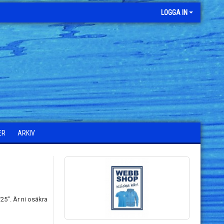
LOGGA IN
ER
ARKIV
25". Är ni osäkra