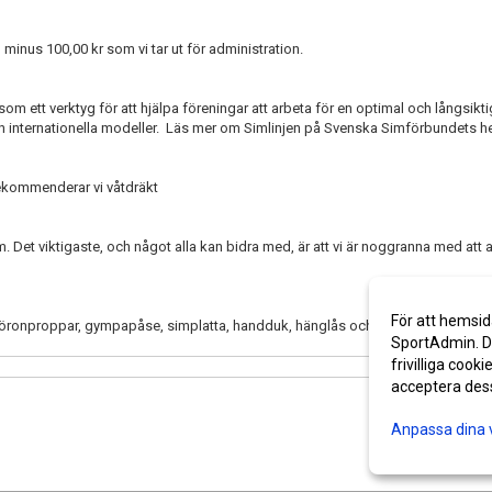
 minus 100,00 kr som vi tar ut för administration.
m ett verktyg för att hjälpa föreningar att arbeta för en optimal och långsikti
ch internationella modeller. Läs mer om Simlinjen på Svenska Simförbundets 
rekommenderar vi våtdräkt
 Det viktigaste, och något alla kan bidra med, är att vi är noggranna med att 
För att hemsid
a, öronproppar, gympapåse, simplatta, handduk, hänglås och simmärken. Du be
SportAdmin. De
frivilliga cooki
acceptera des
Anpassa dina 