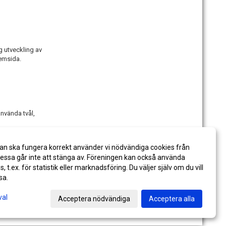
g utveckling av
hemsida.
använda tvål,
an ska fungera korrekt använder vi nödvändiga cookies från
talar med swish.
ssa går inte att stänga av. Föreningen kan också använda
es, t.ex. för statistik eller marknadsföring. Du väljer själv om du vill
sa.
val
Acceptera nödvändiga
Acceptera alla