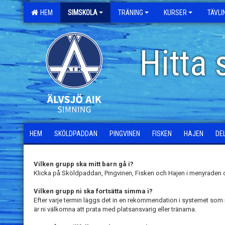
HEM
SIMSKOLA
TRÄNING
KURSER
TÄVL
Hitta 
HEM
SKÖLDPADDAN
PINGVINEN
FISKEN
HAJEN
DE
Vilken grupp ska mitt barn gå i?
Klicka på Sköldpaddan, Pingvinen, Fisken och Hajen i menyraden o
Vilken grupp ni ska fortsätta simma i?
Efter varje termin läggs det in en rekommendation i systemet som n
är ni välkomna att prata med platsansvarig eller tränarna.