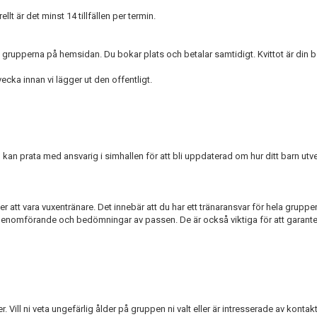
lt är det minst 14 tillfällen per termin.
pp grupperna på hemsidan. Du bokar plats och betalar samtidigt. Kvittot är din b
cka innan vi lägger ut den offentligt.
Du kan prata med ansvarig i simhallen för att bli uppdaterad om hur ditt barn utv
er att vara vuxentränare. Det innebär att du har ett tränaransvar för hela gruppen
g, genomförande och bedömningar av passen. De är också viktiga för att garant
Vill ni veta ungefärlig ålder på gruppen ni valt eller är intresserade av kontakt