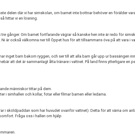
 delen där vi har simskolan, om barnet inte bottnar behöver en förälder vara
 så hittar vi en lösning.
max tre gånger. Om barnet fortfarande vägrar så kanske hen inte är redo för sims
. Ni är också välkomna ner till Öppet hus för att tillsammans öva på att vara i va
mnar inget barn bakom ryggen, och ser till att alla barn går upp ur bassängen in
nnebär att det är sammanlagt åtta tränare i vattnet. På land finns ytterligare en
mande människor tittar på dem.
er i simhallen och kollar, fotar eller filmar barnen eller ledarna.
drar i sköldpaddan som har huvudet ovanför vattnet). Detta för att värna om a
komfort. Fråga oss i hallen om hjälp
sommaren.