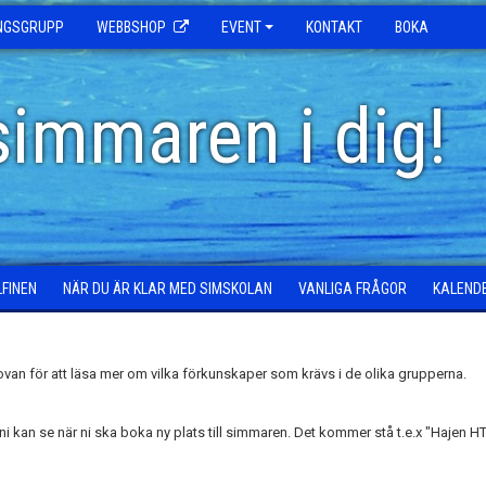
INGSGRUPP
WEBBSHOP
EVENT
KONTAKT
BOKA
simmaren i dig!
LFINEN
NÄR DU ÄR KLAR MED SIMSKOLAN
VANLIGA FRÅGOR
KALEND
van för att läsa mer om vilka förkunskaper som krävs i de olika grupperna.
i kan se när ni ska boka ny plats till simmaren. Det kommer stå t.e.x "Hajen HT