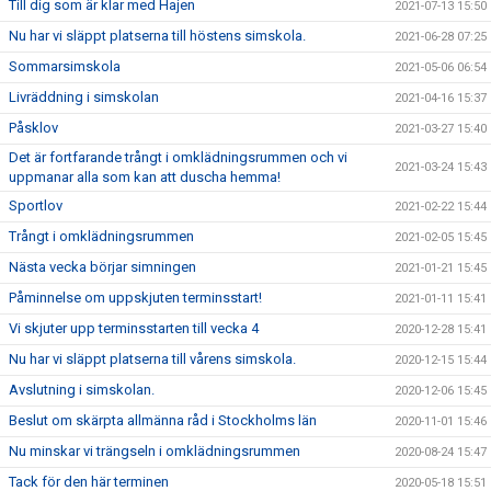
Till dig som är klar med Hajen
2021-07-13 15:50
Nu har vi släppt platserna till höstens simskola.
2021-06-28 07:25
Sommarsimskola
2021-05-06 06:54
Livräddning i simskolan
2021-04-16 15:37
Påsklov
2021-03-27 15:40
Det är fortfarande trångt i omklädningsrummen och vi
2021-03-24 15:43
uppmanar alla som kan att duscha hemma!
Sportlov
2021-02-22 15:44
Trångt i omklädningsrummen
2021-02-05 15:45
Nästa vecka börjar simningen
2021-01-21 15:45
Påminnelse om uppskjuten terminsstart!
2021-01-11 15:41
Vi skjuter upp terminsstarten till vecka 4
2020-12-28 15:41
Nu har vi släppt platserna till vårens simskola.
2020-12-15 15:44
Avslutning i simskolan.
2020-12-06 15:45
Beslut om skärpta allmänna råd i Stockholms län
2020-11-01 15:46
Nu minskar vi trängseln i omklädningsrummen
2020-08-24 15:47
Tack för den här terminen
2020-05-18 15:51