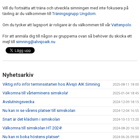
NÄR DU ÄR KLAR MED SIMSKOLAN
Vill du fortsätta att träna och utveckla simningen med inte fokusera på
tävling är du välkommen till
Träningsgrupp Ungdom
.
VANLIGA FRÅGOR
Om du tycker att lagsport är roligare är du välkommen till vår
Vattenpolo
.
KALENDER
För att anmäla dig till någon av grupperna ovan så behöver du skicka ett
mejl till
simning@alvsjoaik.nu
ARKIV
Nyhetsarkiv
Viktig info inför terminsstarten hos Älvsjö AIK Simning
2025-08-11 18:00
Välkomna till vårterminens simskola!
2025-01-04 18:45
Avslutningsvecka
2024-12-09 18:15
Nu kan ni se vårens platser till simskolan
2024-12-04 16:55
Snart är det klädsim i simskolan
2024-10-13 13:20
Välkomna till simskolan HT 2024!
2024-08-20 16:50
Nu kan ni boka höstens platser!
2024-06-26 09:00