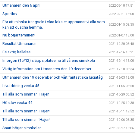
Utmanaren den 6 april
2022-03-18 17:51
Sportlov
2022-02-21 15:00
För att minska trängseln i våra lokaler uppmanar vi alla som
2022-01-15 09:35
kan att duscha hemma.
Nu börjar terminen!
2022-01-07 18:00
Resultat Utmanaren
2021-12-20 06:48
Felaktig kallelse
2021-12-16 13:21
Imorgon (15/12) släpps platserna till vårens simskola
2021-12-14 16:00
Viktig information om Utmanaren den 19 december
2021-12-10 08:34
Utmanaren den 19 december och vårt fantastiska luciatåg
2021-12-03 18:08
Livräddning vecka 45
2021-11-05 06:50
Till alla som simmar i Hajen
2021-10-29 06:52
Höstlov vecka 44
2021-10-25 19:38
Till alla som simmar i Hajen!
2021-10-11 19:52
Till alla som simmar i Hajen!
2021-10-06 06:35
Snart börjar simskolan
2021-08-27 18:06