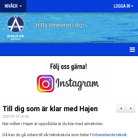
NIVÅER
LOGGA IN
Hitta simmaren i dig!
HEM
SKÖLDPADDAN
PINGVINEN
FISKEN
Till dig som är klar med Hajen
<
>
HAJEN
2021-07-13 15:50
När målen i Hajen är uppnådda är du klar med simskolan.
DELFINEN
Då kan du gå vidare till vår teknikskola som heter
Förberedande teknik
.