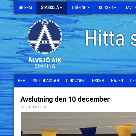
HEM
SIMSKOLA
TRÄNING
KURSER
TÄVL
Hitta 
HEM
SKÖLDPADDAN
PINGVINEN
FISKEN
HAJEN
DE
Avslutning den 10 december
2017-12-04 16:13