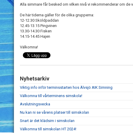
Alla simmare får besked om vilken nivå vi rekommenderar om de vill 
De här tiderna gäller för de olika grupperna:
12-12.30 Sköldpaddan
12.45-13.15 Pingvinen
13.30-14.30 Fisken
14.15-14.45 Hajen
Välkomna!
Nyhetsarkiv
Viktig info inför terminsstarten hos Älvsjö AIK Simning
Välkomna till vårterminens simskola!
Avslutningsvecka
Nu kan ni se vårens platser till simskolan
Snart är det klädsim i simskolan
Välkomna till simskolan HT 2024!