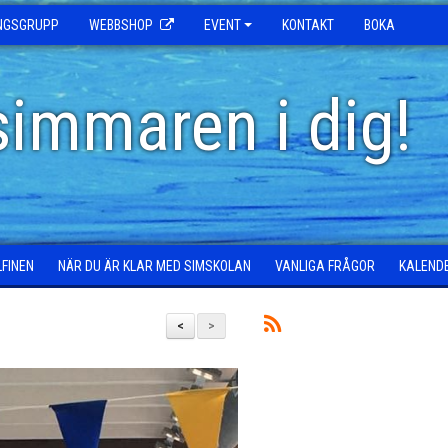
INGSGRUPP
WEBBSHOP
EVENT
KONTAKT
BOKA
simmaren i dig!
LFINEN
NÄR DU ÄR KLAR MED SIMSKOLAN
VANLIGA FRÅGOR
KALEND
<
>