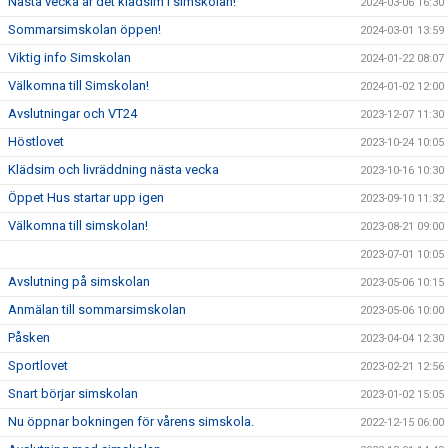
Nästa vecka är det klädsim i simskolan!
2024-03-06 16:30
Sommarsimskolan öppen!
2024-03-01 13:59
Viktig info Simskolan
2024-01-22 08:07
Välkomna till Simskolan!
2024-01-02 12:00
Avslutningar och VT24
2023-12-07 11:30
Höstlovet
2023-10-24 10:05
Klädsim och livräddning nästa vecka
2023-10-16 10:30
Öppet Hus startar upp igen
2023-09-10 11:32
Välkomna till simskolan!
2023-08-21 09:00
2023-07-01 10:05
Avslutning på simskolan
2023-05-06 10:15
Anmälan till sommarsimskolan
2023-05-06 10:00
Påsken
2023-04-04 12:30
Sportlovet
2023-02-21 12:56
Snart börjar simskolan
2023-01-02 15:05
Nu öppnar bokningen för vårens simskola.
2022-12-15 06:00