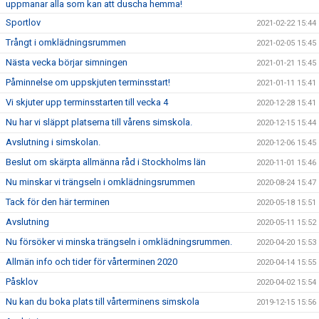
uppmanar alla som kan att duscha hemma!
Sportlov
2021-02-22 15:44
Trångt i omklädningsrummen
2021-02-05 15:45
Nästa vecka börjar simningen
2021-01-21 15:45
Påminnelse om uppskjuten terminsstart!
2021-01-11 15:41
Vi skjuter upp terminsstarten till vecka 4
2020-12-28 15:41
Nu har vi släppt platserna till vårens simskola.
2020-12-15 15:44
Avslutning i simskolan.
2020-12-06 15:45
Beslut om skärpta allmänna råd i Stockholms län
2020-11-01 15:46
Nu minskar vi trängseln i omklädningsrummen
2020-08-24 15:47
Tack för den här terminen
2020-05-18 15:51
Avslutning
2020-05-11 15:52
Nu försöker vi minska trängseln i omklädningsrummen.
2020-04-20 15:53
Allmän info och tider för vårterminen 2020
2020-04-14 15:55
Påsklov
2020-04-02 15:54
Nu kan du boka plats till vårterminens simskola
2019-12-15 15:56