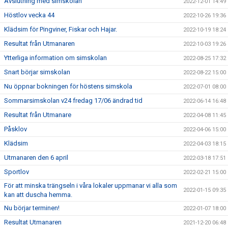
Avslutning med simskolan
2022-12-01 14:49
Höstlov vecka 44
2022-10-26 19:36
Klädsim för Pingviner, Fiskar och Hajar.
2022-10-19 18:24
Resultat från Utmanaren
2022-10-03 19:26
Ytterliga information om simskolan
2022-08-25 17:32
Snart börjar simskolan
2022-08-22 15:00
Nu öppnar bokningen för höstens simskola
2022-07-01 08:00
Sommarsimskolan v24 fredag 17/06 ändrad tid
2022-06-14 16:48
Resultat från Utmanare
2022-04-08 11:45
Påsklov
2022-04-06 15:00
Klädsim
2022-04-03 18:15
Utmanaren den 6 april
2022-03-18 17:51
Sportlov
2022-02-21 15:00
För att minska trängseln i våra lokaler uppmanar vi alla som
2022-01-15 09:35
kan att duscha hemma.
Nu börjar terminen!
2022-01-07 18:00
Resultat Utmanaren
2021-12-20 06:48