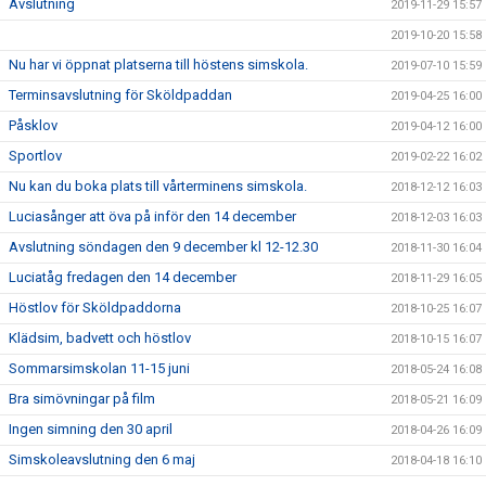
Avslutning
2019-11-29 15:57
2019-10-20 15:58
Nu har vi öppnat platserna till höstens simskola.
2019-07-10 15:59
Terminsavslutning för Sköldpaddan
2019-04-25 16:00
Påsklov
2019-04-12 16:00
Sportlov
2019-02-22 16:02
Nu kan du boka plats till vårterminens simskola.
2018-12-12 16:03
Luciasånger att öva på inför den 14 december
2018-12-03 16:03
Avslutning söndagen den 9 december kl 12-12.30
2018-11-30 16:04
Luciatåg fredagen den 14 december
2018-11-29 16:05
Höstlov för Sköldpaddorna
2018-10-25 16:07
Klädsim, badvett och höstlov
2018-10-15 16:07
Sommarsimskolan 11-15 juni
2018-05-24 16:08
Bra simövningar på film
2018-05-21 16:09
Ingen simning den 30 april
2018-04-26 16:09
Simskoleavslutning den 6 maj
2018-04-18 16:10