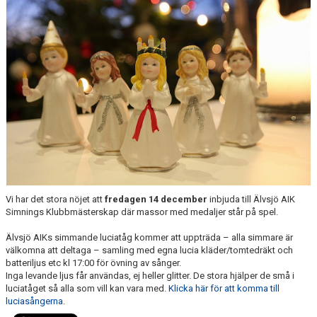
NÄR DU ÄR KLAR MED SIMSKOLAN
VANLIGA FRÅGOR
KALENDER
ARKIV
Vi har det stora nöjet att
fredagen 14 december
inbjuda till Älvsjö AIK
Simnings Klubbmästerskap där massor med medaljer står på spel.
Älvsjö AIKs simmande luciatåg kommer att uppträda – alla simmare är
välkomna att deltaga – samling med egna lucia kläder/tomtedräkt och
batteriljus etc kl 17:00 för övning av sånger.
Inga levande ljus får användas, ej heller glitter. De stora hjälper de små i
luciatåget så alla som vill kan vara med.
Klicka här för att komma till
luciasångerna
.