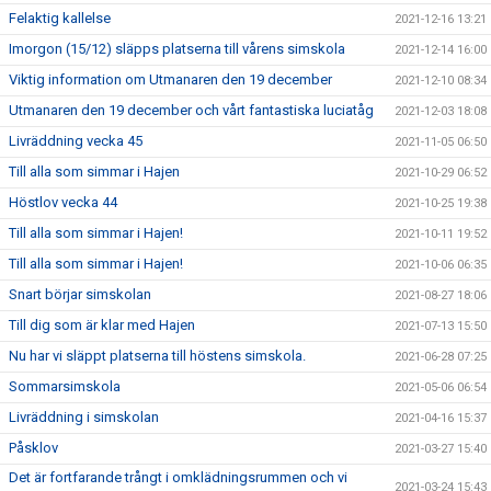
Felaktig kallelse
2021-12-16 13:21
Imorgon (15/12) släpps platserna till vårens simskola
2021-12-14 16:00
Viktig information om Utmanaren den 19 december
2021-12-10 08:34
Utmanaren den 19 december och vårt fantastiska luciatåg
2021-12-03 18:08
Livräddning vecka 45
2021-11-05 06:50
Till alla som simmar i Hajen
2021-10-29 06:52
Höstlov vecka 44
2021-10-25 19:38
Till alla som simmar i Hajen!
2021-10-11 19:52
Till alla som simmar i Hajen!
2021-10-06 06:35
Snart börjar simskolan
2021-08-27 18:06
Till dig som är klar med Hajen
2021-07-13 15:50
Nu har vi släppt platserna till höstens simskola.
2021-06-28 07:25
Sommarsimskola
2021-05-06 06:54
Livräddning i simskolan
2021-04-16 15:37
Påsklov
2021-03-27 15:40
Det är fortfarande trångt i omklädningsrummen och vi
2021-03-24 15:43