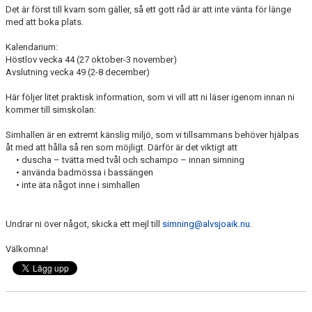
Det är först till kvarn som gäller, så ett gott råd är att inte vänta för länge
med att boka plats.
Kalendarium:
Höstlov vecka 44 (27 oktober-3 november)
Avslutning vecka 49 (2-8 december)
Här följer litet praktisk information, som vi vill att ni läser igenom innan ni
kommer till simskolan:
Simhallen är en extremt känslig miljö, som vi tillsammans behöver hjälpas
åt med att hålla så ren som möjligt. Därför är det viktigt att
• duscha – tvätta med tvål och schampo – innan simning
• använda badmössa i bassängen
• inte äta något inne i simhallen
Undrar ni över något, skicka ett mejl till
simning@alvsjoaik.nu
.
Välkomna!