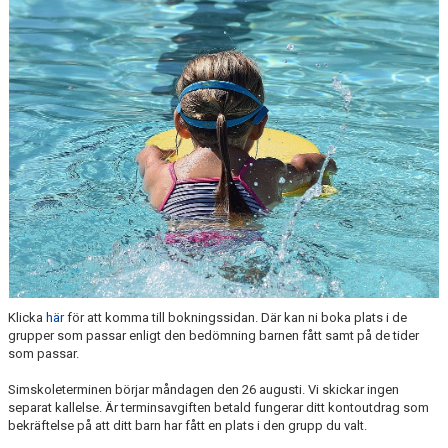
NÄR DU ÄR KLAR MED SIMSKOLAN
VANLIGA FRÅGOR
KALENDER
ARKIV
Klicka
här
för att komma till bokningssidan. Där kan ni boka plats i de
grupper som passar enligt den bedömning barnen fått samt på de tider
som passar.
Simskoleterminen börjar måndagen den 26 augusti. Vi skickar ingen
separat kallelse. Är terminsavgiften betald fungerar ditt kontoutdrag som
bekräftelse på att ditt barn har fått en plats i den grupp du valt.