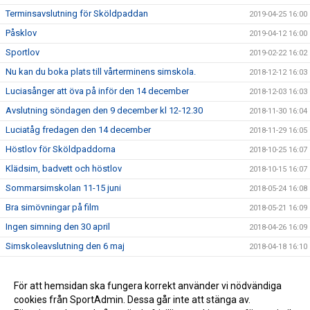
Terminsavslutning för Sköldpaddan
2019-04-25 16:00
Påsklov
2019-04-12 16:00
Sportlov
2019-02-22 16:02
Nu kan du boka plats till vårterminens simskola.
2018-12-12 16:03
Luciasånger att öva på inför den 14 december
2018-12-03 16:03
Avslutning söndagen den 9 december kl 12-12.30
2018-11-30 16:04
Luciatåg fredagen den 14 december
2018-11-29 16:05
Höstlov för Sköldpaddorna
2018-10-25 16:07
Klädsim, badvett och höstlov
2018-10-15 16:07
Sommarsimskolan 11-15 juni
2018-05-24 16:08
Bra simövningar på film
2018-05-21 16:09
Ingen simning den 30 april
2018-04-26 16:09
Simskoleavslutning den 6 maj
2018-04-18 16:10
Allmän info och tider för vårterminen 2018
2018-02-03 16:11
Boka plats i vårens simskola
För att hemsidan ska fungera korrekt använder vi nödvändiga
2017-12-19 16:12
cookies från SportAdmin. Dessa går inte att stänga av.
Avslutning den 10 december
2017-12-04 16:13