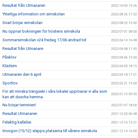
Resultat från Utmanaren
2022-10-03 19:26
Ytterliga information om simskolan
2022-08-25 17:32
Snart börjar simskolan
2022-08-22 15:00
Nu öppnar bokningen för höstens simskola
2022-07-01 08:00
Sommarsimskolan v24 fredag 17/06 ändrad tid
2022-06-14 16:48
Resultat från Utmanare
2022-04-08 11:45
Påsklov
2022-04-06 15:00
Klädsim
2022-04-03 18:15
Utmanaren den 6 april
2022-03-18 17:51
Sportlov
2022-02-21 15:00
För att minska trängseln i våra lokaler uppmanar vi alla som
2022-01-15 09:35
kan att duscha hemma.
Nu börjar terminen!
2022-01-07 18:00
Resultat Utmanaren
2021-12-20 06:48
Felaktig kallelse
2021-12-16 13:21
Imorgon (15/12) släpps platserna till vårens simskola
2021-12-14 16:00