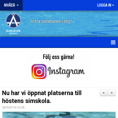
NIVÅER
LOGGA IN
Hitta simmaren i dig!
HEM
SKÖLDPADDAN
PINGVINEN
FISKEN
Nu har vi öppnat platserna till
<
>
HAJEN
höstens simskola.
2019-07-10 15:59
DELFINEN