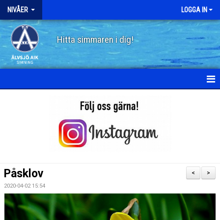
NIVÅER
LOGGA IN
Hitta simmaren i dig!
HEM
SKÖLDPADDAN
PINGVINEN
FISKEN
Påsklov
<
>
HAJEN
2020-04-02 15:54
DELFINEN