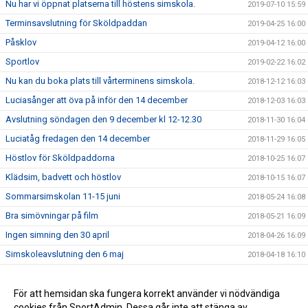
Nu har vi öppnat platserna till höstens simskola.
2019-07-10 15:59
Terminsavslutning för Sköldpaddan
2019-04-25 16:00
Påsklov
2019-04-12 16:00
Sportlov
2019-02-22 16:02
Nu kan du boka plats till vårterminens simskola.
2018-12-12 16:03
Luciasånger att öva på inför den 14 december
2018-12-03 16:03
Avslutning söndagen den 9 december kl 12-12.30
2018-11-30 16:04
Luciatåg fredagen den 14 december
2018-11-29 16:05
Höstlov för Sköldpaddorna
2018-10-25 16:07
Klädsim, badvett och höstlov
2018-10-15 16:07
Sommarsimskolan 11-15 juni
2018-05-24 16:08
Bra simövningar på film
2018-05-21 16:09
Ingen simning den 30 april
2018-04-26 16:09
Simskoleavslutning den 6 maj
2018-04-18 16:10
Allmän info och tider för vårterminen 2018
2018-02-03 16:11
Boka plats i vårens simskola
För att hemsidan ska fungera korrekt använder vi nödvändiga
2017-12-19 16:12
cookies från SportAdmin. Dessa går inte att stänga av.