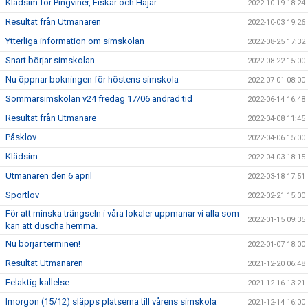
Klädsim för Pingviner, Fiskar och Hajar.
2022-10-19 18:24
Resultat från Utmanaren
2022-10-03 19:26
Ytterliga information om simskolan
2022-08-25 17:32
Snart börjar simskolan
2022-08-22 15:00
Nu öppnar bokningen för höstens simskola
2022-07-01 08:00
Sommarsimskolan v24 fredag 17/06 ändrad tid
2022-06-14 16:48
Resultat från Utmanare
2022-04-08 11:45
Påsklov
2022-04-06 15:00
Klädsim
2022-04-03 18:15
Utmanaren den 6 april
2022-03-18 17:51
Sportlov
2022-02-21 15:00
För att minska trängseln i våra lokaler uppmanar vi alla som
2022-01-15 09:35
kan att duscha hemma.
Nu börjar terminen!
2022-01-07 18:00
Resultat Utmanaren
2021-12-20 06:48
Felaktig kallelse
2021-12-16 13:21
Imorgon (15/12) släpps platserna till vårens simskola
2021-12-14 16:00