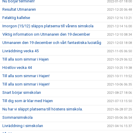
Nu börjar terminen!
2022-01-07 18:00
Resultat Utmanaren
2021-12-20 06:48
Felaktig kallelse
2021-12-16 13:21
Imorgon (15/12) släpps platserna till vårens simskola
2021-12-14 16:00
Viktig information om Utmanaren den 19 december
2021-12-10 08:34
Utmanaren den 19 december och vårt fantastiska luciatåg
2021-12-03 18:08
Livräddning vecka 45
2021-11-05 06:50
Till alla som simmar i Hajen
2021-10-29 06:52
Höstlov vecka 44
2021-10-25 19:38
Till alla som simmar i Hajen!
2021-10-11 19:52
Till alla som simmar i Hajen!
2021-10-06 06:35
Snart börjar simskolan
2021-08-27 18:06
Till dig som är klar med Hajen
2021-07-13 15:50
Nu har vi släppt platserna till höstens simskola.
2021-06-28 07:25
Sommarsimskola
2021-05-06 06:54
Livräddning i simskolan
2021-04-16 15:37