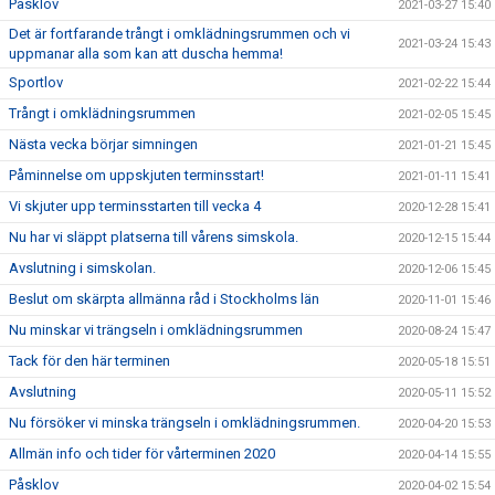
Påsklov
2021-03-27 15:40
Det är fortfarande trångt i omklädningsrummen och vi
2021-03-24 15:43
uppmanar alla som kan att duscha hemma!
Sportlov
2021-02-22 15:44
Trångt i omklädningsrummen
2021-02-05 15:45
Nästa vecka börjar simningen
2021-01-21 15:45
Påminnelse om uppskjuten terminsstart!
2021-01-11 15:41
Vi skjuter upp terminsstarten till vecka 4
2020-12-28 15:41
Nu har vi släppt platserna till vårens simskola.
2020-12-15 15:44
Avslutning i simskolan.
2020-12-06 15:45
Beslut om skärpta allmänna råd i Stockholms län
2020-11-01 15:46
Nu minskar vi trängseln i omklädningsrummen
2020-08-24 15:47
Tack för den här terminen
2020-05-18 15:51
Avslutning
2020-05-11 15:52
Nu försöker vi minska trängseln i omklädningsrummen.
2020-04-20 15:53
Allmän info och tider för vårterminen 2020
2020-04-14 15:55
Påsklov
2020-04-02 15:54