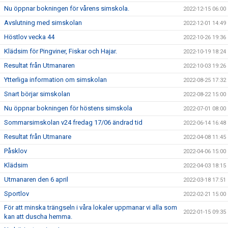
Nu öppnar bokningen för vårens simskola.
2022-12-15 06:00
Avslutning med simskolan
2022-12-01 14:49
Höstlov vecka 44
2022-10-26 19:36
Klädsim för Pingviner, Fiskar och Hajar.
2022-10-19 18:24
Resultat från Utmanaren
2022-10-03 19:26
Ytterliga information om simskolan
2022-08-25 17:32
Snart börjar simskolan
2022-08-22 15:00
Nu öppnar bokningen för höstens simskola
2022-07-01 08:00
Sommarsimskolan v24 fredag 17/06 ändrad tid
2022-06-14 16:48
Resultat från Utmanare
2022-04-08 11:45
Påsklov
2022-04-06 15:00
Klädsim
2022-04-03 18:15
Utmanaren den 6 april
2022-03-18 17:51
Sportlov
2022-02-21 15:00
För att minska trängseln i våra lokaler uppmanar vi alla som
2022-01-15 09:35
kan att duscha hemma.