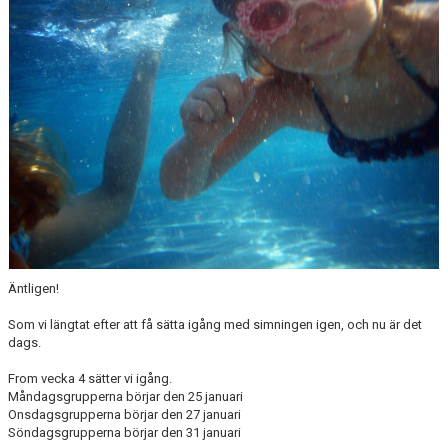
NÄR DU ÄR KLAR MED SIMSKOLAN
VANLIGA FRÅGOR
KALENDER
ARKIV
Äntligen!
Som vi längtat efter att få sätta igång med simningen igen, och nu är det
dags.
From vecka 4 sätter vi igång.
Måndagsgrupperna börjar den 25 januari
Onsdagsgrupperna börjar den 27 januari
Söndagsgrupperna börjar den 31 januari