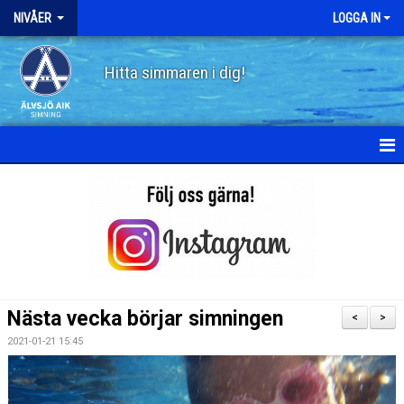
NIVÅER
LOGGA IN
Hitta simmaren i dig!
HEM
SKÖLDPADDAN
PINGVINEN
FISKEN
Nästa vecka börjar simningen
<
>
HAJEN
2021-01-21 15:45
DELFINEN