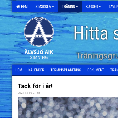
HEM
SIMSKOLA
TRÄNING
KURSER
TÄVL
Hitta 
Träningsgr
HEM
KALENDER
TERMINSPLANERING
DOKUMENT
TRÄ
Tack för i år!
2021-12-19 21:38