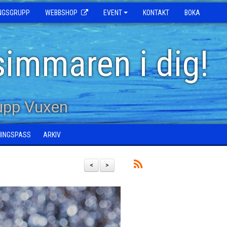
INGSGRUPP
WEBBSHOP
EVENT
KONTAKT
BOKA
simmaren i dig!
upp Vuxen
NINGSPASS
ARKIV
<
>