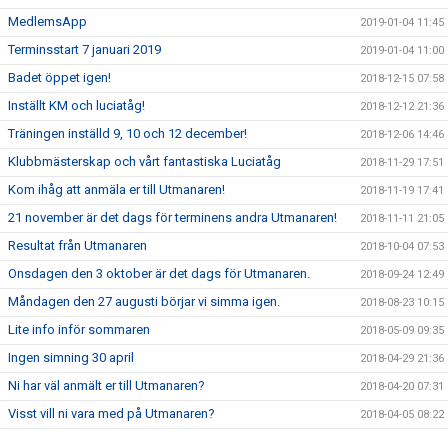
MedlemsApp
2019-01-04 11:45
Terminsstart 7 januari 2019
2019-01-04 11:00
Badet öppet igen!
2018-12-15 07:58
Inställt KM och luciatåg!
2018-12-12 21:36
Träningen inställd 9, 10 och 12 december!
2018-12-06 14:46
Klubbmästerskap och vårt fantastiska Luciatåg
2018-11-29 17:51
Kom ihåg att anmäla er till Utmanaren!
2018-11-19 17:41
21 november är det dags för terminens andra Utmanaren!
2018-11-11 21:05
Resultat från Utmanaren
2018-10-04 07:53
Onsdagen den 3 oktober är det dags för Utmanaren.
2018-09-24 12:49
Måndagen den 27 augusti börjar vi simma igen.
2018-08-23 10:15
Lite info inför sommaren
2018-05-09 09:35
Ingen simning 30 april
2018-04-29 21:36
Ni har väl anmält er till Utmanaren?
2018-04-20 07:31
Visst vill ni vara med på Utmanaren?
2018-04-05 08:22
Terminsplanering vt-18
2018-03-06 11:46