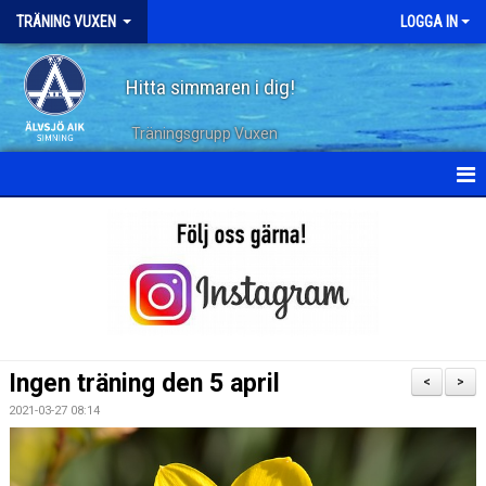
TRÄNING VUXEN
LOGGA IN
Hitta simmaren i dig!
Träningsgrupp Vuxen
HEM
KALENDER
TERMINSPLANERING
DOKUMENT
Ingen träning den 5 april
<
>
TRÄNINGSPASS
2021-03-27 08:14
ARKIV