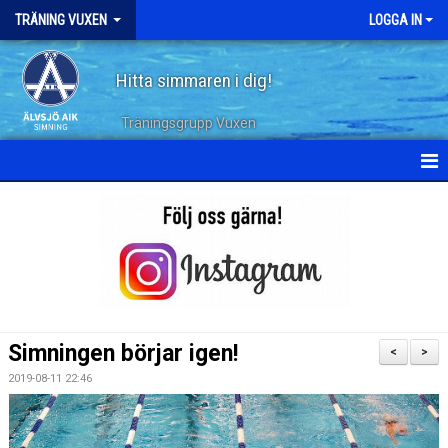
TRÄNING VUXEN
LOGGA IN
Hitta simmaren i dig!
Träningsgrupp Vuxen
HEM
KALENDER
TERMINSPLANERING
DOKUMENT
Simningen börjar igen!
<
>
TRÄNINGSPASS
2019-08-11 22:46
ARKIV