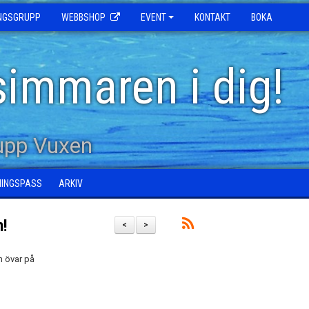
INGSGRUPP
WEBBSHOP
EVENT
KONTAKT
BOKA
simmaren i dig!
upp Vuxen
NINGSPASS
ARKIV
!
<
>
n övar på