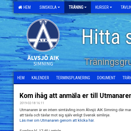
HEM
SIMSKOLA
TRÄNING
KURSER
TÄVL
Hitta 
Träningsgr
HEM
KALENDER
TERMINSPLANERING
DOKUMENT
TRÄ
Kom ihåg att anmäla er till Utmanaren
2019-02-18 16:11
Utmanaren är en intern simtävling inom Älvsjö AIK Simning där ma
att tävla och tävlar mot sig själv enligt Svensk simlinje.
Läs mer om Utmanaren genom att klicka här
.
Samling kl. 17:45 i entrén.