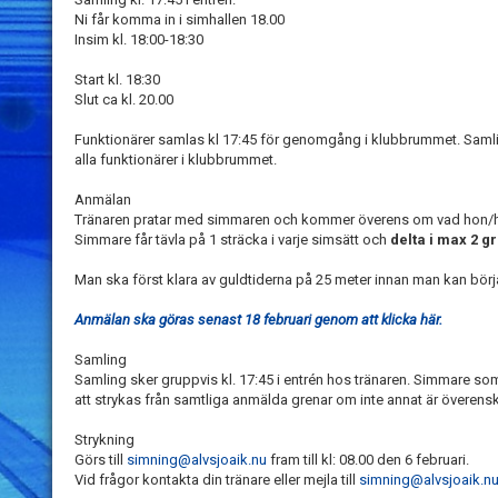
Ni får komma in i simhallen 18.00
Insim kl. 18:00-18:30
Start kl. 18:30
Slut ca kl. 20.00
Funktionärer samlas kl 17:45 för genomgång i klubbrummet. Samlin
alla funktionärer i klubbrummet.
Anmälan
Tränaren pratar med simmaren och kommer överens om vad hon/
Simmare får tävla på 1 sträcka i varje simsätt och
delta i max 2 gr
Man ska först klara av guldtiderna på 25 meter innan man kan bör
Anmälan ska göras senast 18 februari genom att klicka här.
Samling
Samling sker gruppvis kl. 17:45 i entrén hos tränaren. Simmare so
att strykas från samtliga anmälda grenar om inte annat är överen
Strykning
Görs till
simning@alvsjoaik.nu
fram till kl: 08.00 den 6 februari.
Vid frågor kontakta din tränare eller mejla till
simning@alvsjoaik.n