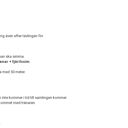
g även efter tävlingen för
han ska simma.
enar + fjärilssim.
ja med 50 meter.
m inte kommer i tid till samlingen kommer
skommet med tränaren.
u
.