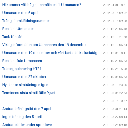
Ni kommer väl ihåg att anmäla er till Utmanaren?
2022-04-01 18:31
Utmanaren den 6 april
2022-03-18 09:22
Trångt i omklädningsrummen
2022-01-15 09:08
Resultat Utmanaren
2021-12-20 06:48
Tack för i år!
2021-12-19 21:38
Viktig information om Utmanaren den 19 december
2021-12-10 06:34
Utmanaren den 19 december och vårt fantastiska luciatåg
2021-12-03 18:11
Resultat från Utmanaren
2021-10-29 06:53
Träningsplanering HT21
2021-10-23 15:28
Utmanaren den 27 oktober
2021-10-06 06:33
Ny startar simträningen igen
2021-08-19 23:06
Terminens sista simtillfälle 9 juni
2021-06-08 22:33
2021-05-18 10:57
Ändrad träningstid den 7 april
2021-03-31 21:14
Ingen träning den 5 april
2021-03-27 08:14
Ändrade tider under sportlovet
2021-02-25 09:18