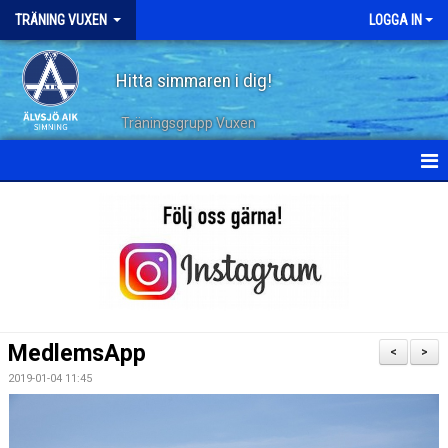
TRÄNING VUXEN
LOGGA IN
Hitta simmaren i dig!
Träningsgrupp Vuxen
HEM
KALENDER
TERMINSPLANERING
DOKUMENT
MedlemsApp
<
>
TRÄNINGSPASS
2019-01-04 11:45
ARKIV