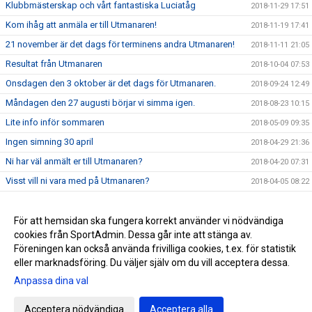
Klubbmästerskap och vårt fantastiska Luciatåg
2018-11-29 17:51
Kom ihåg att anmäla er till Utmanaren!
2018-11-19 17:41
21 november är det dags för terminens andra Utmanaren!
2018-11-11 21:05
Resultat från Utmanaren
2018-10-04 07:53
Onsdagen den 3 oktober är det dags för Utmanaren.
2018-09-24 12:49
Måndagen den 27 augusti börjar vi simma igen.
2018-08-23 10:15
Lite info inför sommaren
2018-05-09 09:35
Ingen simning 30 april
2018-04-29 21:36
Ni har väl anmält er till Utmanaren?
2018-04-20 07:31
Visst vill ni vara med på Utmanaren?
2018-04-05 08:22
Terminsplanering vt-18
2018-03-06 11:46
Sportlov vecka 9
För att hemsidan ska fungera korrekt använder vi nödvändiga
2018-02-23 15:42
cookies från SportAdmin. Dessa går inte att stänga av.
Grattis Marie!
2017-11-28 12:38
Föreningen kan också använda frivilliga cookies, t.ex. för statistik
eller marknadsföring. Du väljer själv om du vill acceptera dessa.
Anpassa dina val
Cookie-inställningar
Gå till Webbversion
Acceptera nödvändiga
Acceptera alla