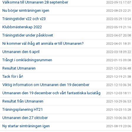
Välkomna till Utmanaren 28 september
2022-09-15 17:07
Nu börjar simträningen igen
2022-08-23 22:21
Träningstider v22 och v23
2022-05-29 13:54
Klubbmästerskap 2022
2022-05-19 21:16
Träningstider under påsklovet
2022-04-07 20:08
Ni kommer väl ihåg att anmäla er till Utmanaren?
2022-04-01 18:31
Utmanaren den 6 april
2022-03-18 09:22
Trångt i omklädningsrummen
2022-01-15 09:08
Resultat Utmanaren
2021-12-20 06:48
Tack för i år!
2021-12-19 21:38
Viktig information om Utmanaren den 19 december
2021-12-10 06:34
Utmanaren den 19 december och vårt fantastiska luciatåg
2021-12-03 18:11
Resultat från Utmanaren
2021-10-29 06:53
Träningsplanering HT21
2021-10-23 15:28
Utmanaren den 27 oktober
2021-10-06 06:33
Ny startar simträningen igen
2021-08-19 23:06