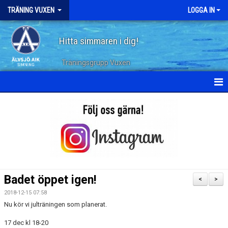
TRÄNING VUXEN
LOGGA IN
Hitta simmaren i dig!
Träningsgrupp Vuxen
HEM
KALENDER
TERMINSPLANERING
DOKUMENT
Badet öppet igen!
<
>
TRÄNINGSPASS
2018-12-15 07:58
Nu kör vi julträningen som planerat.
ARKIV
17 dec kl 18-20