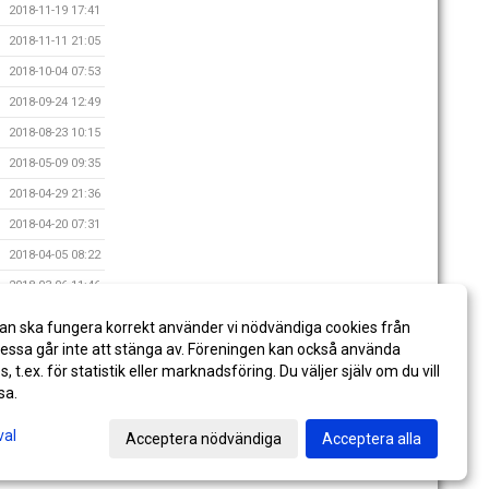
2018-11-19 17:41
2018-11-11 21:05
2018-10-04 07:53
2018-09-24 12:49
2018-08-23 10:15
2018-05-09 09:35
2018-04-29 21:36
2018-04-20 07:31
2018-04-05 08:22
2018-03-06 11:46
2018-02-23 15:42
an ska fungera korrekt använder vi nödvändiga cookies från
2017-11-28 12:38
ssa går inte att stänga av. Föreningen kan också använda
es, t.ex. för statistik eller marknadsföring. Du väljer själv om du vill
sa.
val
Acceptera nödvändiga
Acceptera alla