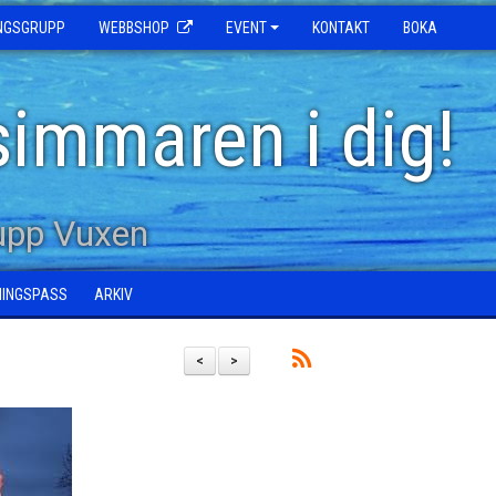
INGSGRUPP
WEBBSHOP
EVENT
KONTAKT
BOKA
simmaren i dig!
upp Vuxen
NINGSPASS
ARKIV
<
>