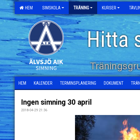
HEM
SIMSKOLA
TRÄNING
KURSER
TÄVL
Hitta 
Träningsgr
HEM
KALENDER
TERMINSPLANERING
DOKUMENT
TRÄ
Ingen simning 30 april
2018-04-29 21:36