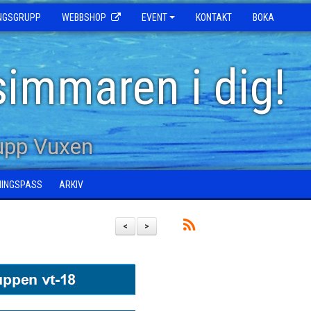
INGSGRUPP
WEBBSHOP
EVENT
KONTAKT
BOKA
simmaren i dig!
upp Vuxen
NINGSPASS
ARKIV
<
>