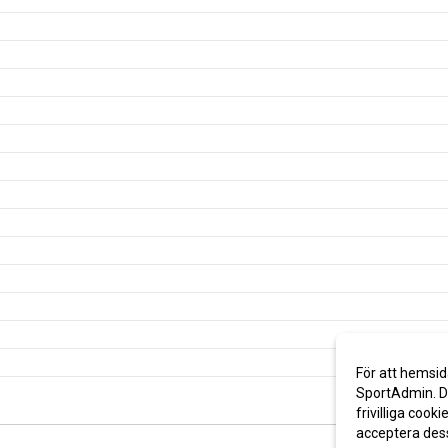
För att hemsid
SportAdmin. De
frivilliga cooki
acceptera des