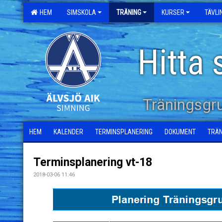
HEM
SIMSKOLA
TRÄNING
KURSER
TÄVL
Hitta 
Träningsgr
HEM
KALENDER
TERMINSPLANERING
DOKUMENT
TRÄ
Terminsplanering vt-18
2018-03-06 11:46