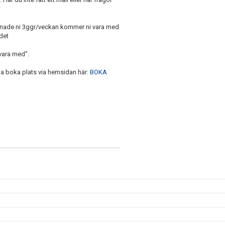
änade ni 3ggr/veckan kommer ni vara med
 det
 vara med".
a boka plats via hemsidan här:
BOKA