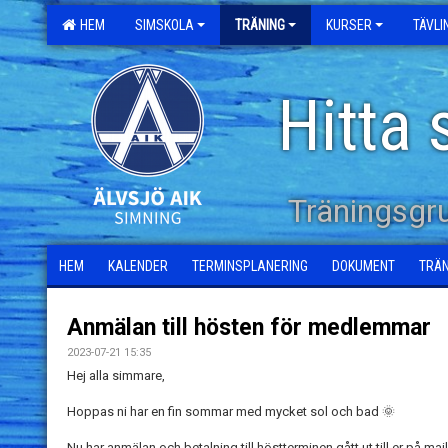
HEM
SIMSKOLA
TRÄNING
KURSER
TÄVL
Hitta 
Träningsgr
HEM
KALENDER
TERMINSPLANERING
DOKUMENT
TRÄ
Anmälan till hösten för medlemmar
2023-07-21 15:35
Hej alla simmare,
Hoppas ni har en fin sommar med mycket sol och bad 🌞
Nu har anmälan och betalning till höstterminen gått ut till er på mail.