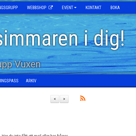
INGSGRUPP
WEBBSHOP
EVENT
KONTAKT
BOKA
simmaren i dig!
upp Vuxen
NINGSPASS
ARKIV
<
>
 Har du inte fått ett mail eller har frågor