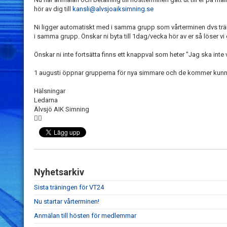
hör av dig till
kansli@alvsjoaiksimning.se
Ni ligger automatiskt med i samma grupp som vårterminen dvs tr
i samma grupp. Önskar ni byta till 1dag/vecka hör av er så löser vi
Önskar ni inte fortsätta finns ett knappval som heter "Jag ska inte
1 augusti öppnar grupperna för nya simmare och de kommer kunn
Hälsningar
Ledarna
Älvsjö AIK Simning
🏊‍♀️
Nyhetsarkiv
Sista träningen för VT24
Nu startar vårterminen!
Anmälan till hösten för medlemmar