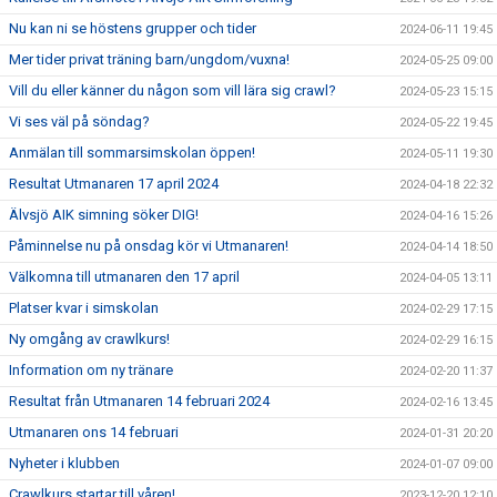
Nu kan ni se höstens grupper och tider
2024-06-11 19:45
Mer tider privat träning barn/ungdom/vuxna!
2024-05-25 09:00
Vill du eller känner du någon som vill lära sig crawl?
2024-05-23 15:15
Vi ses väl på söndag?
2024-05-22 19:45
Anmälan till sommarsimskolan öppen!
2024-05-11 19:30
Resultat Utmanaren 17 april 2024
2024-04-18 22:32
Älvsjö AIK simning söker DIG!
2024-04-16 15:26
Påminnelse nu på onsdag kör vi Utmanaren!
2024-04-14 18:50
Välkomna till utmanaren den 17 april
2024-04-05 13:11
Platser kvar i simskolan
2024-02-29 17:15
Ny omgång av crawlkurs!
2024-02-29 16:15
Information om ny tränare
2024-02-20 11:37
Resultat från Utmanaren 14 februari 2024
2024-02-16 13:45
Utmanaren ons 14 februari
2024-01-31 20:20
Nyheter i klubben
2024-01-07 09:00
Crawlkurs startar till våren!
2023-12-20 12:10