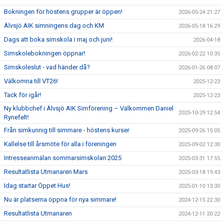
Bokningen för höstens grupper är öppen!
2026-05-24 21:27
Älvsjö AIK simningens dag och KM
2026-05-18 16:29
Dags att boka simskola i maj och juni!
2026-04-18
Simskolebokningen öppnar!
2026-02-22 10:35
Simskoleslut - vad händer då?
2026-01-26 08:07
Välkomna till VT26!
2025-12-23
Tack för igår!
2025-12-23
Ny klubbchef i Älvsjö AIK Simförening – Välkommen Daniel
2025-10-29 12:54
Rynefelt!
Från simkunnig till simmare - höstens kurser
2025-09-26 15:05
Kallelse till årsmöte för alla i föreningen
2025-09-02 12:30
Intresseanmälan sommarsimskolan 2025
2025-03-31 17:55
Resultatlista Utmanaren Mars
2025-03-18 19:43
Idag startar Öppet Hus!
2025-01-10 13:30
Nu är platserna öppna för nya simmare!
2024-12-15 22:30
Resultatlista Utmanaren
2024-12-11 20:22