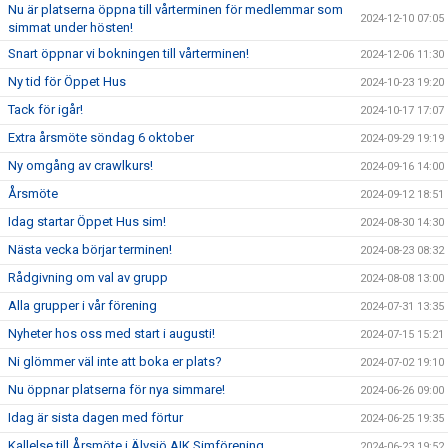
Nu är platserna öppna till vårterminen för medlemmar som
2024-12-10 07:05
simmat under hösten!
Snart öppnar vi bokningen till vårterminen!
2024-12-06 11:30
Ny tid för Öppet Hus
2024-10-23 19:20
Tack för igår!
2024-10-17 17:07
Extra årsmöte söndag 6 oktober
2024-09-29 19:19
Ny omgång av crawlkurs!
2024-09-16 14:00
Årsmöte
2024-09-12 18:51
Idag startar Öppet Hus sim!
2024-08-30 14:30
Nästa vecka börjar terminen!
2024-08-23 08:32
Rådgivning om val av grupp
2024-08-08 13:00
Alla grupper i vår förening
2024-07-31 13:35
Nyheter hos oss med start i augusti!
2024-07-15 15:21
Ni glömmer väl inte att boka er plats?
2024-07-02 19:10
Nu öppnar platserna för nya simmare!
2024-06-26 09:00
Idag är sista dagen med förtur
2024-06-25 19:35
Kallelse till Årsmöte i Älvsjö AIK Simförening
2024-06-23 19:52