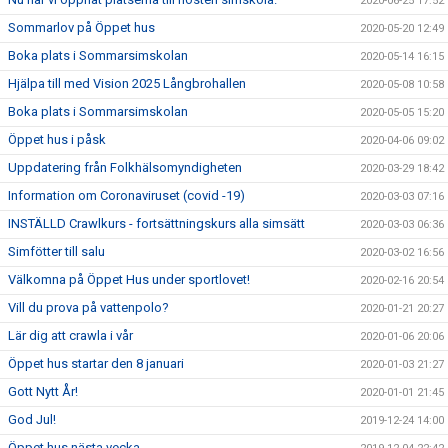
2020-06-25 17:52
Sommarlov på Öppet hus
2020-05-20 12:49
Boka plats i Sommarsimskolan
2020-05-14 16:15
Hjälpa till med Vision 2025 Långbrohallen
2020-05-08 10:58
Boka plats i Sommarsimskolan
2020-05-05 15:20
Öppet hus i påsk
2020-04-06 09:02
Uppdatering från Folkhälsomyndigheten
2020-03-29 18:42
Information om Coronaviruset (covid -19)
2020-03-03 07:16
INSTÄLLD Crawlkurs - fortsättningskurs alla simsätt
2020-03-03 06:36
Simfötter till salu
2020-03-02 16:56
Välkomna på Öppet Hus under sportlovet!
2020-02-16 20:54
Vill du prova på vattenpolo?
2020-01-21 20:27
Lär dig att crawla i vår
2020-01-06 20:06
Öppet hus startar den 8 januari
2020-01-03 21:27
Gott Nytt År!
2020-01-01 21:45
God Jul!
2019-12-24 14:00
Öppet hus nästa vecka