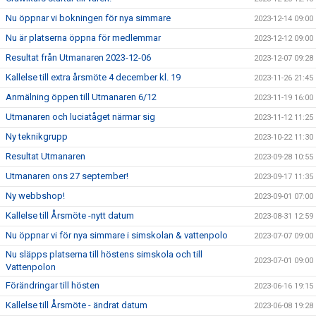
Nu öppnar vi bokningen för nya simmare
2023-12-14 09:00
Nu är platserna öppna för medlemmar
2023-12-12 09:00
Resultat från Utmanaren 2023-12-06
2023-12-07 09:28
Kallelse till extra årsmöte 4 december kl. 19
2023-11-26 21:45
Anmälning öppen till Utmanaren 6/12
2023-11-19 16:00
Utmanaren och luciatåget närmar sig
2023-11-12 11:25
Ny teknikgrupp
2023-10-22 11:30
Resultat Utmanaren
2023-09-28 10:55
Utmanaren ons 27 september!
2023-09-17 11:35
Ny webbshop!
2023-09-01 07:00
Kallelse till Årsmöte -nytt datum
2023-08-31 12:59
Nu öppnar vi för nya simmare i simskolan & vattenpolo
2023-07-07 09:00
Nu släpps platserna till höstens simskola och till
2023-07-01 09:00
Vattenpolon
Förändringar till hösten
2023-06-16 19:15
Kallelse till Årsmöte - ändrat datum
2023-06-08 19:28