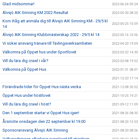
Glad midsommar!
2022-06-24 09:24
Älvsjö AIK Simning KM 2022 Resultat
2022-05-30 08:20
Kom ihåg att anmäla dig till Älvsjö AIK Simning KM - 29/5 kl
2022-05-25 10:59
14
Älvsjö AIK Simning Klubbmästerskap 2022 - 29/5 kl 14
2022-05-16 10:56
Vi söker ansvarig tränare till Tävlingsverksamheten
2022-04-20 19:09
Välkomna på Öppet hus under Sportlovet
2022-02-22 14:30
Vill du lära dig crawl i vår?
2022-02-08 19:52
Välkomna på Öppet Hus
2022-01-31 08:07
2021-12-23 17:14
Förändrade tider för Öppet Hus nästa vecka
2021-12-08 20:52
Öppet Hus under höstlovet
2021-10-25 19:21
Vill du lära dig crawl i höst?
2021-09-12 11:09
Den 1 september startar vi Öppet Hus igen!
2021-08-26 08:35
Årsmöte onsdagen den 22 september kl 19.00
2021-08-20 15:53
Sponsoransvarig Älvsjö AIK Simning
2021-08-20 08:26
Valberedningen efterlyser suppleant till styrelsen