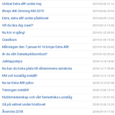
Utökat Extra allt! under maj
2019-05-06 21:16
Älvsjö AIK Simning KM 2019
2019-05-06 20:54
Extra, extra allt! under påsklovet
2019-04-09 12:42
Vill du lära dig crawl?
2019-02-14 15:00
Nu kör vi igång!
2019-01-22 09:55
Crawlkurs
2019-01-09 19:33
Måndagen den 7 januari kl 16 börjar Extra Allt!
2019-01-05 23:42
Är du vårt Dataskyddsombud?
2019-01-02 09:24
Julklappstips
2018-12-18 18:00
Nu kan du boka plats till vårterminens simskola.
2018-12-17 09:00
KM och luciatåg inställt!
2018-12-12 15:34
Nu tar Extra Allt! jullov
2018-12-10 07:48
Träningen inställd!
2018-12-06 13:10
Klubbmästerskap och vårt fantastiska Luciatåg
2018-11-29 07:59
Gå på vattnet under höstlovet
2018-10-26 15:23
Årsmöte 2018
2018-09-19 17:05