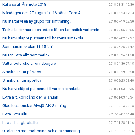
Kallelse till Årsmöte 2018
2018-08-31 12:30
Måndagen den 27 augusti kl 16 börjar Extra Allt!
2018-08-23 07:13
Nu startar vi en ny grupp för simträning.
2018-07-19 22:30
Tack alla simmare och ledare för en fantastisk vårtermin.
2018-07-05 06:56
Nu har vi släppt platserna till höstens simskola.
2018-07-02 09:37
Sommarsimskolan 11-15 juni
2018-05-25 07:42
Nu tar Extra allt! sommarlov
2018-05-24 11:58
Vattenpolo-skola för nybörjare
2018-04-30 07:15
Simskolan tar påsklov
2018-03-29 10:50
Simskolan tar sportlov
2018-02-23 09:48
Nu har vi släppt platserna till vårens simskola.
2018-01-03 16:36
Extra allt! kör igång den 8 januari
2018-01-03 13:34
Glad lucia önskar Älvsjö AIK Simning
2017-12-13 09:18
Extra Extra allt!
2017-12-07 14:40
Lucia i Långbrohallen
2017-11-28 11:16
0-tolerans mot mobbning och diskriminering
2017-10-17 19:16