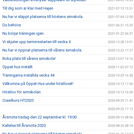
2021-08-02 18:24
Till dig som är klar med Hajen
2021-07-13 15:51
Nu har vi släppt platserna till höstens simskola.
2021-07-04 12:00
Du behövs
2021-06-21 15:25
Nu börjar träningen igen.
2021-01-22 06:57
Vi skjuter upp terminsstarten till vecka 4
2020-12-28 13:51
Nu har vi öppnat platserna till vårens simskola.
2020-12-22 17:27
Boka plats till vårens simskola!
2020-12-07 14:16
Öppet hus inställt
2020-11-02 07:12
Träningarna inställda vecka 44
2020-10-29 16:30
Välkomna på Öppet Hus under höstlovet!
2020-10-13 17:00
Höstlov för simskolan
2020-10-13 16:00
Crawlkurs HT2020
2020-09-29 11:41
2020-09-25 17:13
Årsmöte tisdag den 22 september kl. 19:00
2020-09-15 08:06
Kallelse till Årsmöte 2020
2020-08-25 08:10
Nu har vi öppnat platserna till hösten simskola.