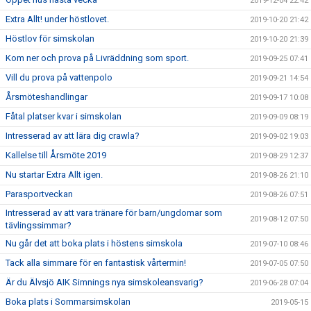
2019-12-04 22:42
Extra Allt! under höstlovet.
2019-10-20 21:42
Höstlov för simskolan
2019-10-20 21:39
Kom ner och prova på Livräddning som sport.
2019-09-25 07:41
Vill du prova på vattenpolo
2019-09-21 14:54
Årsmöteshandlingar
2019-09-17 10:08
Fåtal platser kvar i simskolan
2019-09-09 08:19
Intresserad av att lära dig crawla?
2019-09-02 19:03
Kallelse till Årsmöte 2019
2019-08-29 12:37
Nu startar Extra Allt igen.
2019-08-26 21:10
Parasportveckan
2019-08-26 07:51
Intresserad av att vara tränare för barn/ungdomar som
2019-08-12 07:50
tävlingssimmar?
Nu går det att boka plats i höstens simskola
2019-07-10 08:46
Tack alla simmare för en fantastisk vårtermin!
2019-07-05 07:50
Är du Älvsjö AIK Simnings nya simskoleansvarig?
2019-06-28 07:04
Boka plats i Sommarsimskolan
2019-05-15