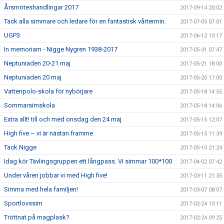
Årsmöteshandlingar 2017
2017-09-14 20:02
Tack alla simmare och ledare för en fantastisk vårtermin.
2017-07-05 07:01
UGP3
2017-06-12 10:17
In memoriam - Nigge Nygren 1938-2017
2017-05-31 07:47
Neptuniaden 20-21 maj
2017-05-21 18:00
Neptuniaden 20 maj
2017-05-20 17:00
Vattenpolo-skola för nybörjare
2017-05-18 14:55
Sommarsimskola
2017-05-18 14:06
Extra allt! till och med onsdag den 24 maj
2017-05-15 12:07
High five – vi är nästan framme
2017-05-15 11:39
Tack Nigge
2017-05-10 21:24
Idag kör Tävlingsgruppen ett långpass. Vi simmar 100*100
2017-04-02 07:42
Under våren jobbar vi med High five!
2017-03-11 21:35
Simma med hela familjen!
2017-03-07 08:07
Sportlovssim
2017-02-24 10:11
Tröttnat på magplask?
2017-02-24 09:25