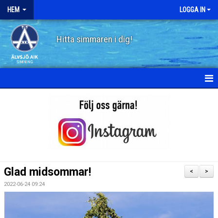
HEM
LOGGA IN
Hitta simmaren i dig!
HEM
OM ÄLVSJÖ AIK SIMNING
STYRELSE
STADGAR
Glad midsommar!
<
>
POLICY
2022-06-24 09:24
HISTORIA