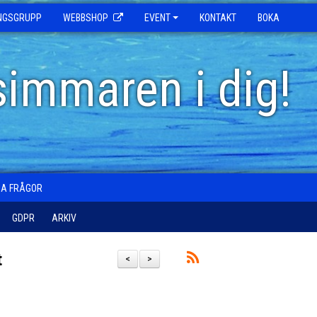
INGSGRUPP
WEBBSHOP
EVENT
KONTAKT
BOKA
simmaren i dig!
GA FRÅGOR
GDPR
ARKIV
t
<
>