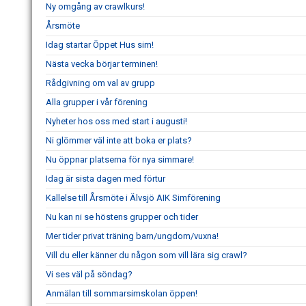
Ny omgång av crawlkurs!
Årsmöte
Idag startar Öppet Hus sim!
Nästa vecka börjar terminen!
Rådgivning om val av grupp
Alla grupper i vår förening
Nyheter hos oss med start i augusti!
Ni glömmer väl inte att boka er plats?
Nu öppnar platserna för nya simmare!
Idag är sista dagen med förtur
Kallelse till Årsmöte i Älvsjö AIK Simförening
Nu kan ni se höstens grupper och tider
Mer tider privat träning barn/ungdom/vuxna!
Vill du eller känner du någon som vill lära sig crawl?
Vi ses väl på söndag?
Anmälan till sommarsimskolan öppen!