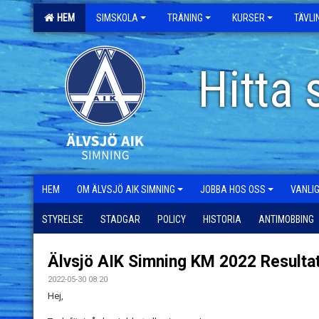
HEM
SIMSKOLA
TRÄNING
KURSER
TÄVL
Hitta 
HEM
OM ÄLVSJÖ AIK SIMNING
JOBBA HOS OSS
VANLI
STYRELSE
STADGAR
POLICY
HISTORIA
ANTIMOBBING
Älvsjö AIK Simning KM 2022 Resulta
2022-05-30 08:20
Hej,