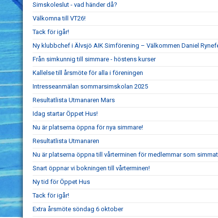
Simskoleslut - vad händer då?
Välkomna till VT26!
Tack för igår!
Ny klubbchef i Älvsjö AIK Simförening – Välkommen Daniel Rynefe
Från simkunnig till simmare - höstens kurser
Kallelse till årsmöte för alla i föreningen
Intresseanmälan sommarsimskolan 2025
Resultatlista Utmanaren Mars
Idag startar Öppet Hus!
Nu är platserna öppna för nya simmare!
Resultatlista Utmanaren
Nu är platserna öppna till vårterminen för medlemmar som simmat
Snart öppnar vi bokningen till vårterminen!
Ny tid för Öppet Hus
Tack för igår!
Extra årsmöte söndag 6 oktober