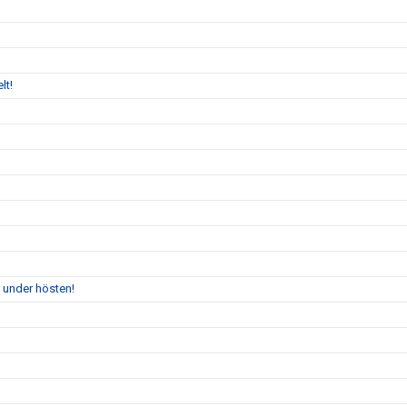
lt!
 under hösten!