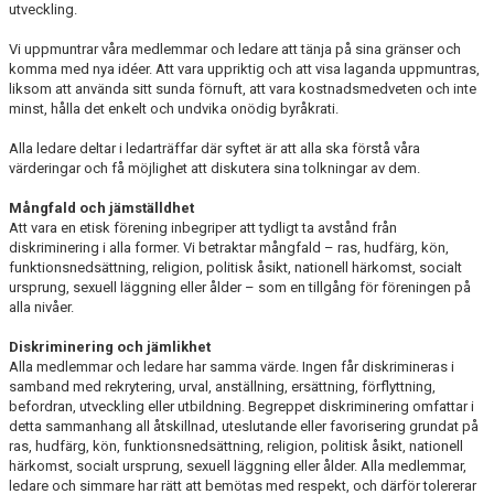
utveckling.
Vi uppmuntrar våra medlemmar och ledare att tänja på sina gränser och
komma med nya idéer. Att vara uppriktig och att visa laganda uppmuntras,
liksom att använda sitt sunda förnuft, att vara kostnadsmedveten och inte
minst, hålla det enkelt och undvika onödig byråkrati.
Alla ledare deltar i ledarträffar där syftet är att alla ska förstå våra
värderingar och få möjlighet att diskutera sina tolkningar av dem.
Mångfald och jämställdhet
Att vara en etisk förening inbegriper att tydligt ta avstånd från
diskriminering i alla former. Vi betraktar mångfald – ras, hudfärg, kön,
funktionsnedsättning, religion, politisk åsikt, nationell härkomst, socialt
ursprung, sexuell läggning eller ålder – som en tillgång för föreningen på
alla nivåer.
Diskriminering och jämlikhet
Alla medlemmar och ledare har samma värde. Ingen får diskrimineras i
samband med rekrytering, urval, anställning, ersättning, förflyttning,
befordran, utveckling eller utbildning. Begreppet diskriminering omfattar i
detta sammanhang all åtskillnad, uteslutande eller favorisering grundat på
ras, hudfärg, kön, funktionsnedsättning, religion, politisk åsikt, nationell
härkomst, socialt ursprung, sexuell läggning eller ålder. Alla medlemmar,
ledare och simmare har rätt att bemötas med respekt, och därför tolererar