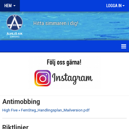
HEM
LOGGA IN
Hitta simmaren i dig!
HEM
OM ÄLVSJÖ AIK SIMNING
STYRELSE
STADGAR
Antimobbing
POLICY
High Five » FemSteg_Handlingsplan_Mailversion.pdf
HISTORIA
Riktlinjer