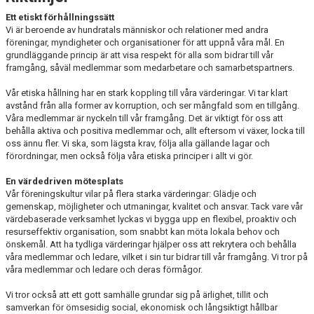
ANTIMOBBING
Ett etiskt förhållningssätt
Vi är beroende av hundratals människor och relationer med andra
GDPR
föreningar, myndigheter och organisationer för att uppnå våra mål. En
grundläggande princip är att visa respekt för alla som bidrar till vår
framgång, såväl medlemmar som medarbetare och samarbetspartners.
ARKIV
Vår etiska hållning har en stark koppling till våra värderingar. Vi tar klart
JOBBA HOS OSS
avstånd från alla former av korruption, och ser mångfald som en tillgång.
Våra medlemmar är nyckeln till vår framgång. Det är viktigt för oss att
behålla aktiva och positiva medlemmar och, allt eftersom vi växer, locka till
VANLIGA FRÅGOR
oss ännu fler. Vi ska, som lägsta krav, följa alla gällande lagar och
förordningar, men också följa våra etiska principer i allt vi gör.
En värdedriven mötesplats
Vår föreningskultur vilar på flera starka värderingar: Glädje och
gemenskap, möjligheter och utmaningar, kvalitet och ansvar. Tack vare vår
värdebaserade verksamhet lyckas vi bygga upp en flexibel, proaktiv och
resurseffektiv organisation, som snabbt kan möta lokala behov och
önskemål. Att ha tydliga värderingar hjälper oss att rekrytera och behålla
våra medlemmar och ledare, vilket i sin tur bidrar till vår framgång. Vi tror på
våra medlemmar och ledare och deras förmågor.
Vi tror också att ett gott samhälle grundar sig på ärlighet, tillit och
samverkan för ömsesidig social, ekonomisk och långsiktigt hållbar