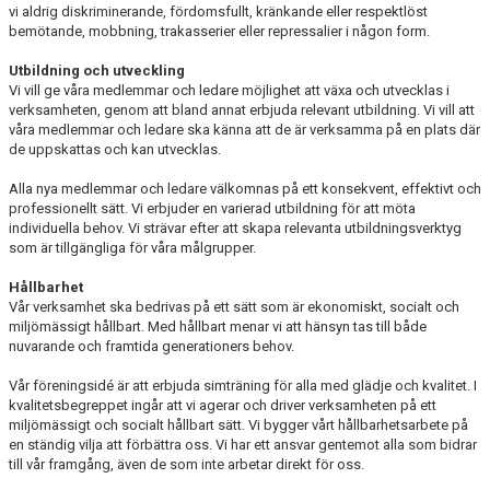
vi aldrig diskriminerande, fördomsfullt, kränkande eller respektlöst
bemötande, mobbning, trakasserier eller repressalier i någon form.
Utbildning och utveckling
Vi vill ge våra medlemmar och ledare möjlighet att växa och utvecklas i
verksamheten, genom att bland annat erbjuda relevant utbildning. Vi vill att
våra medlemmar och ledare ska känna att de är verksamma på en plats där
de uppskattas och kan utvecklas.
Alla nya medlemmar och ledare välkomnas på ett konsekvent, effektivt och
professionellt sätt. Vi erbjuder en varierad utbildning för att möta
individuella behov. Vi strävar efter att skapa relevanta utbildningsverktyg
som är tillgängliga för våra målgrupper.
Hållbarhet
Vår verksamhet ska bedrivas på ett sätt som är ekonomiskt, socialt och
miljömässigt hållbart. Med hållbart menar vi att hänsyn tas till både
nuvarande och framtida generationers behov.
Vår föreningsidé är att erbjuda simträning för alla med glädje och kvalitet. I
kvalitetsbegreppet ingår att vi agerar och driver verksamheten på ett
miljömässigt och socialt hållbart sätt. Vi bygger vårt hållbarhetsarbete på
en ständig vilja att förbättra oss. Vi har ett ansvar gentemot alla som bidrar
till vår framgång, även de som inte arbetar direkt för oss.