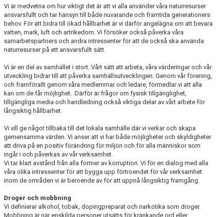
Vi är medvetna om hur viktigt det är att vi alla använder våra naturresurser
ansvarsfullt och tar hänsyn till både nuvarande och framtida generationers
behov. För att bidra till ökad hållbarhet är vi därför angelägna om att bevara
vatten, mark, luft och artrikedom. Vi försöker också påverka våra
samarbetspartners och andra intressenter för att de också ska använda
naturresurser på ett ansvarsfullt sätt.
Vi är en del av samhället i stort. Vårt sätt att arbeta, våra värderingar och vår
utveckling bidrar till att påverka samhällsutvecklingen. Genom vår förening,
och framförallt genom våra medlemmar och ledare, förmedlar vi att alla
kan om de får möjlighet. Därför är frågor om fysisk tillgänglighet,
tillgängliga media och handledning också viktiga delar av vårt arbete för
långsiktig hållbarhet.
Vi vill ge något tillbaka till det lokala samhälle där vi verkar och skapa
gemensamma värden. Vi anser att vi har både möjligheter och skyldigheter
att driva på en positiv förändring för miljön och för alla människor som
ingår i och påverkas av vår verksamhet.
Vi tar klart avstånd från alla former av korruption. Vi för en dialog med alla
våra olika intressenter för att bygga upp förtroendet för vår verksamhet
inom de områden vi är beroende av för att uppnå långsiktig framgång.
Droger och mobbning
Vi definierar alkohol, tobak, dopingpreparat och narkotika som droger.
Mobbning är när enskilda personer utsätts för kränkande ord eller