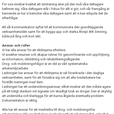
För oss innebär kvalitet att simträning sker på den nivå våra deltagare
befinner sig. Våra deltagare står i fokus för allt vi gör, och vår framgång är
beroende av hur vi bemöter våra deltagare samt att vi kan erbjuda det de
efterfrågar.
All vår kommunikation syftar till att kommunicera den grundläggande
verksamhetsidén samt för att bygga upp och stärka Älvsjö AIK Simning,
både på lång och kort sikt.
Ansvar och roller
Vi har alla ansvar för att riktlinjerna efterlevs.
Vi avsätter resurser och skapar rutiner för genomförande och uppföljning
av information, utbildning och rehabiliteringsåtgärder.
Drog- och mobbningsfrågor är en del av vårt systematiska
arbetsmiljöarbete.
Ledningen har ansvar för att riktlinjerna är väl förankrade i den dagliga
verksamheten, samt för att försäkra sig om att alla medarbetare har
förstått meningen med dem.
Ledningen har ett undersökningsansvar, vilket innebär att den måste agera
på ett tidigt stadium vid signaler om skadligt bruk av droger. Den är skyldig
att undersöka och klarlägga för att kunna åtgärda eventuella problem.
Dokumentation är viktig.
Alla har ett ansvar för att medverka till drog- och mobbningsfria