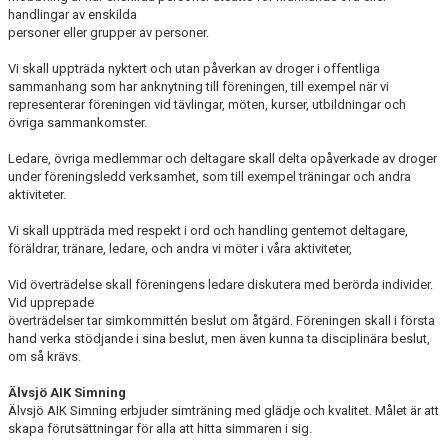
handlingar av enskilda
personer eller grupper av personer.
Vi skall uppträda nyktert och utan påverkan av droger i offentliga
sammanhang som har anknytning till föreningen, till exempel när vi
representerar föreningen vid tävlingar, möten, kurser, utbildningar och
övriga sammankomster.
Ledare, övriga medlemmar och deltagare skall delta opåverkade av droger
under föreningsledd verksamhet, som till exempel träningar och andra
aktiviteter.
Vi skall uppträda med respekt i ord och handling gentemot deltagare,
föräldrar, tränare, ledare, och andra vi möter i våra aktiviteter,
Vid överträdelse skall föreningens ledare diskutera med berörda individer.
Vid upprepade
överträdelser tar simkommittén beslut om åtgärd. Föreningen skall i första
hand verka stödjande i sina beslut, men även kunna ta disciplinära beslut,
om så krävs.
Älvsjö AIK Simning
Älvsjö AIK Simning erbjuder simträning med glädje och kvalitet. Målet är att
skapa förutsättningar för alla att hitta simmaren i sig.