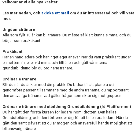
välkomnar vi alla nya krafter.
MÖT SOFIA
Läs mer nedan, och
skicka ett mail
om du är intresserad och vill veta
VANLIGA FRÅGOR
mer.
Ungdomstränare
Alla som fyllt 13 år kan bli tränare. Du måste så klart kunna simma, och du
börjar som praktikant.
Praktikant
Har en handledare och har inget eget ansvar. När du varit praktikant under
en hel termin, eller vid minst tolv tillfällen och gått vår interna
grundutbildning blir du ordinarie tränare.
Ordinarie tränare
Blir du när du är klar med din praktik. Du bidrar till att planera och
genomföra passen tillsammans med de andra tränarna, du rapporterar till
den ansvariga tränaren vad gäller frågor som riktar sig mot gruppen.
Ordinarie tränare med utbildning Grundutbildning (fd Plattformen)
Du har gått den första kursen för ledare inom idrotten. Den kallas
Grundutbildning, och den förbereder dig för att bli en bra ledare. När du
gått den samt påvisat att du är mogen och ansvarsfull har du möjlighet att
bli ansvarig tränare.