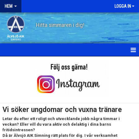
HEM
LOGGA IN
Hitta simmaren i dig!
HEM
OM ÄLVSJÖ AIK SIMNING
JOBBA HOS OSS
HÖR FRÅN VÅRA UNGDOMSLEDARE
Vi söker ungdomar och vuxna tränare
MÖT SOFIE
Letar du efter ett roligt och utvecklande jobb några timmar i
veckan? Eller vill du vara aktiv och delaktig i dina barns
fritidsintressen?
MÖT ELIN
Då är Älvsjö AIK Simning rätt plats för dig. I vår verksamhet