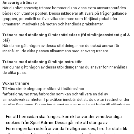
Ansvariga tränare
När du blivit ansvarig tränare kommer du ha vissa extra ansvarsområden
både i och utanför poolen. Dessa inkluderar att svara på frågor gällande
gruppen, potentiellt se över vilka simmare som förtjänat pokal från
utmanaren, medverka på möten och handleda praktikanter.
Tränare med utbildning Simidrottsledare (fd simlinjeassistent gul &
blå)
När du har gått någon av dessa utbildningar har du också ansvar för
innehållet i de olika passen tillsammans med ansvarig tränare.
Tränare med utbildning Simlinjeinstruktör
När du har gått någon av dessa utbildningar har du ansvar för innehållet i
de olika pass.
Vuxna tränare
Till våra simskolegrupper söker vi föräldrar/mor-
farföräldrar/mostrar/farbröder som kan och vill vara en del av
simskoleverksamheten. I praktiken innebär det att du deltar i vattnet under
ett eller flera pass. Du har inget eget ansvar, mer än att bidra till säkerheten
för simmarna.
Vi söker också föräldrar till simmare som kan vara tränare för övriga
För att hemsidan ska fungera korrekt använder vi nödvändiga
grupper.
cookies från SportAdmin. Dessa går inte att stänga av.
Föreningen kan också använda frivilliga cookies, t.ex. för statistik