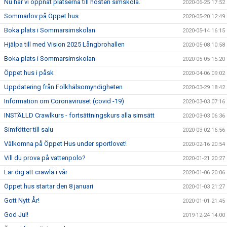
Nu har vi öppnat platserna till hösten simskola.
2020-06-25 17:52
Sommarlov på Öppet hus
2020-05-20 12:49
Boka plats i Sommarsimskolan
2020-05-14 16:15
Hjälpa till med Vision 2025 Långbrohallen
2020-05-08 10:58
Boka plats i Sommarsimskolan
2020-05-05 15:20
Öppet hus i påsk
2020-04-06 09:02
Uppdatering från Folkhälsomyndigheten
2020-03-29 18:42
Information om Coronaviruset (covid -19)
2020-03-03 07:16
INSTÄLLD Crawlkurs - fortsättningskurs alla simsätt
2020-03-03 06:36
Simfötter till salu
2020-03-02 16:56
Välkomna på Öppet Hus under sportlovet!
2020-02-16 20:54
Vill du prova på vattenpolo?
2020-01-21 20:27
Lär dig att crawla i vår
2020-01-06 20:06
Öppet hus startar den 8 januari
2020-01-03 21:27
Gott Nytt År!
2020-01-01 21:45
God Jul!
2019-12-24 14:00