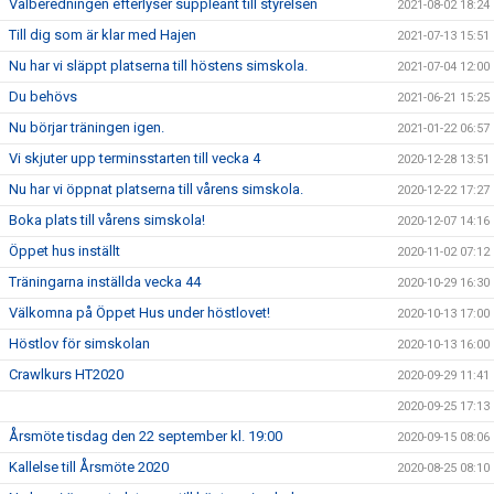
Valberedningen efterlyser suppleant till styrelsen
2021-08-02 18:24
Till dig som är klar med Hajen
2021-07-13 15:51
Nu har vi släppt platserna till höstens simskola.
2021-07-04 12:00
Du behövs
2021-06-21 15:25
Nu börjar träningen igen.
2021-01-22 06:57
Vi skjuter upp terminsstarten till vecka 4
2020-12-28 13:51
Nu har vi öppnat platserna till vårens simskola.
2020-12-22 17:27
Boka plats till vårens simskola!
2020-12-07 14:16
Öppet hus inställt
2020-11-02 07:12
Träningarna inställda vecka 44
2020-10-29 16:30
Välkomna på Öppet Hus under höstlovet!
2020-10-13 17:00
Höstlov för simskolan
2020-10-13 16:00
Crawlkurs HT2020
2020-09-29 11:41
2020-09-25 17:13
Årsmöte tisdag den 22 september kl. 19:00
2020-09-15 08:06
Kallelse till Årsmöte 2020
2020-08-25 08:10