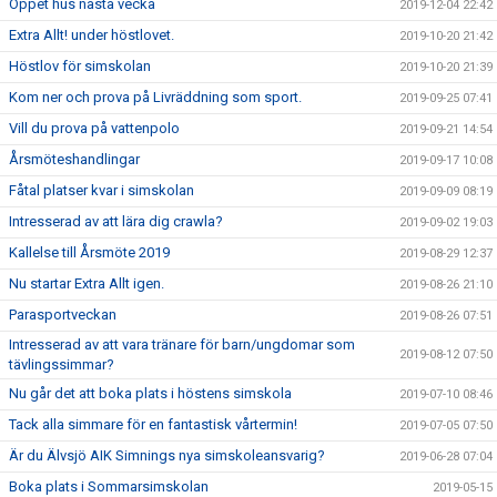
Öppet hus nästa vecka
2019-12-04 22:42
Extra Allt! under höstlovet.
2019-10-20 21:42
Höstlov för simskolan
2019-10-20 21:39
Kom ner och prova på Livräddning som sport.
2019-09-25 07:41
Vill du prova på vattenpolo
2019-09-21 14:54
Årsmöteshandlingar
2019-09-17 10:08
Fåtal platser kvar i simskolan
2019-09-09 08:19
Intresserad av att lära dig crawla?
2019-09-02 19:03
Kallelse till Årsmöte 2019
2019-08-29 12:37
Nu startar Extra Allt igen.
2019-08-26 21:10
Parasportveckan
2019-08-26 07:51
Intresserad av att vara tränare för barn/ungdomar som
2019-08-12 07:50
tävlingssimmar?
Nu går det att boka plats i höstens simskola
2019-07-10 08:46
Tack alla simmare för en fantastisk vårtermin!
2019-07-05 07:50
Är du Älvsjö AIK Simnings nya simskoleansvarig?
2019-06-28 07:04
Boka plats i Sommarsimskolan
2019-05-15