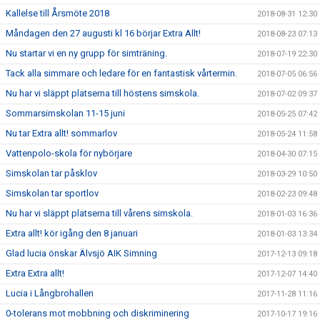
Kallelse till Årsmöte 2018
2018-08-31 12:30
Måndagen den 27 augusti kl 16 börjar Extra Allt!
2018-08-23 07:13
Nu startar vi en ny grupp för simträning.
2018-07-19 22:30
Tack alla simmare och ledare för en fantastisk vårtermin.
2018-07-05 06:56
Nu har vi släppt platserna till höstens simskola.
2018-07-02 09:37
Sommarsimskolan 11-15 juni
2018-05-25 07:42
Nu tar Extra allt! sommarlov
2018-05-24 11:58
Vattenpolo-skola för nybörjare
2018-04-30 07:15
Simskolan tar påsklov
2018-03-29 10:50
Simskolan tar sportlov
2018-02-23 09:48
Nu har vi släppt platserna till vårens simskola.
2018-01-03 16:36
Extra allt! kör igång den 8 januari
2018-01-03 13:34
Glad lucia önskar Älvsjö AIK Simning
2017-12-13 09:18
Extra Extra allt!
2017-12-07 14:40
Lucia i Långbrohallen
2017-11-28 11:16
0-tolerans mot mobbning och diskriminering
2017-10-17 19:16