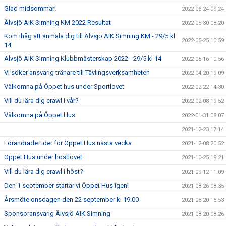
Glad midsommar!
2022-06-24 09:24
Älvsjö AIK Simning KM 2022 Resultat
2022-05-30 08:20
Kom ihåg att anmäla dig till Älvsjö AIK Simning KM - 29/5 kl
2022-05-25 10:59
14
Älvsjö AIK Simning Klubbmästerskap 2022 - 29/5 kl 14
2022-05-16 10:56
Vi söker ansvarig tränare till Tävlingsverksamheten
2022-04-20 19:09
Välkomna på Öppet hus under Sportlovet
2022-02-22 14:30
Vill du lära dig crawl i vår?
2022-02-08 19:52
Välkomna på Öppet Hus
2022-01-31 08:07
2021-12-23 17:14
Förändrade tider för Öppet Hus nästa vecka
2021-12-08 20:52
Öppet Hus under höstlovet
2021-10-25 19:21
Vill du lära dig crawl i höst?
2021-09-12 11:09
Den 1 september startar vi Öppet Hus igen!
2021-08-26 08:35
Årsmöte onsdagen den 22 september kl 19.00
2021-08-20 15:53
Sponsoransvarig Älvsjö AIK Simning
2021-08-20 08:26