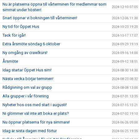
Nu är platserna öppna till vårterminen för medlemmar som
2024-12-10 07:05
simmat under hösten!
Snart öppnar vi bokningen till vårterminen!
2024-12-06 11:30
Ny tid för Öppet Hus
2024-10-23 19:20
Tack för igår!
2024-10-17 17:07
Extra årsmöte söndag 6 oktober
2024-09-29 19:19
Ny omgång av crawlkurs!
2024-09-16 14:00
Årsmöte
2024-09-12 18:51
Idag startar Öppet Hus sim!
2024-08-30 14:30
Nästa vecka börjar terminen!
2024-08-23 08:32
Rådgivning om val av grupp
2024-08-08 13:00
Alla grupper i vår förening
2024-07-31 13:35
Nyheter hos oss med start i augusti!
2024-07-15 15:21
Ni glömmer väl inte att boka er plats?
2024-07-02 19:10
Nu öppnar platserna för nya simmare!
2024-06-26 09:00
Idag är sista dagen med förtur
2024-06-25 19:35