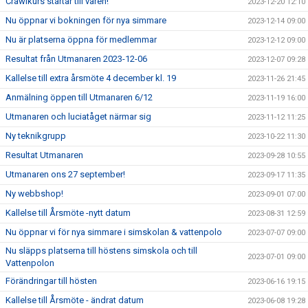
Crawlkurs startar till våren!
2023-12-20 12:10
Nu öppnar vi bokningen för nya simmare
2023-12-14 09:00
Nu är platserna öppna för medlemmar
2023-12-12 09:00
Resultat från Utmanaren 2023-12-06
2023-12-07 09:28
Kallelse till extra årsmöte 4 december kl. 19
2023-11-26 21:45
Anmälning öppen till Utmanaren 6/12
2023-11-19 16:00
Utmanaren och luciatåget närmar sig
2023-11-12 11:25
Ny teknikgrupp
2023-10-22 11:30
Resultat Utmanaren
2023-09-28 10:55
Utmanaren ons 27 september!
2023-09-17 11:35
Ny webbshop!
2023-09-01 07:00
Kallelse till Årsmöte -nytt datum
2023-08-31 12:59
Nu öppnar vi för nya simmare i simskolan & vattenpolo
2023-07-07 09:00
Nu släpps platserna till höstens simskola och till
2023-07-01 09:00
Vattenpolon
Förändringar till hösten
2023-06-16 19:15
Kallelse till Årsmöte - ändrat datum
2023-06-08 19:28