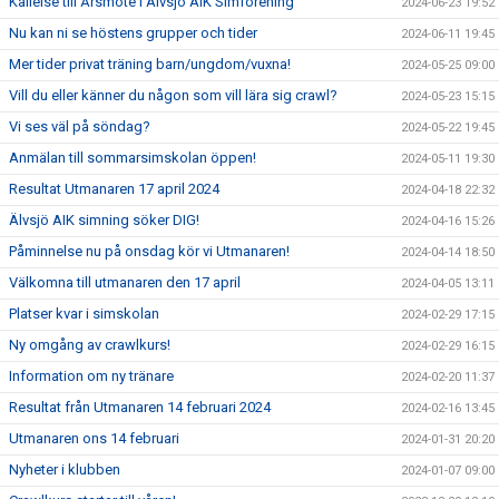
Kallelse till Årsmöte i Älvsjö AIK Simförening
2024-06-23 19:52
Nu kan ni se höstens grupper och tider
2024-06-11 19:45
Mer tider privat träning barn/ungdom/vuxna!
2024-05-25 09:00
Vill du eller känner du någon som vill lära sig crawl?
2024-05-23 15:15
Vi ses väl på söndag?
2024-05-22 19:45
Anmälan till sommarsimskolan öppen!
2024-05-11 19:30
Resultat Utmanaren 17 april 2024
2024-04-18 22:32
Älvsjö AIK simning söker DIG!
2024-04-16 15:26
Påminnelse nu på onsdag kör vi Utmanaren!
2024-04-14 18:50
Välkomna till utmanaren den 17 april
2024-04-05 13:11
Platser kvar i simskolan
2024-02-29 17:15
Ny omgång av crawlkurs!
2024-02-29 16:15
Information om ny tränare
2024-02-20 11:37
Resultat från Utmanaren 14 februari 2024
2024-02-16 13:45
Utmanaren ons 14 februari
2024-01-31 20:20
Nyheter i klubben
2024-01-07 09:00