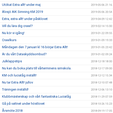
Utökat Extra allt! under maj
2019-05-06 21:16
Älvsjö AIK Simning KM 2019
2019-05-06 20:54
Extra, extra allt! under påsklovet
2019-04-09 12:42
Vill du lära dig crawl?
2019-02-14 15:00
Nu kör vi igång!
2019-01-22 09:55
Crawlkurs
2019-01-09 19:33
Måndagen den 7 januari kl 16 börjar Extra Allt!
2019-01-05 23:42
Är du vårt Dataskyddsombud?
2019-01-02 09:24
Julklappstips
2018-12-18 18:00
Nu kan du boka plats till vårterminens simskola.
2018-12-17 09:00
KM och luciatåg inställt!
2018-12-12 15:34
Nu tar Extra Allt! jullov
2018-12-10 07:48
Träningen inställd!
2018-12-06 13:10
Klubbmästerskap och vårt fantastiska Luciatåg
2018-11-29 07:59
Gå på vattnet under höstlovet
2018-10-26 15:23
Årsmöte 2018
2018-09-19 17:05