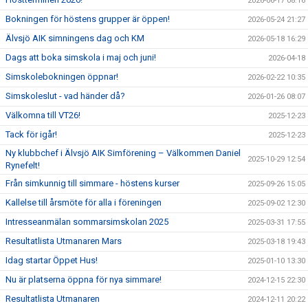
2026-06-17 08:16
Bokningen för höstens grupper är öppen!
2026-05-24 21:27
Älvsjö AIK simningens dag och KM
2026-05-18 16:29
Dags att boka simskola i maj och juni!
2026-04-18
Simskolebokningen öppnar!
2026-02-22 10:35
Simskoleslut - vad händer då?
2026-01-26 08:07
Välkomna till VT26!
2025-12-23
Tack för igår!
2025-12-23
Ny klubbchef i Älvsjö AIK Simförening – Välkommen Daniel
2025-10-29 12:54
Rynefelt!
Från simkunnig till simmare - höstens kurser
2025-09-26 15:05
Kallelse till årsmöte för alla i föreningen
2025-09-02 12:30
Intresseanmälan sommarsimskolan 2025
2025-03-31 17:55
Resultatlista Utmanaren Mars
2025-03-18 19:43
Idag startar Öppet Hus!
2025-01-10 13:30
Nu är platserna öppna för nya simmare!
2024-12-15 22:30
Resultatlista Utmanaren
2024-12-11 20:22