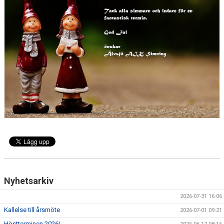
ANTIMOBBING
GDPR
ARKIV
JOBBA HOS OSS
VANLIGA FRÅGOR
Nyhetsarkiv
2026-07-31 16:06
Kallelse till årsmöte
2026-07-01 09:21
Höstterminen 2026!