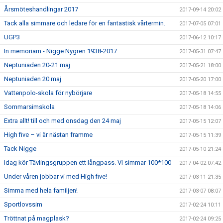
Årsmöteshandlingar 2017
2017-09-14 20:02
Tack alla simmare och ledare för en fantastisk vårtermin.
2017-07-05 07:01
UGP3
2017-06-12 10:17
In memoriam - Nigge Nygren 1938-2017
2017-05-31 07:47
Neptuniaden 20-21 maj
2017-05-21 18:00
Neptuniaden 20 maj
2017-05-20 17:00
Vattenpolo-skola för nybörjare
2017-05-18 14:55
Sommarsimskola
2017-05-18 14:06
Extra allt! till och med onsdag den 24 maj
2017-05-15 12:07
High five – vi är nästan framme
2017-05-15 11:39
Tack Nigge
2017-05-10 21:24
Idag kör Tävlingsgruppen ett långpass. Vi simmar 100*100
2017-04-02 07:42
Under våren jobbar vi med High five!
2017-03-11 21:35
Simma med hela familjen!
2017-03-07 08:07
Sportlovssim
2017-02-24 10:11
Tröttnat på magplask?
2017-02-24 09:25