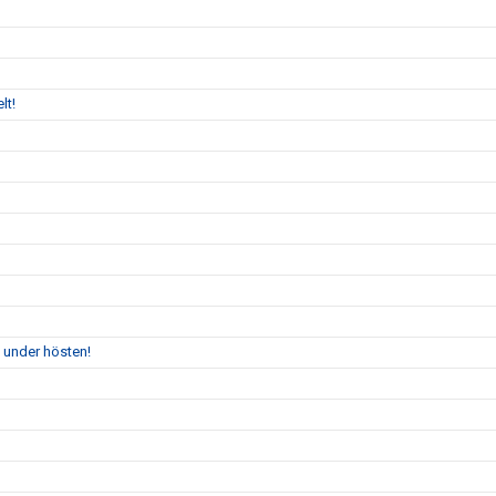
lt!
 under hösten!