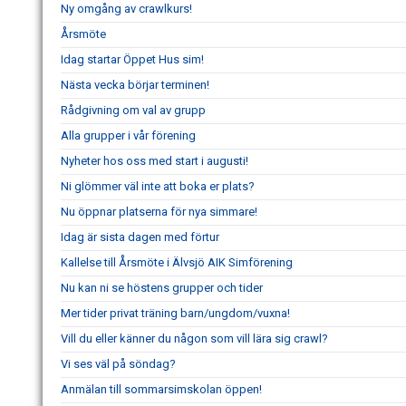
Ny omgång av crawlkurs!
Årsmöte
Idag startar Öppet Hus sim!
Nästa vecka börjar terminen!
Rådgivning om val av grupp
Alla grupper i vår förening
Nyheter hos oss med start i augusti!
Ni glömmer väl inte att boka er plats?
Nu öppnar platserna för nya simmare!
Idag är sista dagen med förtur
Kallelse till Årsmöte i Älvsjö AIK Simförening
Nu kan ni se höstens grupper och tider
Mer tider privat träning barn/ungdom/vuxna!
Vill du eller känner du någon som vill lära sig crawl?
Vi ses väl på söndag?
Anmälan till sommarsimskolan öppen!