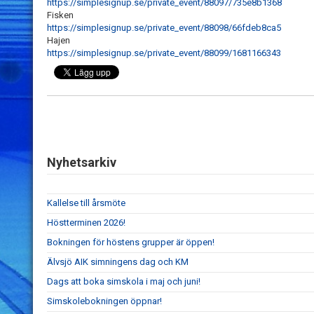
https://simplesignup.se/private_event/88097/735e8b1368
Fisken
https://simplesignup.se/private_event/88098/66fdeb8ca5
Hajen
https://simplesignup.se/private_event/88099/1681166343
Nyhetsarkiv
Kallelse till årsmöte
Höstterminen 2026!
Bokningen för höstens grupper är öppen!
Älvsjö AIK simningens dag och KM
Dags att boka simskola i maj och juni!
Simskolebokningen öppnar!