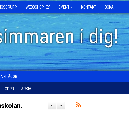
INGSGRUPP
WEBBSHOP
EVENT
KONTAKT
BOKA
simmaren i dig!
GA FRÅGOR
GDPR
ARKIV
imskolan.
<
>