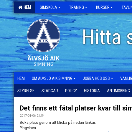
HEM
SIMSKOLA
TRÄNING
KURSER
TÄVL
Hitta 
HEM
OM ÄLVSJÖ AIK SIMNING
JOBBA HOS OSS
VANLI
STYRELSE
STADGAR
POLICY
HISTORIA
ANTIMOBBING
Det finns ett fåtal platser kvar till s
2017-01-06 21:54
Boka plats genom att klicka på nedan länkar.
Pingvinen