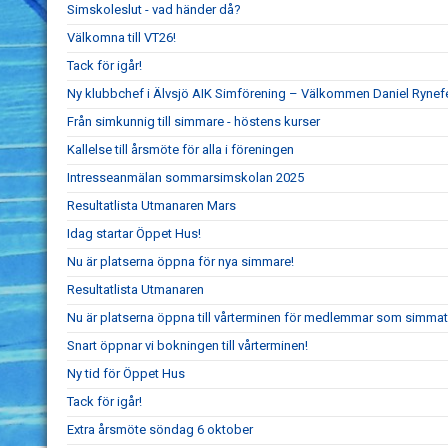
Simskoleslut - vad händer då?
Välkomna till VT26!
Tack för igår!
Ny klubbchef i Älvsjö AIK Simförening – Välkommen Daniel Rynefe
Från simkunnig till simmare - höstens kurser
Kallelse till årsmöte för alla i föreningen
Intresseanmälan sommarsimskolan 2025
Resultatlista Utmanaren Mars
Idag startar Öppet Hus!
Nu är platserna öppna för nya simmare!
Resultatlista Utmanaren
Nu är platserna öppna till vårterminen för medlemmar som simmat
Snart öppnar vi bokningen till vårterminen!
Ny tid för Öppet Hus
Tack för igår!
Extra årsmöte söndag 6 oktober