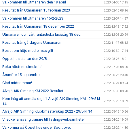
Välkommen till Utmanaren den 19 april
2023-04-05 17:15
Resultat från Utmanaren 15 februari 2023
2023-02-16 08:16
Välkommen till Utmanaren 15/2-2023
2023-02-07 14:27
Resultat från Utmanaren 18 december 2022
2022-12-18 17:22
Utmanaren och vårt fantastiska luciatåg 18 dec.
2022-12-05 20:29
Resultat från gårdagens Utmanaren
2022-11-17 08:12
Beslut om höjd medlemsavgift
2022-10-30 17:44
Öppet hus startar den 29/8.
2022-08-26 18:01
Boka höstens simskola!
2022-07-04 08:00
Årsmöte 15 september
2022-06-26 20:40
Glad midsommar!
2022-06-24 09:24
Älvsjö AIK Simning KM 2022 Resultat
2022-05-30 08:20
Kom ihåg att anmäla dig till Älvsjö AIK Simning KM - 29/5 kl
2022-05-25 10:59
14
Älvsjö AIK Simning Klubbmästerskap 2022 - 29/5 kl 14
2022-05-16 10:56
Vi söker ansvarig tränare till Tävlingsverksamheten
2022-04-20 19:09
Välkomna på Öppet hus under Sportlovet
2022-02-22 14:30