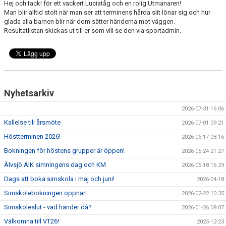
Hej och tack! för ett vackert Luciatåg och en rolig Utmanaren!
ANTIMOBBING
Man blir alltid stolt när man ser att terminens hårda slit lönar sig och hur
glada alla barnen blir när dom sätter händerna mot väggen.
GDPR
Resultatlistan skickas ut till er som vill se den via sportadmin.
ARKIV
JOBBA HOS OSS
Nyhetsarkiv
VANLIGA FRÅGOR
2026-07-31 16:06
Kallelse till årsmöte
2026-07-01 09:21
Höstterminen 2026!
2026-06-17 08:16
Bokningen för höstens grupper är öppen!
2026-05-24 21:27
Älvsjö AIK simningens dag och KM
2026-05-18 16:29
Dags att boka simskola i maj och juni!
2026-04-18
Simskolebokningen öppnar!
2026-02-22 10:35
Simskoleslut - vad händer då?
2026-01-26 08:07
Välkomna till VT26!
2025-12-23