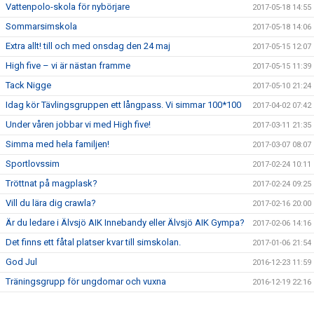
Vattenpolo-skola för nybörjare
2017-05-18 14:55
Sommarsimskola
2017-05-18 14:06
Extra allt! till och med onsdag den 24 maj
2017-05-15 12:07
High five – vi är nästan framme
2017-05-15 11:39
Tack Nigge
2017-05-10 21:24
Idag kör Tävlingsgruppen ett långpass. Vi simmar 100*100
2017-04-02 07:42
Under våren jobbar vi med High five!
2017-03-11 21:35
Simma med hela familjen!
2017-03-07 08:07
Sportlovssim
2017-02-24 10:11
Tröttnat på magplask?
2017-02-24 09:25
Vill du lära dig crawla?
2017-02-16 20:00
Är du ledare i Älvsjö AIK Innebandy eller Älvsjö AIK Gympa?
2017-02-06 14:16
Det finns ett fåtal platser kvar till simskolan.
2017-01-06 21:54
God Jul
2016-12-23 11:59
Träningsgrupp för ungdomar och vuxna
2016-12-19 22:16
Crawlkurs VT 2017
2016-12-19 22:07