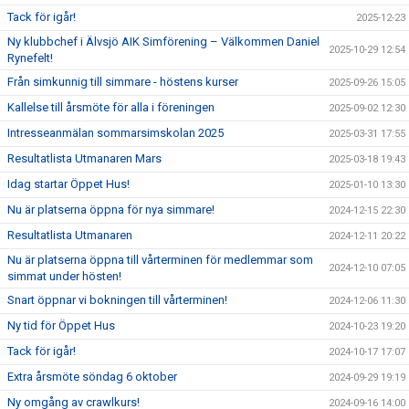
Tack för igår!
2025-12-23
Ny klubbchef i Älvsjö AIK Simförening – Välkommen Daniel
2025-10-29 12:54
Rynefelt!
Från simkunnig till simmare - höstens kurser
2025-09-26 15:05
Kallelse till årsmöte för alla i föreningen
2025-09-02 12:30
Intresseanmälan sommarsimskolan 2025
2025-03-31 17:55
Resultatlista Utmanaren Mars
2025-03-18 19:43
Idag startar Öppet Hus!
2025-01-10 13:30
Nu är platserna öppna för nya simmare!
2024-12-15 22:30
Resultatlista Utmanaren
2024-12-11 20:22
Nu är platserna öppna till vårterminen för medlemmar som
2024-12-10 07:05
simmat under hösten!
Snart öppnar vi bokningen till vårterminen!
2024-12-06 11:30
Ny tid för Öppet Hus
2024-10-23 19:20
Tack för igår!
2024-10-17 17:07
Extra årsmöte söndag 6 oktober
2024-09-29 19:19
Ny omgång av crawlkurs!
2024-09-16 14:00