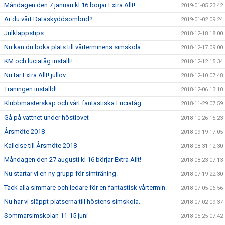
Måndagen den 7 januari kl 16 börjar Extra Allt!
2019-01-05 23:42
Är du vårt Dataskyddsombud?
2019-01-02 09:24
Julklappstips
2018-12-18 18:00
Nu kan du boka plats till vårterminens simskola.
2018-12-17 09:00
KM och luciatåg inställt!
2018-12-12 15:34
Nu tar Extra Allt! jullov
2018-12-10 07:48
Träningen inställd!
2018-12-06 13:10
Klubbmästerskap och vårt fantastiska Luciatåg
2018-11-29 07:59
Gå på vattnet under höstlovet
2018-10-26 15:23
Årsmöte 2018
2018-09-19 17:05
Kallelse till Årsmöte 2018
2018-08-31 12:30
Måndagen den 27 augusti kl 16 börjar Extra Allt!
2018-08-23 07:13
Nu startar vi en ny grupp för simträning.
2018-07-19 22:30
Tack alla simmare och ledare för en fantastisk vårtermin.
2018-07-05 06:56
Nu har vi släppt platserna till höstens simskola.
2018-07-02 09:37
Sommarsimskolan 11-15 juni
2018-05-25 07:42