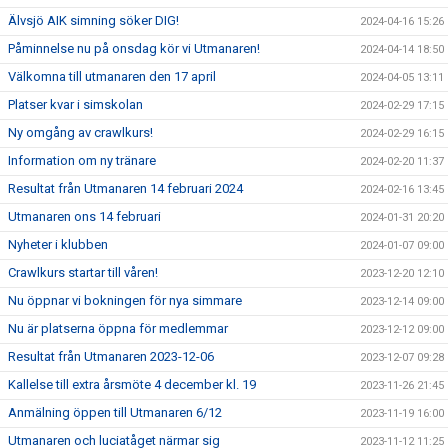
Älvsjö AIK simning söker DIG!
2024-04-16 15:26
Påminnelse nu på onsdag kör vi Utmanaren!
2024-04-14 18:50
Välkomna till utmanaren den 17 april
2024-04-05 13:11
Platser kvar i simskolan
2024-02-29 17:15
Ny omgång av crawlkurs!
2024-02-29 16:15
Information om ny tränare
2024-02-20 11:37
Resultat från Utmanaren 14 februari 2024
2024-02-16 13:45
Utmanaren ons 14 februari
2024-01-31 20:20
Nyheter i klubben
2024-01-07 09:00
Crawlkurs startar till våren!
2023-12-20 12:10
Nu öppnar vi bokningen för nya simmare
2023-12-14 09:00
Nu är platserna öppna för medlemmar
2023-12-12 09:00
Resultat från Utmanaren 2023-12-06
2023-12-07 09:28
Kallelse till extra årsmöte 4 december kl. 19
2023-11-26 21:45
Anmälning öppen till Utmanaren 6/12
2023-11-19 16:00
Utmanaren och luciatåget närmar sig
2023-11-12 11:25