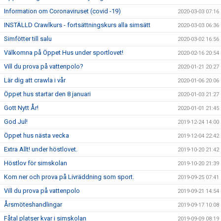
Information om Coronaviruset (covid -19)
2020-03-03 07:16
INSTÄLLD Crawlkurs - fortsättningskurs alla simsätt
2020-03-03 06:36
Simfötter till salu
2020-03-02 16:56
Välkomna på Öppet Hus under sportlovet!
2020-02-16 20:54
Vill du prova på vattenpolo?
2020-01-21 20:27
Lär dig att crawla i vår
2020-01-06 20:06
Öppet hus startar den 8 januari
2020-01-03 21:27
Gott Nytt År!
2020-01-01 21:45
God Jul!
2019-12-24 14:00
Öppet hus nästa vecka
2019-12-04 22:42
Extra Allt! under höstlovet.
2019-10-20 21:42
Höstlov för simskolan
2019-10-20 21:39
Kom ner och prova på Livräddning som sport.
2019-09-25 07:41
Vill du prova på vattenpolo
2019-09-21 14:54
Årsmöteshandlingar
2019-09-17 10:08
Fåtal platser kvar i simskolan
2019-09-09 08:19