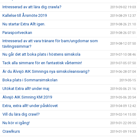
Intresserad av att lära dig crawla?
2019-09-02 19:03
Kallelse till Årsmöte 2019
2019-08-29 12:37
Nu startar Extra Allt igen.
2019-08-26 21:10
Parasportveckan
2019-08-26 07:51
Intresserad av att vara tränare för barn/ungdomar som
2019-08-12 07:50
tävlingssimmar?
Nu går det att boka plats i höstens simskola
2019-07-10 08:46
Tack alla simmare för en fantastisk vårtermin!
2019-07-05 07:50
Är du Älvsjö AIK Simnings nya simskoleansvarig?
2019-06-28 07:04
Boka plats i Sommarsimskolan
2019-05-15
Utökat Extra allt! under maj
2019-05-06 21:16
Älvsjö AIK Simning KM 2019
2019-05-06 20:54
Extra, extra allt! under påsklovet
2019-04-09 12:42
Vill du lära dig crawl?
2019-02-14 15:00
Nu kör vi igång!
2019-01-22 09:55
Crawlkurs
2019-01-09 19:33