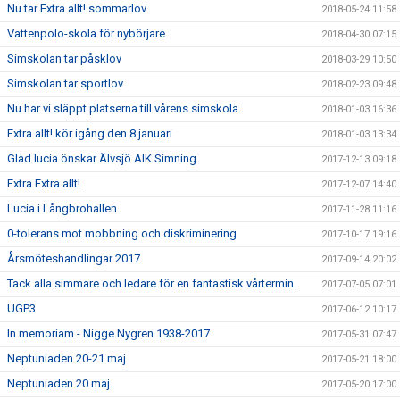
Nu tar Extra allt! sommarlov
2018-05-24 11:58
Vattenpolo-skola för nybörjare
2018-04-30 07:15
Simskolan tar påsklov
2018-03-29 10:50
Simskolan tar sportlov
2018-02-23 09:48
Nu har vi släppt platserna till vårens simskola.
2018-01-03 16:36
Extra allt! kör igång den 8 januari
2018-01-03 13:34
Glad lucia önskar Älvsjö AIK Simning
2017-12-13 09:18
Extra Extra allt!
2017-12-07 14:40
Lucia i Långbrohallen
2017-11-28 11:16
0-tolerans mot mobbning och diskriminering
2017-10-17 19:16
Årsmöteshandlingar 2017
2017-09-14 20:02
Tack alla simmare och ledare för en fantastisk vårtermin.
2017-07-05 07:01
UGP3
2017-06-12 10:17
In memoriam - Nigge Nygren 1938-2017
2017-05-31 07:47
Neptuniaden 20-21 maj
2017-05-21 18:00
Neptuniaden 20 maj
2017-05-20 17:00