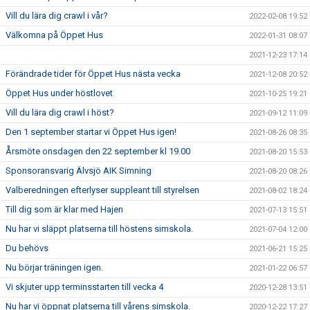
Vill du lära dig crawl i vår?
2022-02-08 19:52
Välkomna på Öppet Hus
2022-01-31 08:07
2021-12-23 17:14
Förändrade tider för Öppet Hus nästa vecka
2021-12-08 20:52
Öppet Hus under höstlovet
2021-10-25 19:21
Vill du lära dig crawl i höst?
2021-09-12 11:09
Den 1 september startar vi Öppet Hus igen!
2021-08-26 08:35
Årsmöte onsdagen den 22 september kl 19.00
2021-08-20 15:53
Sponsoransvarig Älvsjö AIK Simning
2021-08-20 08:26
Valberedningen efterlyser suppleant till styrelsen
2021-08-02 18:24
Till dig som är klar med Hajen
2021-07-13 15:51
Nu har vi släppt platserna till höstens simskola.
2021-07-04 12:00
Du behövs
2021-06-21 15:25
Nu börjar träningen igen.
2021-01-22 06:57
Vi skjuter upp terminsstarten till vecka 4
2020-12-28 13:51
Nu har vi öppnat platserna till vårens simskola.
2020-12-22 17:27