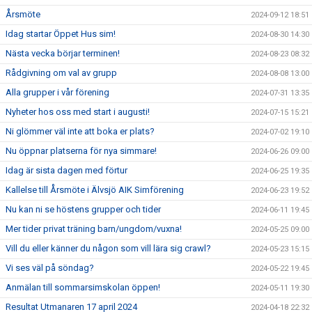
Årsmöte
2024-09-12 18:51
Idag startar Öppet Hus sim!
2024-08-30 14:30
Nästa vecka börjar terminen!
2024-08-23 08:32
Rådgivning om val av grupp
2024-08-08 13:00
Alla grupper i vår förening
2024-07-31 13:35
Nyheter hos oss med start i augusti!
2024-07-15 15:21
Ni glömmer väl inte att boka er plats?
2024-07-02 19:10
Nu öppnar platserna för nya simmare!
2024-06-26 09:00
Idag är sista dagen med förtur
2024-06-25 19:35
Kallelse till Årsmöte i Älvsjö AIK Simförening
2024-06-23 19:52
Nu kan ni se höstens grupper och tider
2024-06-11 19:45
Mer tider privat träning barn/ungdom/vuxna!
2024-05-25 09:00
Vill du eller känner du någon som vill lära sig crawl?
2024-05-23 15:15
Vi ses väl på söndag?
2024-05-22 19:45
Anmälan till sommarsimskolan öppen!
2024-05-11 19:30
Resultat Utmanaren 17 april 2024
2024-04-18 22:32