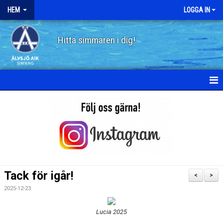
HEM
LOGGA IN
Hitta simmaren i dig!
HEM
OM ÄLVSJÖ AIK SIMNING
STYRELSE
STADGAR
Tack för igår!
<
>
POLICY
2025-12-23
HISTORIA
Lucia 2025