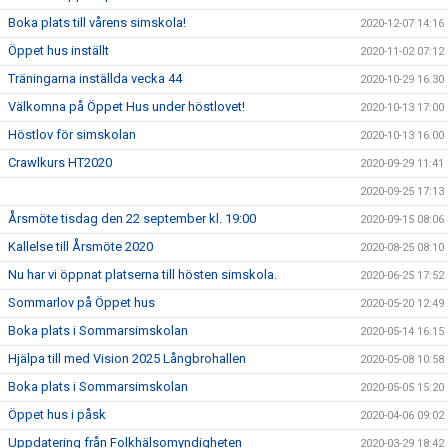
Boka plats till vårens simskola!
2020-12-07 14:16
Öppet hus inställt
2020-11-02 07:12
Träningarna inställda vecka 44
2020-10-29 16:30
Välkomna på Öppet Hus under höstlovet!
2020-10-13 17:00
Höstlov för simskolan
2020-10-13 16:00
Crawlkurs HT2020
2020-09-29 11:41
2020-09-25 17:13
Årsmöte tisdag den 22 september kl. 19:00
2020-09-15 08:06
Kallelse till Årsmöte 2020
2020-08-25 08:10
Nu har vi öppnat platserna till hösten simskola.
2020-06-25 17:52
Sommarlov på Öppet hus
2020-05-20 12:49
Boka plats i Sommarsimskolan
2020-05-14 16:15
Hjälpa till med Vision 2025 Långbrohallen
2020-05-08 10:58
Boka plats i Sommarsimskolan
2020-05-05 15:20
Öppet hus i påsk
2020-04-06 09:02
Uppdatering från Folkhälsomyndigheten
2020-03-29 18:42