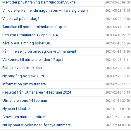
Mer tider privat träning barn/ungdom/vuxna!
2024-05-25 09:00
Vill du eller känner du någon som vill lära sig crawl?
2024-05-23 15:15
Vi ses väl på söndag?
2024-05-22 19:45
Anmälan till sommarsimskolan öppen!
2024-05-11 19:30
Resultat Utmanaren 17 april 2024
2024-04-18 22:32
Älvsjö AIK simning söker DIG!
2024-04-16 15:26
Påminnelse nu på onsdag kör vi Utmanaren!
2024-04-14 18:50
Välkomna till utmanaren den 17 april
2024-04-05 13:11
Platser kvar i simskolan
2024-02-29 17:15
Ny omgång av crawlkurs!
2024-02-29 16:15
Information om ny tränare
2024-02-20 11:37
Resultat från Utmanaren 14 februari 2024
2024-02-16 13:45
Utmanaren ons 14 februari
2024-01-31 20:20
Nyheter i klubben
2024-01-07 09:00
Crawlkurs startar till våren!
2023-12-20 12:10
Nu öppnar vi bokningen för nya simmare
2023-12-14 09:00