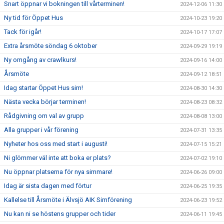
Snart öppnar vi bokningen till vårterminen!
2024-12-06 11:30
Ny tid för Öppet Hus
2024-10-23 19:20
Tack för igår!
2024-10-17 17:07
Extra årsmöte söndag 6 oktober
2024-09-29 19:19
Ny omgång av crawlkurs!
2024-09-16 14:00
Årsmöte
2024-09-12 18:51
Idag startar Öppet Hus sim!
2024-08-30 14:30
Nästa vecka börjar terminen!
2024-08-23 08:32
Rådgivning om val av grupp
2024-08-08 13:00
Alla grupper i vår förening
2024-07-31 13:35
Nyheter hos oss med start i augusti!
2024-07-15 15:21
Ni glömmer väl inte att boka er plats?
2024-07-02 19:10
Nu öppnar platserna för nya simmare!
2024-06-26 09:00
Idag är sista dagen med förtur
2024-06-25 19:35
Kallelse till Årsmöte i Älvsjö AIK Simförening
2024-06-23 19:52
Nu kan ni se höstens grupper och tider
2024-06-11 19:45