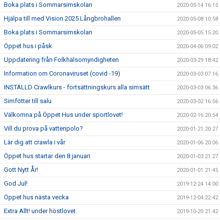
Boka plats i Sommarsimskolan
2020-05-14 16:15
Hjälpa till med Vision 2025 Långbrohallen
2020-05-08 10:58
Boka plats i Sommarsimskolan
2020-05-05 15:20
Öppet hus i påsk
2020-04-06 09:02
Uppdatering från Folkhälsomyndigheten
2020-03-29 18:42
Information om Coronaviruset (covid -19)
2020-03-03 07:16
INSTÄLLD Crawlkurs - fortsättningskurs alla simsätt
2020-03-03 06:36
Simfötter till salu
2020-03-02 16:56
Välkomna på Öppet Hus under sportlovet!
2020-02-16 20:54
Vill du prova på vattenpolo?
2020-01-21 20:27
Lär dig att crawla i vår
2020-01-06 20:06
Öppet hus startar den 8 januari
2020-01-03 21:27
Gott Nytt År!
2020-01-01 21:45
God Jul!
2019-12-24 14:00
Öppet hus nästa vecka
2019-12-04 22:42
Extra Allt! under höstlovet.
2019-10-20 21:42