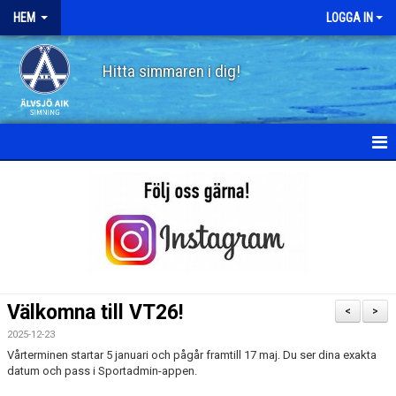
HEM
LOGGA IN
Hitta simmaren i dig!
HEM
OM ÄLVSJÖ AIK SIMNING
STYRELSE
STADGAR
Välkomna till VT26!
<
>
POLICY
2025-12-23
Vårterminen startar 5 januari och pågår framtill 17 maj. Du ser dina exakta
HISTORIA
datum och pass i Sportadmin-appen.