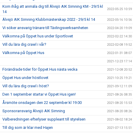
Kom ihåg att anmäla dig till Älvsjö AIK Simning KM - 29/5 kl
2022-05-25 10:59
14
Älvsjö AIK Simning Klubbmästerskap 2022 - 29/5 kl 14
2022-05-16 10:56
Vi söker ansvarig tränare till Tävlingsverksamheten
2022-04-20 19:09
Välkomna på Öppet hus under Sportlovet
2022-02-22 14:30
Vill du lära dig crawl i vår?
2022-02-08 19:52
Välkomna på Öppet Hus
2022-01-31 08:07
2021-12-23 17:14
Förändrade tider för Öppet Hus nästa vecka
2021-12-08 20:52
Öppet Hus under höstlovet
2021-10-25 19:21
Vill du lära dig crawl i höst?
2021-09-12 11:09
Den 1 september startar vi Öppet Hus igen!
2021-08-26 08:35
Årsmöte onsdagen den 22 september kl 19.00
2021-08-20 15:53
Sponsoransvarig Älvsjö AIK Simning
2021-08-20 08:26
Valberedningen efterlyser suppleant till styrelsen
2021-08-02 18:24
Till dig som är klar med Hajen
2021-07-13 15:51