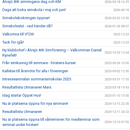
Älvsjö AIK simningens dag och KM
2026-05-18 16:29
Dags att boka simskola i maj och juni!
2026-04-18
Simskolebokningen öppnar!
2026-02-22 10:35
Simskoleslut - vad händer då?
2026-01-26 08:07
Välkomna till VT26!
2025-12-23
Tack för igår!
2025-12-23
Ny klubbchef i Älvsjö AIK Simförening – Välkommen Daniel
2025-10-29 12:54
Rynefelt!
Från simkunnig till simmare - höstens kurser
2025-09-26 15:05
Kallelse till årsmöte för alla i föreningen
2025-09-02 12:30
Intresseanmälan sommarsimskolan 2025
2025-03-31 17:55
Resultatlista Utmanaren Mars
2025-03-18 19:43
Idag startar Öppet Hus!
2025-01-10 13:30
Nu är platserna öppna för nya simmare!
2024-12-15 22:30
Resultatlista Utmanaren
2024-12-11 20:22
Nu är platserna öppna till vårterminen för medlemmar som
2024-12-10 07:05
simmat under hösten!