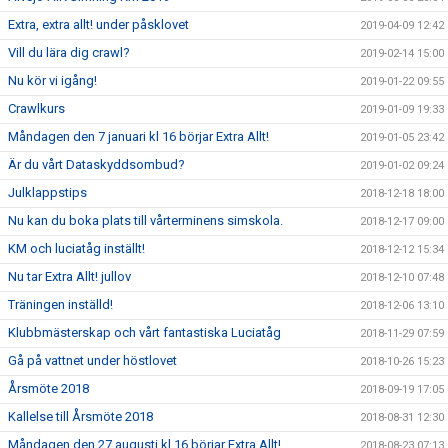
Extra, extra allt! under påsklovet
2019-04-09 12:42
Vill du lära dig crawl?
2019-02-14 15:00
Nu kör vi igång!
2019-01-22 09:55
Crawlkurs
2019-01-09 19:33
Måndagen den 7 januari kl 16 börjar Extra Allt!
2019-01-05 23:42
Är du vårt Dataskyddsombud?
2019-01-02 09:24
Julklappstips
2018-12-18 18:00
Nu kan du boka plats till vårterminens simskola.
2018-12-17 09:00
KM och luciatåg inställt!
2018-12-12 15:34
Nu tar Extra Allt! jullov
2018-12-10 07:48
Träningen inställd!
2018-12-06 13:10
Klubbmästerskap och vårt fantastiska Luciatåg
2018-11-29 07:59
Gå på vattnet under höstlovet
2018-10-26 15:23
Årsmöte 2018
2018-09-19 17:05
Kallelse till Årsmöte 2018
2018-08-31 12:30
Måndagen den 27 augusti kl 16 börjar Extra Allt!
2018-08-23 07:13