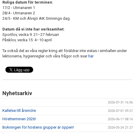
Roliga datum för terminen:
ANTIMOBBING
17/2 - Utmanaren 1
28/4 - Utmanaren 2
GDPR
24/5 - KM och Älvsjö AIK Simnings dag
Datum då vi inte har verksamhet:
ARKIV
Sportlov, vecka 9: 21–27 februari
Påsklov, vecka 15: 4–10 april
JOBBA HOS OSS
Ta också del av våra regler kring att föräldrar inte vistas i simhallen under
VANLIGA FRÅGOR
lektionerna, hygienregler och våra frågor och svar
här
Nyhetsarkiv
2026-07-31 16:06
Kallelse till årsmöte
2026-07-01 09:21
Höstterminen 2026!
2026-06-17 08:16
Bokningen för höstens grupper är öppen!
2026-05-24 21:27