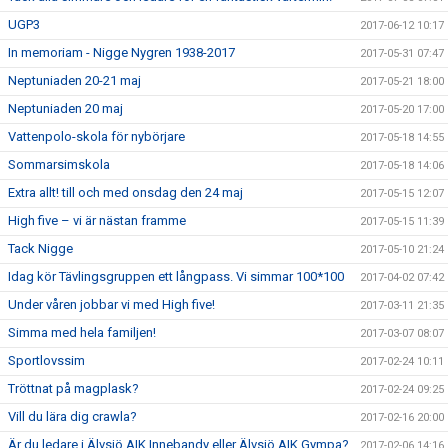
UGP3
2017-06-12 10:17
In memoriam - Nigge Nygren 1938-2017
2017-05-31 07:47
Neptuniaden 20-21 maj
2017-05-21 18:00
Neptuniaden 20 maj
2017-05-20 17:00
Vattenpolo-skola för nybörjare
2017-05-18 14:55
Sommarsimskola
2017-05-18 14:06
Extra allt! till och med onsdag den 24 maj
2017-05-15 12:07
High five – vi är nästan framme
2017-05-15 11:39
Tack Nigge
2017-05-10 21:24
Idag kör Tävlingsgruppen ett långpass. Vi simmar 100*100
2017-04-02 07:42
Under våren jobbar vi med High five!
2017-03-11 21:35
Simma med hela familjen!
2017-03-07 08:07
Sportlovssim
2017-02-24 10:11
Tröttnat på magplask?
2017-02-24 09:25
Vill du lära dig crawla?
2017-02-16 20:00
Är du ledare i Älvsjö AIK Innebandy eller Älvsjö AIK Gympa?
2017-02-06 14:16