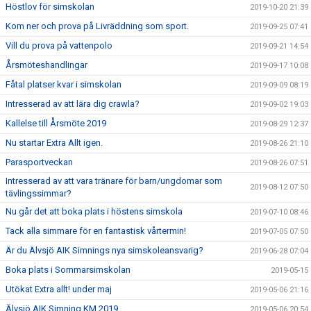
Höstlov för simskolan
2019-10-20 21:39
Kom ner och prova på Livräddning som sport.
2019-09-25 07:41
Vill du prova på vattenpolo
2019-09-21 14:54
Årsmöteshandlingar
2019-09-17 10:08
Fåtal platser kvar i simskolan
2019-09-09 08:19
Intresserad av att lära dig crawla?
2019-09-02 19:03
Kallelse till Årsmöte 2019
2019-08-29 12:37
Nu startar Extra Allt igen.
2019-08-26 21:10
Parasportveckan
2019-08-26 07:51
Intresserad av att vara tränare för barn/ungdomar som
2019-08-12 07:50
tävlingssimmar?
Nu går det att boka plats i höstens simskola
2019-07-10 08:46
Tack alla simmare för en fantastisk vårtermin!
2019-07-05 07:50
Är du Älvsjö AIK Simnings nya simskoleansvarig?
2019-06-28 07:04
Boka plats i Sommarsimskolan
2019-05-15
Utökat Extra allt! under maj
2019-05-06 21:16
Älvsjö AIK Simning KM 2019
2019-05-06 20:54