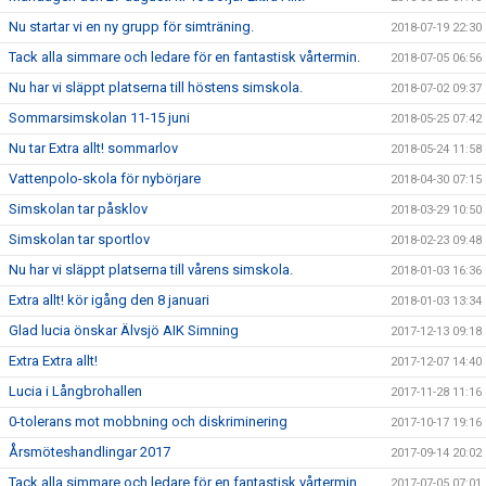
Nu startar vi en ny grupp för simträning.
2018-07-19 22:30
Tack alla simmare och ledare för en fantastisk vårtermin.
2018-07-05 06:56
Nu har vi släppt platserna till höstens simskola.
2018-07-02 09:37
Sommarsimskolan 11-15 juni
2018-05-25 07:42
Nu tar Extra allt! sommarlov
2018-05-24 11:58
Vattenpolo-skola för nybörjare
2018-04-30 07:15
Simskolan tar påsklov
2018-03-29 10:50
Simskolan tar sportlov
2018-02-23 09:48
Nu har vi släppt platserna till vårens simskola.
2018-01-03 16:36
Extra allt! kör igång den 8 januari
2018-01-03 13:34
Glad lucia önskar Älvsjö AIK Simning
2017-12-13 09:18
Extra Extra allt!
2017-12-07 14:40
Lucia i Långbrohallen
2017-11-28 11:16
0-tolerans mot mobbning och diskriminering
2017-10-17 19:16
Årsmöteshandlingar 2017
2017-09-14 20:02
Tack alla simmare och ledare för en fantastisk vårtermin.
2017-07-05 07:01