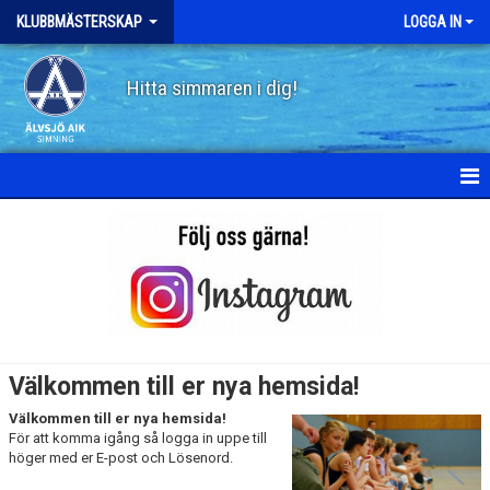
KLUBBMÄSTERSKAP
LOGGA IN
Hitta simmaren i dig!
HEM
NYHETER
KALENDER
MEDLEMMAR
Välkommen till er nya hemsida!
BILDGALLERI
Välkommen till er nya hemsida!
För att komma igång så logga in uppe till
DOKUMENT
höger med er E-post och Lösenord.