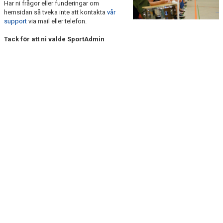
Har ni frågor eller funderingar om
KONTAKT
hemsidan så tveka inte att kontakta
vår
support
via mail eller telefon.
Tack för att ni valde SportAdmin