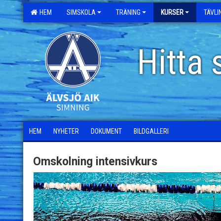
HEM
SIMSKOLA
TRÄNING
KURSER
TÄVL
Hitta 
HEM
NYHETER
DOKUMENT
BILDGALLERI
Omskolning intensivkurs