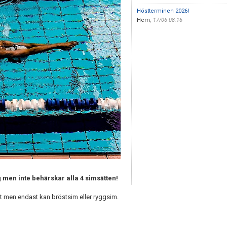
Höstterminen 2026!
Hem
,
17/06 08:16
g men inte behärskar alla 4 simsätten!
et men endast kan bröstsim eller ryggsim.