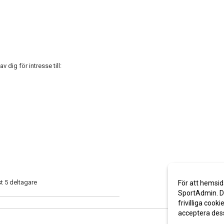
v dig för intresse till:
st 5 deltagare
För att hemsid
SportAdmin. De
frivilliga cooki
acceptera des