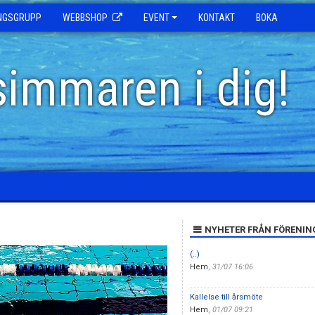
INGSGRUPP
WEBBSHOP
EVENT
KONTAKT
BOKA
simmaren i dig!
NYHETER FRÅN FÖRENIN
(..)
Hem
,
31/07 16:06
Kallelse till årsmöte
Hem
,
01/07 09:21