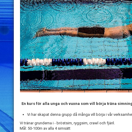
En kurs för alla unga och vuxna som vill börja träna simnin
Vi har skapat denna grupp då många vill börja i vår verksamh
Vi tränar grunderna i - bröstsim, ryggsim, crawl och fjäril.
Mål: 50-100m av alla 4 simsätt