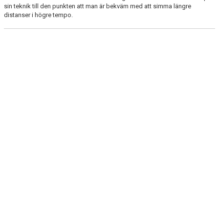
sin teknik till den punkten att man är bekväm med att simma längre
DOKUMENT
distanser i högre tempo.