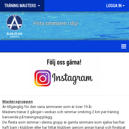
TRÄNING MASTERS
LOGGA IN
Hitta simmaren i dig!
HEM
OM MASTERS
NYHETER
KALENDER
Mastersgruppen
Är tillgänglig för den vana simmaren som är över 19 år.
MEDLEMMAR
Masters tränar 3 gånger i veckan och simmar omkring 2 km per träning
beroende på träningsupplägg.
BILDGALLERI
De flesta som simmar i denna grupp är gamla simmare som själva har/har
haft barn i klubben eller har hittat klubben genom annan kanal och finslipat