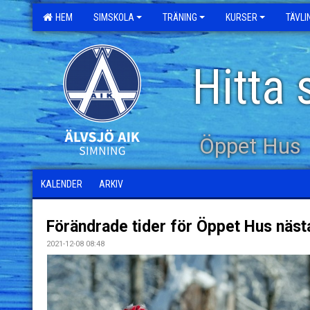
HEM
SIMSKOLA
TRÄNING
KURSER
TÄVL
Hitta 
Öppet Hus
KALENDER
ARKIV
Förändrade tider för Öppet Hus näst
2021-12-08 08:48