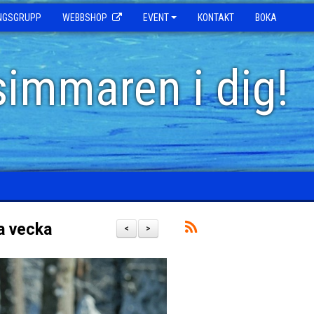
INGSGRUPP
WEBBSHOP
EVENT
KONTAKT
BOKA
simmaren i dig!
a vecka
<
>