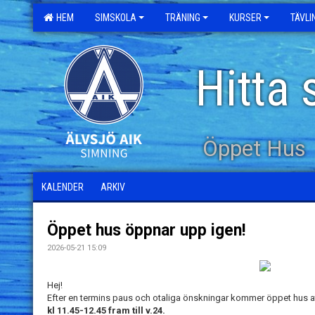
HEM
SIMSKOLA
TRÄNING
KURSER
TÄVL
Hitta 
Öppet Hus
KALENDER
ARKIV
Öppet hus öppnar upp igen!
2026-05-21 15:09
Hej!
Efter en termins paus och otaliga önskningar kommer öppet hus 
kl 11.45-12.45 fram till v.24.