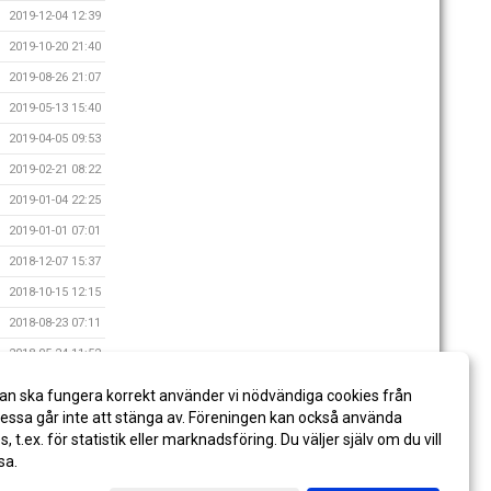
2019-12-04 12:39
2019-10-20 21:40
2019-08-26 21:07
2019-05-13 15:40
2019-04-05 09:53
2019-02-21 08:22
2019-01-04 22:25
2019-01-01 07:01
2018-12-07 15:37
2018-10-15 12:15
2018-08-23 07:11
2018-05-24 11:52
2018-05-07 09:31
an ska fungera korrekt använder vi nödvändiga cookies från
2018-04-20 07:42
ssa går inte att stänga av. Föreningen kan också använda
es, t.ex. för statistik eller marknadsföring. Du väljer själv om du vill
sa.