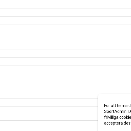
För att hemsid
SportAdmin. De
frivilliga cooki
acceptera des