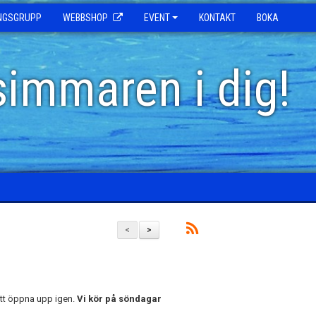
INGSGRUPP
WEBBSHOP
EVENT
KONTAKT
BOKA
simmaren i dig!
<
>
att öppna upp igen.
Vi kör på söndagar