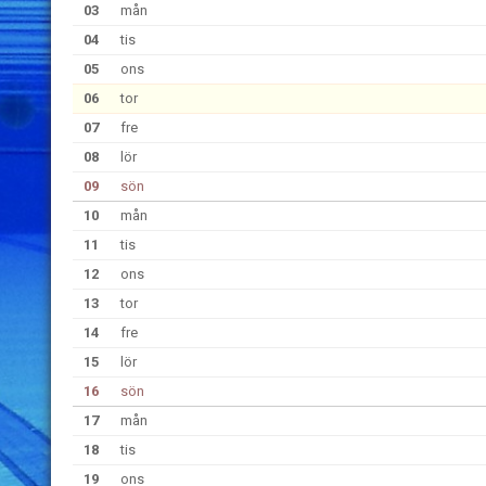
03
mån
04
tis
05
ons
06
tor
07
fre
08
lör
09
sön
10
mån
11
tis
12
ons
13
tor
14
fre
15
lör
16
sön
17
mån
18
tis
19
ons