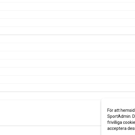
För att hemsid
SportAdmin. De
frivilliga cooki
acceptera des