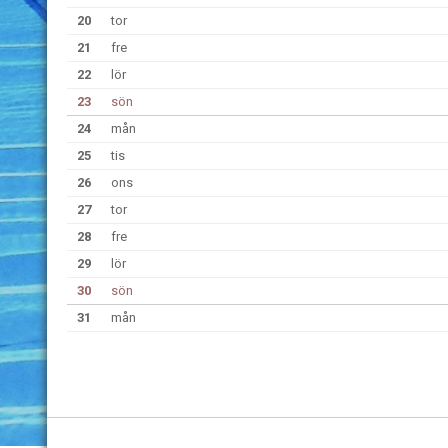
20
tor
21
fre
22
lör
23
sön
24
mån
25
tis
26
ons
27
tor
28
fre
29
lör
30
sön
31
mån