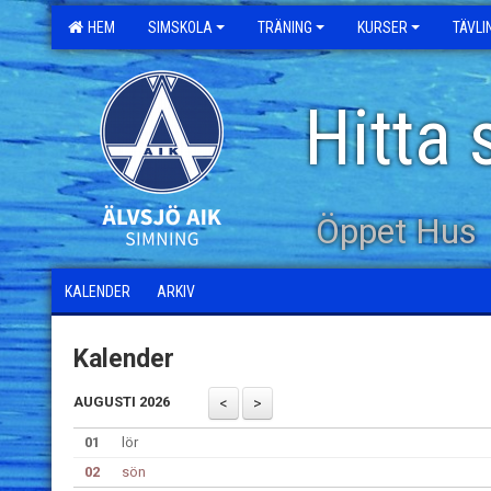
HEM
SIMSKOLA
TRÄNING
KURSER
TÄVL
Hitta 
Öppet Hus
KALENDER
ARKIV
Kalender
AUGUSTI 2026
01
lör
02
sön