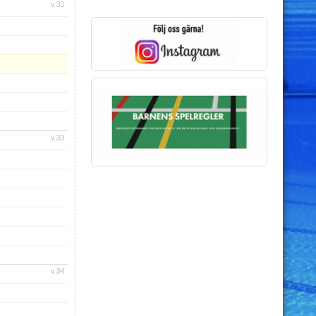
v.32
v.33
v.34