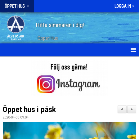
ÖPPET HUS
LOGGA IN
Hitta simmaren i dig!
Öppet Hus
KALENDER
ARKIV
Öppet hus i påsk
<
>
2020-04-06 09:04