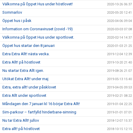
Välkomna på Öppet Hus under höstlovet!
2020-10-26 06:37
Sommarlov
2020-05-20 12:41
Öppet hus i påsk
2020-04-06 09:04
Information om Coronaviruset (covid -19)
2020-03-03 07:08
Välkomna på Öppet Hus under sportlovet.
2020-02-14 14:37
Öppet hus startar den 8 januari
2020-01-03 21:25
Extra Extra Allt! nästa vecka.
2019-12-04 12:39
Extra Allt! på höstlovet
2019-10-20 21:40
Nu startar Extra Allt igen.
2019-08-26 21:07
Utökat Extra Allt! under maj
2019-05-13 15:40
Extra, extra allt! under påsklovet
2019-04-05 09:53
Extra Allt under sportlovet
2019-02-21 08:22
Måndagen den 7 januari kl 16 börjar Extra Allt!
2019-01-04 22:25
Sim-parkour – fartfylld hinderbane-simning
2019-01-01 07:01
Nu tar Extra Allt! jullov
2018-12-07 15:37
Extra allt! på höstlovet
2018-10-15 12:15