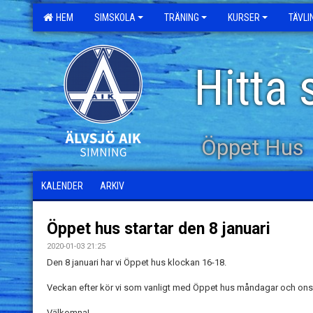
HEM
SIMSKOLA
TRÄNING
KURSER
TÄVL
Hitta 
Öppet Hus
KALENDER
ARKIV
Öppet hus startar den 8 januari
2020-01-03 21:25
Den 8 januari har vi Öppet hus klockan 16-18.
Veckan efter kör vi som vanligt med Öppet hus måndagar och ons
Välkomna!