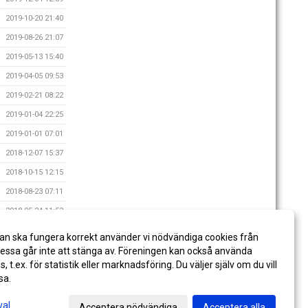
2019-10-20 21:40
2019-08-26 21:07
2019-05-13 15:40
2019-04-05 09:53
2019-02-21 08:22
2019-01-04 22:25
2019-01-01 07:01
2018-12-07 15:37
2018-10-15 12:15
2018-08-23 07:11
2018-05-24 11:52
2018-05-07 09:31
an ska fungera korrekt använder vi nödvändiga cookies från
2018-04-20 07:42
ssa går inte att stänga av. Föreningen kan också använda
es, t.ex. för statistik eller marknadsföring. Du väljer själv om du vill
sa.
val
Acceptera nödvändiga
Acceptera alla