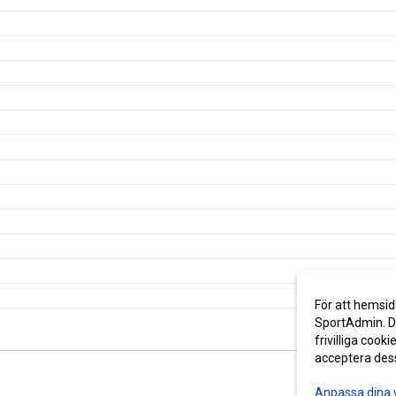
För att hemsid
SportAdmin. De
frivilliga cooki
acceptera des
Anpassa dina 