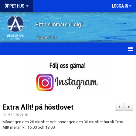
ÖPPET HUS
LOGGA IN
Hitta simmaren i dig!
Öppet Hus
KALENDER
ARKIV
Extra Allt! på höstlovet
<
>
2019-10-20 21:40
Måndagen den 28 oktober och onsdagen den 30 oktober har vli Extra
Allt! mellan kl. 16.00 och 18.00.