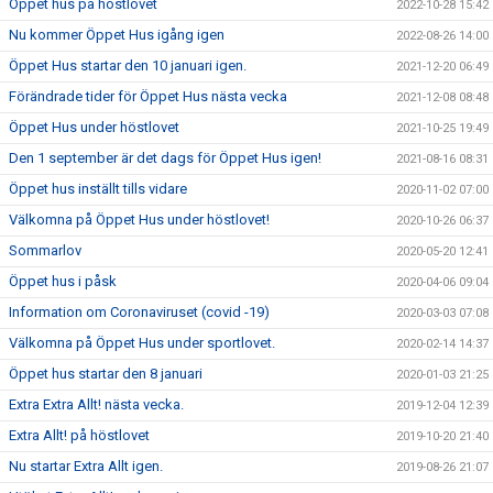
Öppet hus på höstlovet
2022-10-28 15:42
Nu kommer Öppet Hus igång igen
2022-08-26 14:00
Öppet Hus startar den 10 januari igen.
2021-12-20 06:49
Förändrade tider för Öppet Hus nästa vecka
2021-12-08 08:48
Öppet Hus under höstlovet
2021-10-25 19:49
Den 1 september är det dags för Öppet Hus igen!
2021-08-16 08:31
Öppet hus inställt tills vidare
2020-11-02 07:00
Välkomna på Öppet Hus under höstlovet!
2020-10-26 06:37
Sommarlov
2020-05-20 12:41
Öppet hus i påsk
2020-04-06 09:04
Information om Coronaviruset (covid -19)
2020-03-03 07:08
Välkomna på Öppet Hus under sportlovet.
2020-02-14 14:37
Öppet hus startar den 8 januari
2020-01-03 21:25
Extra Extra Allt! nästa vecka.
2019-12-04 12:39
Extra Allt! på höstlovet
2019-10-20 21:40
Nu startar Extra Allt igen.
2019-08-26 21:07