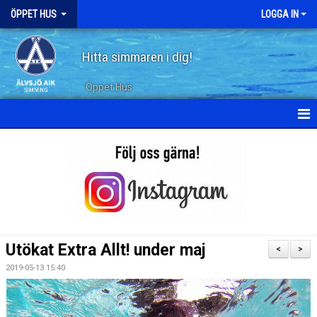
ÖPPET HUS
LOGGA IN
Hitta simmaren i dig!
Öppet Hus
KALENDER
ARKIV
Utökat Extra Allt! under maj
<
>
2019-05-13 15:40