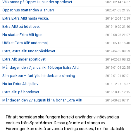
Välkomna på Öppet Hus under sportlovet.
2020-02-14 14:37
Öppet hus startar den 8 januari
2020-01-03 21:25
Extra Extra Allt! nästa vecka.
2019-12-04 12:39
Extra Allt! på höstlovet
2019-10-20 21:40
Nu startar Extra Allt igen.
2019-08-26 21:07
Utökat Extra Allt! under maj
2019-05-13 15:40
Extra, extra allt! under påsklovet
2019-04-05 09:53
Extra Allt under sportlovet
2019-02-21 08:22
Måndagen den 7 januari kl 16 börjar Extra Allt!
2019-01-04 22:25
Sim-parkour – fartfylld hinderbane-simning
2019-01-01 07:01
Nu tar Extra Allt! jullov
2018-12-07 15:37
Extra allt! på höstlovet
2018-10-15 12:15
Måndagen den 27 augusti kl 16 börjar Extra Allt!
2018-08-23 07:11
Nu tar Extra allt! sommarlov
2018-05-24 11:52
Extra allt utökar tiderna fram till 23 maj
För att hemsidan ska fungera korrekt använder vi nödvändiga
2018-05-07 09:31
cookies från SportAdmin. Dessa går inte att stänga av.
Extra Allt inställt den 30/4
2018-04-20 07:42
Föreningen kan också använda frivilliga cookies, t.ex. för statistik