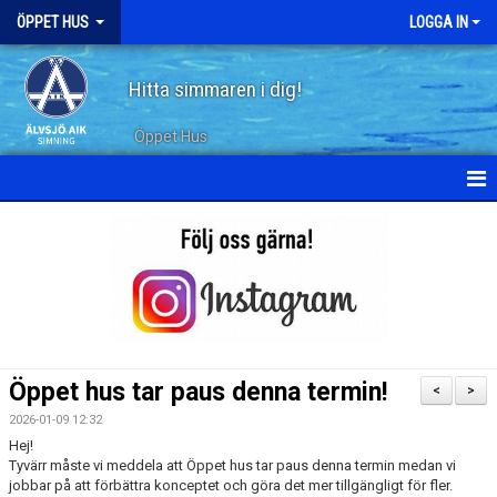
ÖPPET HUS
LOGGA IN
Hitta simmaren i dig!
Öppet Hus
KALENDER
ARKIV
Öppet hus tar paus denna termin!
<
>
2026-01-09 12:32
Hej!
Tyvärr måste vi meddela att Öppet hus tar paus denna termin medan vi
jobbar på att förbättra konceptet och göra det mer tillgängligt för fler.