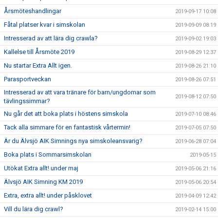
Årsmöteshandlingar
2019-09-17 10:08
Fåtal platser kvar i simskolan
2019-09-09 08:19
Intresserad av att lära dig crawla?
2019-09-02 19:03
Kallelse till Årsmöte 2019
2019-08-29 12:37
Nu startar Extra Allt igen.
2019-08-26 21:10
Parasportveckan
2019-08-26 07:51
Intresserad av att vara tränare för barn/ungdomar som
2019-08-12 07:50
tävlingssimmar?
Nu går det att boka plats i höstens simskola
2019-07-10 08:46
Tack alla simmare för en fantastisk vårtermin!
2019-07-05 07:50
Är du Älvsjö AIK Simnings nya simskoleansvarig?
2019-06-28 07:04
Boka plats i Sommarsimskolan
2019-05-15
Utökat Extra allt! under maj
2019-05-06 21:16
Älvsjö AIK Simning KM 2019
2019-05-06 20:54
Extra, extra allt! under påsklovet
2019-04-09 12:42
Vill du lära dig crawl?
2019-02-14 15:00