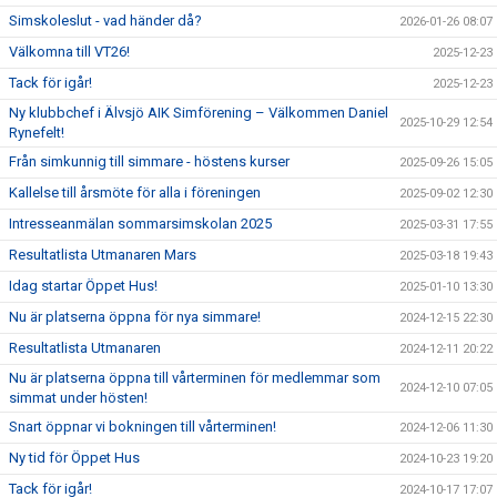
Simskoleslut - vad händer då?
2026-01-26 08:07
Välkomna till VT26!
2025-12-23
Tack för igår!
2025-12-23
Ny klubbchef i Älvsjö AIK Simförening – Välkommen Daniel
2025-10-29 12:54
Rynefelt!
Från simkunnig till simmare - höstens kurser
2025-09-26 15:05
Kallelse till årsmöte för alla i föreningen
2025-09-02 12:30
Intresseanmälan sommarsimskolan 2025
2025-03-31 17:55
Resultatlista Utmanaren Mars
2025-03-18 19:43
Idag startar Öppet Hus!
2025-01-10 13:30
Nu är platserna öppna för nya simmare!
2024-12-15 22:30
Resultatlista Utmanaren
2024-12-11 20:22
Nu är platserna öppna till vårterminen för medlemmar som
2024-12-10 07:05
simmat under hösten!
Snart öppnar vi bokningen till vårterminen!
2024-12-06 11:30
Ny tid för Öppet Hus
2024-10-23 19:20
Tack för igår!
2024-10-17 17:07