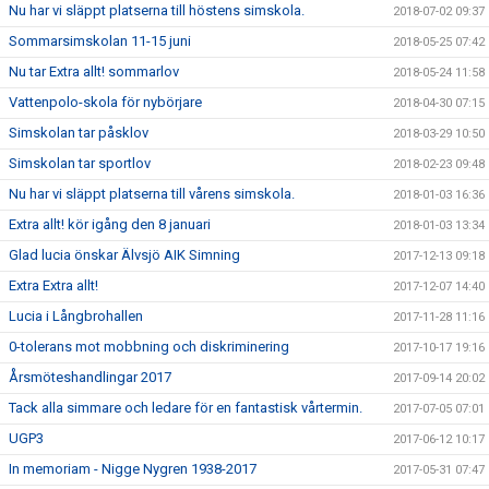
Nu har vi släppt platserna till höstens simskola.
2018-07-02 09:37
Sommarsimskolan 11-15 juni
2018-05-25 07:42
Nu tar Extra allt! sommarlov
2018-05-24 11:58
Vattenpolo-skola för nybörjare
2018-04-30 07:15
Simskolan tar påsklov
2018-03-29 10:50
Simskolan tar sportlov
2018-02-23 09:48
Nu har vi släppt platserna till vårens simskola.
2018-01-03 16:36
Extra allt! kör igång den 8 januari
2018-01-03 13:34
Glad lucia önskar Älvsjö AIK Simning
2017-12-13 09:18
Extra Extra allt!
2017-12-07 14:40
Lucia i Långbrohallen
2017-11-28 11:16
0-tolerans mot mobbning och diskriminering
2017-10-17 19:16
Årsmöteshandlingar 2017
2017-09-14 20:02
Tack alla simmare och ledare för en fantastisk vårtermin.
2017-07-05 07:01
UGP3
2017-06-12 10:17
In memoriam - Nigge Nygren 1938-2017
2017-05-31 07:47