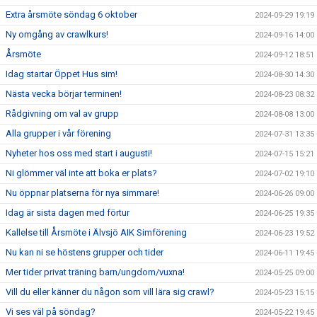
Extra årsmöte söndag 6 oktober
2024-09-29 19:19
Ny omgång av crawlkurs!
2024-09-16 14:00
Årsmöte
2024-09-12 18:51
Idag startar Öppet Hus sim!
2024-08-30 14:30
Nästa vecka börjar terminen!
2024-08-23 08:32
Rådgivning om val av grupp
2024-08-08 13:00
Alla grupper i vår förening
2024-07-31 13:35
Nyheter hos oss med start i augusti!
2024-07-15 15:21
Ni glömmer väl inte att boka er plats?
2024-07-02 19:10
Nu öppnar platserna för nya simmare!
2024-06-26 09:00
Idag är sista dagen med förtur
2024-06-25 19:35
Kallelse till Årsmöte i Älvsjö AIK Simförening
2024-06-23 19:52
Nu kan ni se höstens grupper och tider
2024-06-11 19:45
Mer tider privat träning barn/ungdom/vuxna!
2024-05-25 09:00
Vill du eller känner du någon som vill lära sig crawl?
2024-05-23 15:15
Vi ses väl på söndag?
2024-05-22 19:45