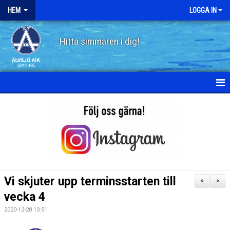
HEM
LOGGA IN
Hitta simmaren i dig!
HEM
OM ÄLVSJÖ AIK SIMNING
STYRELSE
STADGAR
Vi skjuter upp terminsstarten till
<
>
POLICY
vecka 4
2020-12-28 13:51
HISTORIA