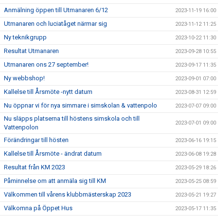
Anmälning öppen till Utmanaren 6/12
2023-11-19 16:00
Utmanaren och luciatåget närmar sig
2023-11-12 11:25
Ny teknikgrupp
2023-10-22 11:30
Resultat Utmanaren
2023-09-28 10:55
Utmanaren ons 27 september!
2023-09-17 11:35
Ny webbshop!
2023-09-01 07:00
Kallelse till Årsmöte -nytt datum
2023-08-31 12:59
Nu öppnar vi för nya simmare i simskolan & vattenpolo
2023-07-07 09:00
Nu släpps platserna till höstens simskola och till
2023-07-01 09:00
Vattenpolon
Förändringar till hösten
2023-06-16 19:15
Kallelse till Årsmöte - ändrat datum
2023-06-08 19:28
Resultat från KM 2023
2023-05-29 18:26
Påminnelse om att anmäla sig till KM
2023-05-25 08:59
Välkommen till vårens klubbmästerskap 2023
2023-05-21 19:27
Välkomna på Öppet Hus
2023-05-17 11:35