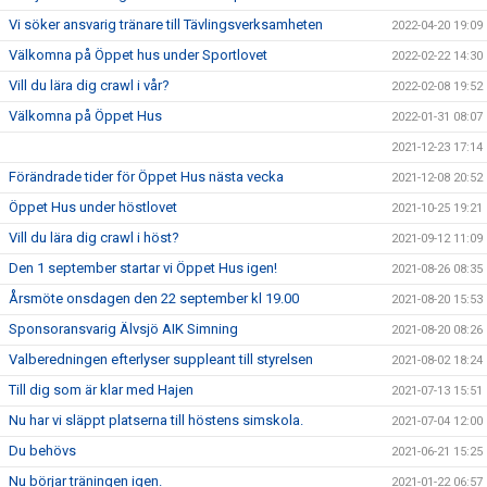
Vi söker ansvarig tränare till Tävlingsverksamheten
2022-04-20 19:09
Välkomna på Öppet hus under Sportlovet
2022-02-22 14:30
Vill du lära dig crawl i vår?
2022-02-08 19:52
Välkomna på Öppet Hus
2022-01-31 08:07
2021-12-23 17:14
Förändrade tider för Öppet Hus nästa vecka
2021-12-08 20:52
Öppet Hus under höstlovet
2021-10-25 19:21
Vill du lära dig crawl i höst?
2021-09-12 11:09
Den 1 september startar vi Öppet Hus igen!
2021-08-26 08:35
Årsmöte onsdagen den 22 september kl 19.00
2021-08-20 15:53
Sponsoransvarig Älvsjö AIK Simning
2021-08-20 08:26
Valberedningen efterlyser suppleant till styrelsen
2021-08-02 18:24
Till dig som är klar med Hajen
2021-07-13 15:51
Nu har vi släppt platserna till höstens simskola.
2021-07-04 12:00
Du behövs
2021-06-21 15:25
Nu börjar träningen igen.
2021-01-22 06:57