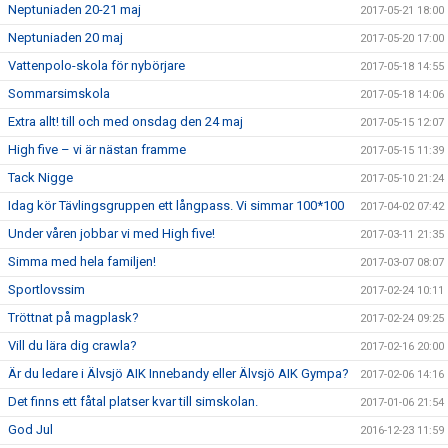
Neptuniaden 20-21 maj
2017-05-21 18:00
Neptuniaden 20 maj
2017-05-20 17:00
Vattenpolo-skola för nybörjare
2017-05-18 14:55
Sommarsimskola
2017-05-18 14:06
Extra allt! till och med onsdag den 24 maj
2017-05-15 12:07
High five – vi är nästan framme
2017-05-15 11:39
Tack Nigge
2017-05-10 21:24
Idag kör Tävlingsgruppen ett långpass. Vi simmar 100*100
2017-04-02 07:42
Under våren jobbar vi med High five!
2017-03-11 21:35
Simma med hela familjen!
2017-03-07 08:07
Sportlovssim
2017-02-24 10:11
Tröttnat på magplask?
2017-02-24 09:25
Vill du lära dig crawla?
2017-02-16 20:00
Är du ledare i Älvsjö AIK Innebandy eller Älvsjö AIK Gympa?
2017-02-06 14:16
Det finns ett fåtal platser kvar till simskolan.
2017-01-06 21:54
God Jul
2016-12-23 11:59