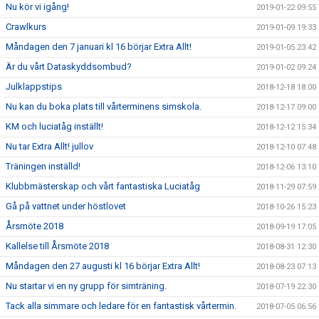
Nu kör vi igång!
2019-01-22 09:55
Crawlkurs
2019-01-09 19:33
Måndagen den 7 januari kl 16 börjar Extra Allt!
2019-01-05 23:42
Är du vårt Dataskyddsombud?
2019-01-02 09:24
Julklappstips
2018-12-18 18:00
Nu kan du boka plats till vårterminens simskola.
2018-12-17 09:00
KM och luciatåg inställt!
2018-12-12 15:34
Nu tar Extra Allt! jullov
2018-12-10 07:48
Träningen inställd!
2018-12-06 13:10
Klubbmästerskap och vårt fantastiska Luciatåg
2018-11-29 07:59
Gå på vattnet under höstlovet
2018-10-26 15:23
Årsmöte 2018
2018-09-19 17:05
Kallelse till Årsmöte 2018
2018-08-31 12:30
Måndagen den 27 augusti kl 16 börjar Extra Allt!
2018-08-23 07:13
Nu startar vi en ny grupp för simträning.
2018-07-19 22:30
Tack alla simmare och ledare för en fantastisk vårtermin.
2018-07-05 06:56