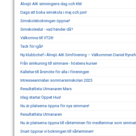
Älvsjö AIK simningens dag och KM
Dags att boka simskola i maj och juni!
Simskolebokningen öppnar!
Simskoleslut - vad händer då?
Välkomna till VT26!
Tack för igår!
Ny klubbchef i Älvsjö AIK Simförening – Välkommen Daniel Rynefe
Från simkunnig till simmare - höstens kurser
Kallelse till årsmöte för alla i föreningen
Intresseanmälan sommarsimskolan 2025
Resultatlista Utmanaren Mars
Idag startar Öppet Hus!
Nu är platserna öppna för nya simmare!
Resultatlista Utmanaren
Nu är platserna öppna till vårterminen för medlemmar som simmat
Snart öppnar vi bokningen till vårterminen!