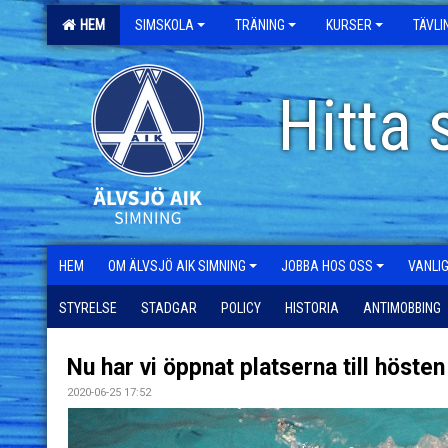
HEM
SIMSKOLA
TRÄNING
KURSER
TÄVL
Hitta 
HEM
OM ÄLVSJÖ AIK SIMNING
JOBBA HOS OSS
VANLI
STYRELSE
STADGAR
POLICY
HISTORIA
ANTIMOBBING
Nu har vi öppnat platserna till höste
2020-06-25 17:52