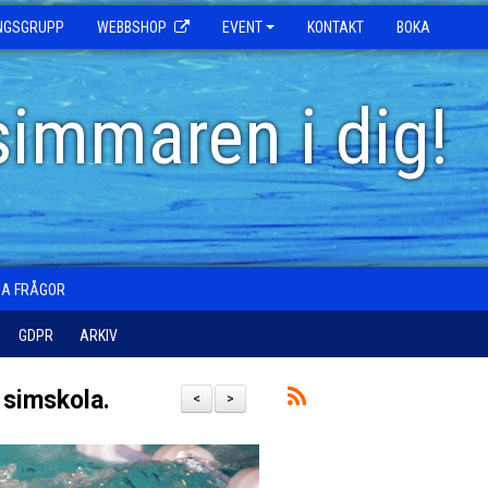
INGSGRUPP
WEBBSHOP
EVENT
KONTAKT
BOKA
simmaren i dig!
GA FRÅGOR
GDPR
ARKIV
n simskola.
<
>