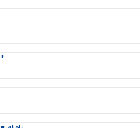
lt!
 under hösten!