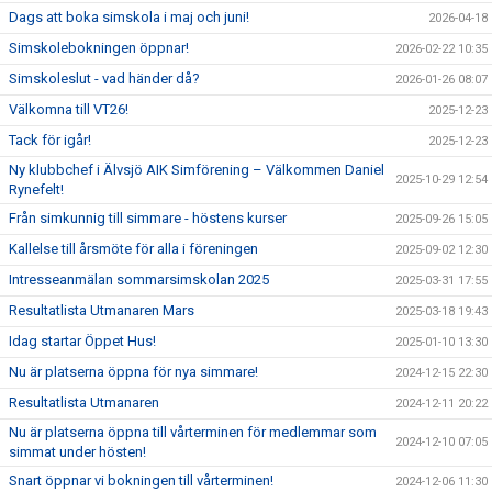
Dags att boka simskola i maj och juni!
2026-04-18
Simskolebokningen öppnar!
2026-02-22 10:35
Simskoleslut - vad händer då?
2026-01-26 08:07
Välkomna till VT26!
2025-12-23
Tack för igår!
2025-12-23
Ny klubbchef i Älvsjö AIK Simförening – Välkommen Daniel
2025-10-29 12:54
Rynefelt!
Från simkunnig till simmare - höstens kurser
2025-09-26 15:05
Kallelse till årsmöte för alla i föreningen
2025-09-02 12:30
Intresseanmälan sommarsimskolan 2025
2025-03-31 17:55
Resultatlista Utmanaren Mars
2025-03-18 19:43
Idag startar Öppet Hus!
2025-01-10 13:30
Nu är platserna öppna för nya simmare!
2024-12-15 22:30
Resultatlista Utmanaren
2024-12-11 20:22
Nu är platserna öppna till vårterminen för medlemmar som
2024-12-10 07:05
simmat under hösten!
Snart öppnar vi bokningen till vårterminen!
2024-12-06 11:30