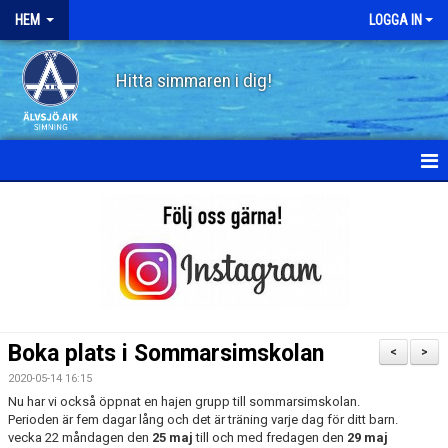
HEM
LOGGA IN
Hitta simmaren i dig!
HEM
OM ÄLVSJÖ AIK SIMNING
STYRELSE
STADGAR
Boka plats i Sommarsimskolan
<
>
POLICY
2020-05-14 16:15
Nu har vi också öppnat en hajen grupp till sommarsimskolan.
HISTORIA
Perioden är fem dagar lång och det är träning varje dag för ditt barn.
vecka 22 måndagen den
25 maj
till och med fredagen den
29 maj