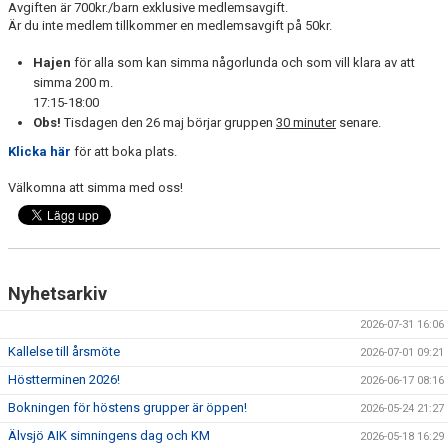
Avgiften är 700kr./barn exklusive medlemsavgift.
ANTIMOBBING
Är du inte medlem tillkommer en medlemsavgift på 50kr.
GDPR
Hajen
för alla som kan simma någorlunda och som vill klara av att
simma 200 m.
ARKIV
17:15-18:00
Obs!
Tisdagen den 26 maj börjar gruppen
30 minuter
senare.
JOBBA HOS OSS
Klicka här
för att boka plats.
VANLIGA FRÅGOR
Välkomna att simma med oss!
Nyhetsarkiv
2026-07-31 16:06
Kallelse till årsmöte
2026-07-01 09:21
Höstterminen 2026!
2026-06-17 08:16
Bokningen för höstens grupper är öppen!
2026-05-24 21:27
Älvsjö AIK simningens dag och KM
2026-05-18 16:29