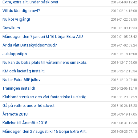
Extra, extra allt! under påsklovet
2019-04-09 12:42
Vill du lära dig crawl?
2019-02-14 15:00
Nu kör vi igång!
2019-01-22 09:55
Crawlkurs
2019-01-09 19:33
Måndagen den 7 januari kl 16 börjar Extra Allt!
2019-01-05 23:42
Är du vårt Dataskyddsombud?
2019-01-02 09:24
Julklappstips
2018-12-18 18:00
Nu kan du boka plats till vårterminens simskola.
2018-12-17 09:00
KM och luciatåg inställt!
2018-12-12 15:34
Nu tar Extra Allt! jullov
2018-12-10 07:48
Träningen inställd!
2018-12-06 13:10
Klubbmästerskap och vårt fantastiska Luciatåg
2018-11-29 07:59
Gå på vattnet under höstlovet
2018-10-26 15:23
Årsmöte 2018
2018-09-19 17:05
Kallelse till Årsmöte 2018
2018-08-31 12:30
Måndagen den 27 augusti kl 16 börjar Extra Allt!
2018-08-23 07:13