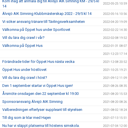
Kom ihåg att anmäla dig till Älvsjö AIK Simning KM - 29/5 kl
2022-05-25 10:59
14
Älvsjö AIK Simning Klubbmästerskap 2022 - 29/5 kl 14
2022-05-16 10:56
Vi söker ansvarig tränare till Tävlingsverksamheten
2022-04-20 19:09
Välkomna på Öppet hus under Sportlovet
2022-02-22 14:30
Vill du lära dig crawl i vår?
2022-02-08 19:52
Välkomna på Öppet Hus
2022-01-31 08:07
2021-12-23 17:14
Förändrade tider för Öppet Hus nästa vecka
2021-12-08 20:52
Öppet Hus under höstlovet
2021-10-25 19:21
Vill du lära dig crawl i höst?
2021-09-12 11:09
Den 1 september startar vi Öppet Hus igen!
2021-08-26 08:35
Årsmöte onsdagen den 22 september kl 19.00
2021-08-20 15:53
Sponsoransvarig Älvsjö AIK Simning
2021-08-20 08:26
Valberedningen efterlyser suppleant till styrelsen
2021-08-02 18:24
Till dig som är klar med Hajen
2021-07-13 15:51
Nu har vi släppt platserna till höstens simskola.
2021-07-04 12:00