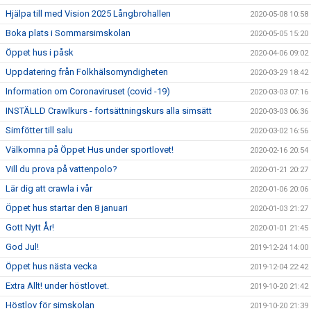
Hjälpa till med Vision 2025 Långbrohallen
2020-05-08 10:58
Boka plats i Sommarsimskolan
2020-05-05 15:20
Öppet hus i påsk
2020-04-06 09:02
Uppdatering från Folkhälsomyndigheten
2020-03-29 18:42
Information om Coronaviruset (covid -19)
2020-03-03 07:16
INSTÄLLD Crawlkurs - fortsättningskurs alla simsätt
2020-03-03 06:36
Simfötter till salu
2020-03-02 16:56
Välkomna på Öppet Hus under sportlovet!
2020-02-16 20:54
Vill du prova på vattenpolo?
2020-01-21 20:27
Lär dig att crawla i vår
2020-01-06 20:06
Öppet hus startar den 8 januari
2020-01-03 21:27
Gott Nytt År!
2020-01-01 21:45
God Jul!
2019-12-24 14:00
Öppet hus nästa vecka
2019-12-04 22:42
Extra Allt! under höstlovet.
2019-10-20 21:42
Höstlov för simskolan
2019-10-20 21:39