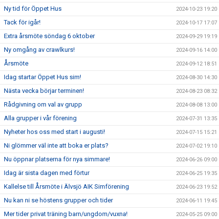
Ny tid för Öppet Hus
2024-10-23 19:20
Tack för igår!
2024-10-17 17:07
Extra årsmöte söndag 6 oktober
2024-09-29 19:19
Ny omgång av crawlkurs!
2024-09-16 14:00
Årsmöte
2024-09-12 18:51
Idag startar Öppet Hus sim!
2024-08-30 14:30
Nästa vecka börjar terminen!
2024-08-23 08:32
Rådgivning om val av grupp
2024-08-08 13:00
Alla grupper i vår förening
2024-07-31 13:35
Nyheter hos oss med start i augusti!
2024-07-15 15:21
Ni glömmer väl inte att boka er plats?
2024-07-02 19:10
Nu öppnar platserna för nya simmare!
2024-06-26 09:00
Idag är sista dagen med förtur
2024-06-25 19:35
Kallelse till Årsmöte i Älvsjö AIK Simförening
2024-06-23 19:52
Nu kan ni se höstens grupper och tider
2024-06-11 19:45
Mer tider privat träning barn/ungdom/vuxna!
2024-05-25 09:00