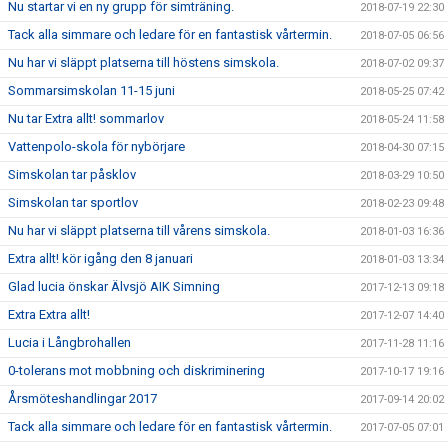
Nu startar vi en ny grupp för simträning.
2018-07-19 22:30
Tack alla simmare och ledare för en fantastisk vårtermin.
2018-07-05 06:56
Nu har vi släppt platserna till höstens simskola.
2018-07-02 09:37
Sommarsimskolan 11-15 juni
2018-05-25 07:42
Nu tar Extra allt! sommarlov
2018-05-24 11:58
Vattenpolo-skola för nybörjare
2018-04-30 07:15
Simskolan tar påsklov
2018-03-29 10:50
Simskolan tar sportlov
2018-02-23 09:48
Nu har vi släppt platserna till vårens simskola.
2018-01-03 16:36
Extra allt! kör igång den 8 januari
2018-01-03 13:34
Glad lucia önskar Älvsjö AIK Simning
2017-12-13 09:18
Extra Extra allt!
2017-12-07 14:40
Lucia i Långbrohallen
2017-11-28 11:16
0-tolerans mot mobbning och diskriminering
2017-10-17 19:16
Årsmöteshandlingar 2017
2017-09-14 20:02
Tack alla simmare och ledare för en fantastisk vårtermin.
2017-07-05 07:01