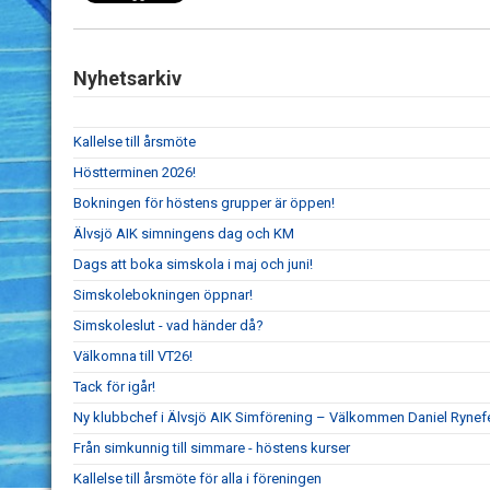
Nyhetsarkiv
Kallelse till årsmöte
Höstterminen 2026!
Bokningen för höstens grupper är öppen!
Älvsjö AIK simningens dag och KM
Dags att boka simskola i maj och juni!
Simskolebokningen öppnar!
Simskoleslut - vad händer då?
Välkomna till VT26!
Tack för igår!
Ny klubbchef i Älvsjö AIK Simförening – Välkommen Daniel Rynefe
Från simkunnig till simmare - höstens kurser
Kallelse till årsmöte för alla i föreningen