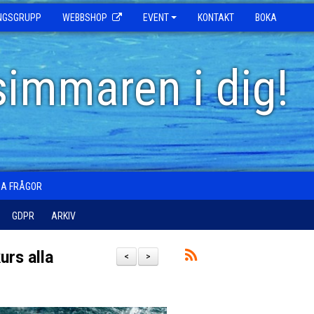
INGSGRUPP
WEBBSHOP
EVENT
KONTAKT
BOKA
simmaren i dig!
GA FRÅGOR
GDPR
ARKIV
urs alla
<
>