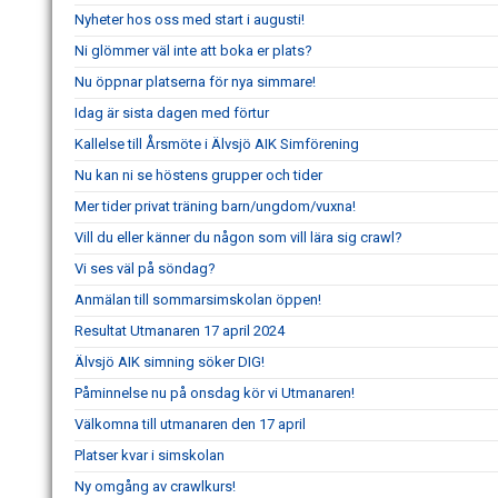
Nyheter hos oss med start i augusti!
Ni glömmer väl inte att boka er plats?
Nu öppnar platserna för nya simmare!
Idag är sista dagen med förtur
Kallelse till Årsmöte i Älvsjö AIK Simförening
Nu kan ni se höstens grupper och tider
Mer tider privat träning barn/ungdom/vuxna!
Vill du eller känner du någon som vill lära sig crawl?
Vi ses väl på söndag?
Anmälan till sommarsimskolan öppen!
Resultat Utmanaren 17 april 2024
Älvsjö AIK simning söker DIG!
Påminnelse nu på onsdag kör vi Utmanaren!
Välkomna till utmanaren den 17 april
Platser kvar i simskolan
Ny omgång av crawlkurs!