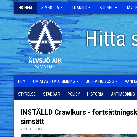
HEM
SIMSKOLA
TRÄNING
KURSER
TÄVL
Hitta 
HEM
OM ÄLVSJÖ AIK SIMNING
JOBBA HOS OSS
VANLI
STYRELSE
STADGAR
POLICY
HISTORIA
ANTIMOBBING
INSTÄLLD Crawlkurs - fortsättningsk
simsätt
2020-03-03 06:36