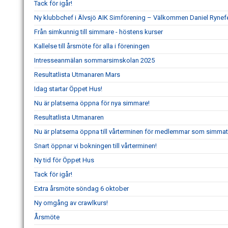
Tack för igår!
Ny klubbchef i Älvsjö AIK Simförening – Välkommen Daniel Rynefe
Från simkunnig till simmare - höstens kurser
Kallelse till årsmöte för alla i föreningen
Intresseanmälan sommarsimskolan 2025
Resultatlista Utmanaren Mars
Idag startar Öppet Hus!
Nu är platserna öppna för nya simmare!
Resultatlista Utmanaren
Nu är platserna öppna till vårterminen för medlemmar som simmat
Snart öppnar vi bokningen till vårterminen!
Ny tid för Öppet Hus
Tack för igår!
Extra årsmöte söndag 6 oktober
Ny omgång av crawlkurs!
Årsmöte