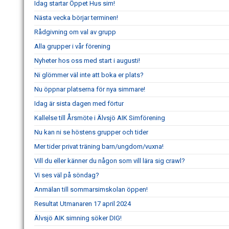
Idag startar Öppet Hus sim!
Nästa vecka börjar terminen!
Rådgivning om val av grupp
Alla grupper i vår förening
Nyheter hos oss med start i augusti!
Ni glömmer väl inte att boka er plats?
Nu öppnar platserna för nya simmare!
Idag är sista dagen med förtur
Kallelse till Årsmöte i Älvsjö AIK Simförening
Nu kan ni se höstens grupper och tider
Mer tider privat träning barn/ungdom/vuxna!
Vill du eller känner du någon som vill lära sig crawl?
Vi ses väl på söndag?
Anmälan till sommarsimskolan öppen!
Resultat Utmanaren 17 april 2024
Älvsjö AIK simning söker DIG!