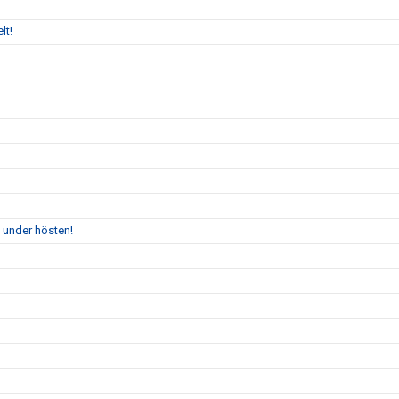
lt!
 under hösten!