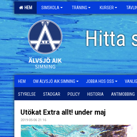
HEM
SIMSKOLA
TRÄNING
KURSER
TÄVL
Hitta 
HEM
OM ÄLVSJÖ AIK SIMNING
JOBBA HOS OSS
VANLI
STYRELSE
STADGAR
POLICY
HISTORIA
ANTIMOBBING
Utökat Extra allt! under maj
2019-05-06 21:16