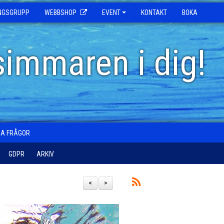
INGSGRUPP
WEBBSHOP
EVENT
KONTAKT
BOKA
simmaren i dig!
GA FRÅGOR
GDPR
ARKIV
<
>