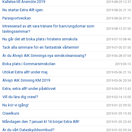
Kallelse till Årsmöte 2019
2019-08-29 12:37
Nu startar Extra Allt igen.
2019-08-26 21:10
Parasportveckan
2019-08-26 07:51
Intresserad av att vara tränare för barn/ungdomar som
2019-08-12 07:50
tävlingssimmar?
Nu går det att boka plats i höstens simskola
2019-07-10 08:46
Tack alla simmare för en fantastisk vårtermin!
2019-07-05 07:50
Är du Älvsjö AIK Simnings nya simskoleansvarig?
2019-06-28 07:04
Boka plats i Sommarsimskolan
2019-05-15
Utökat Extra allt! under maj
2019-05-06 21:16
Älvsjö AIK Simning KM 2019
2019-05-06 20:54
Extra, extra allt! under påsklovet
2019-04-09 12:42
Vill du lära dig crawl?
2019-02-14 15:00
Nu kör vi igång!
2019-01-22 09:55
Crawlkurs
2019-01-09 19:33
Måndagen den 7 januari kl 16 börjar Extra Allt!
2019-01-05 23:42
Är du vårt Dataskyddsombud?
2019-01-02 09:24