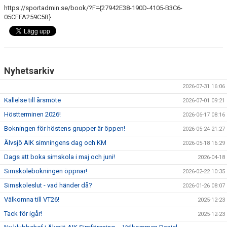
https://sportadmin.se/book/?F={27942E38-190D-4105-B3C6-
05CFFA259C5B}
Nyhetsarkiv
2026-07-31 16:06
Kallelse till årsmöte
2026-07-01 09:21
Höstterminen 2026!
2026-06-17 08:16
Bokningen för höstens grupper är öppen!
2026-05-24 21:27
Älvsjö AIK simningens dag och KM
2026-05-18 16:29
Dags att boka simskola i maj och juni!
2026-04-18
Simskolebokningen öppnar!
2026-02-22 10:35
Simskoleslut - vad händer då?
2026-01-26 08:07
Välkomna till VT26!
2025-12-23
Tack för igår!
2025-12-23