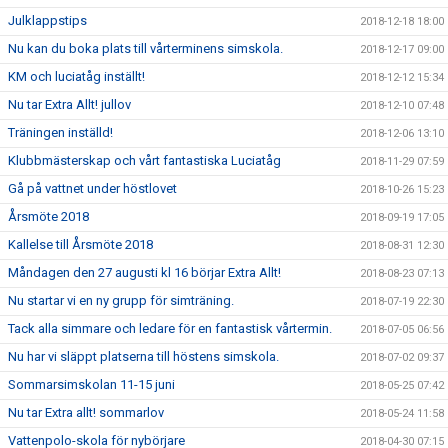
Julklappstips
2018-12-18 18:00
Nu kan du boka plats till vårterminens simskola.
2018-12-17 09:00
KM och luciatåg inställt!
2018-12-12 15:34
Nu tar Extra Allt! jullov
2018-12-10 07:48
Träningen inställd!
2018-12-06 13:10
Klubbmästerskap och vårt fantastiska Luciatåg
2018-11-29 07:59
Gå på vattnet under höstlovet
2018-10-26 15:23
Årsmöte 2018
2018-09-19 17:05
Kallelse till Årsmöte 2018
2018-08-31 12:30
Måndagen den 27 augusti kl 16 börjar Extra Allt!
2018-08-23 07:13
Nu startar vi en ny grupp för simträning.
2018-07-19 22:30
Tack alla simmare och ledare för en fantastisk vårtermin.
2018-07-05 06:56
Nu har vi släppt platserna till höstens simskola.
2018-07-02 09:37
Sommarsimskolan 11-15 juni
2018-05-25 07:42
Nu tar Extra allt! sommarlov
2018-05-24 11:58
Vattenpolo-skola för nybörjare
2018-04-30 07:15