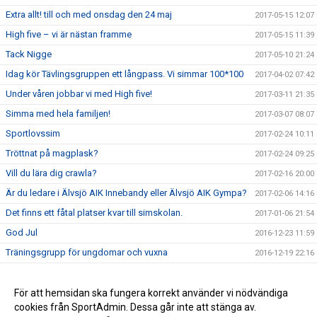
Extra allt! till och med onsdag den 24 maj
2017-05-15 12:07
High five – vi är nästan framme
2017-05-15 11:39
Tack Nigge
2017-05-10 21:24
Idag kör Tävlingsgruppen ett långpass. Vi simmar 100*100
2017-04-02 07:42
Under våren jobbar vi med High five!
2017-03-11 21:35
Simma med hela familjen!
2017-03-07 08:07
Sportlovssim
2017-02-24 10:11
Tröttnat på magplask?
2017-02-24 09:25
Vill du lära dig crawla?
2017-02-16 20:00
Är du ledare i Älvsjö AIK Innebandy eller Älvsjö AIK Gympa?
2017-02-06 14:16
Det finns ett fåtal platser kvar till simskolan.
2017-01-06 21:54
God Jul
2016-12-23 11:59
Träningsgrupp för ungdomar och vuxna
2016-12-19 22:16
Crawlkurs VT 2017
2016-12-19 22:07
Extra allt tar jullov
För att hemsidan ska fungera korrekt använder vi nödvändiga
2016-12-14 09:39
cookies från SportAdmin. Dessa går inte att stänga av.
Ny hemsida
2016-11-25 18:20