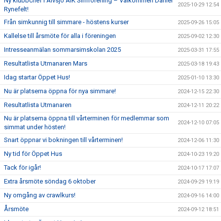
Ny klubbchef i Älvsjö AIK Simförening – Välkommen Daniel
2025-10-29 12:54
Rynefelt!
Från simkunnig till simmare - höstens kurser
2025-09-26 15:05
Kallelse till årsmöte för alla i föreningen
2025-09-02 12:30
Intresseanmälan sommarsimskolan 2025
2025-03-31 17:55
Resultatlista Utmanaren Mars
2025-03-18 19:43
Idag startar Öppet Hus!
2025-01-10 13:30
Nu är platserna öppna för nya simmare!
2024-12-15 22:30
Resultatlista Utmanaren
2024-12-11 20:22
Nu är platserna öppna till vårterminen för medlemmar som
2024-12-10 07:05
simmat under hösten!
Snart öppnar vi bokningen till vårterminen!
2024-12-06 11:30
Ny tid för Öppet Hus
2024-10-23 19:20
Tack för igår!
2024-10-17 17:07
Extra årsmöte söndag 6 oktober
2024-09-29 19:19
Ny omgång av crawlkurs!
2024-09-16 14:00
Årsmöte
2024-09-12 18:51