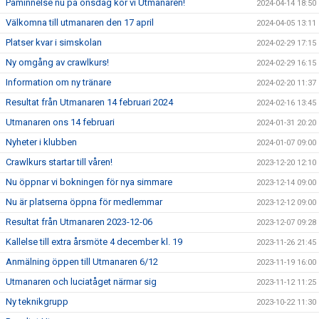
Påminnelse nu på onsdag kör vi Utmanaren!
2024-04-14 18:50
Välkomna till utmanaren den 17 april
2024-04-05 13:11
Platser kvar i simskolan
2024-02-29 17:15
Ny omgång av crawlkurs!
2024-02-29 16:15
Information om ny tränare
2024-02-20 11:37
Resultat från Utmanaren 14 februari 2024
2024-02-16 13:45
Utmanaren ons 14 februari
2024-01-31 20:20
Nyheter i klubben
2024-01-07 09:00
Crawlkurs startar till våren!
2023-12-20 12:10
Nu öppnar vi bokningen för nya simmare
2023-12-14 09:00
Nu är platserna öppna för medlemmar
2023-12-12 09:00
Resultat från Utmanaren 2023-12-06
2023-12-07 09:28
Kallelse till extra årsmöte 4 december kl. 19
2023-11-26 21:45
Anmälning öppen till Utmanaren 6/12
2023-11-19 16:00
Utmanaren och luciatåget närmar sig
2023-11-12 11:25
Ny teknikgrupp
2023-10-22 11:30