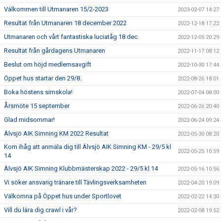
Välkommen till Utmanaren 15/2-2023
2023-02-07 14:27
Resultat från Utmanaren 18 december 2022
2022-12-18 17:22
Utmanaren och vårt fantastiska luciatåg 18 dec.
2022-12-05 20:29
Resultat från gårdagens Utmanaren
2022-11-17 08:12
Beslut om höjd medlemsavgift
2022-10-30 17:44
Öppet hus startar den 29/8.
2022-08-26 18:01
Boka höstens simskola!
2022-07-04 08:00
Årsmöte 15 september
2022-06-26 20:40
Glad midsommar!
2022-06-24 09:24
Älvsjö AIK Simning KM 2022 Resultat
2022-05-30 08:20
Kom ihåg att anmäla dig till Älvsjö AIK Simning KM - 29/5 kl
2022-05-25 10:59
14
Älvsjö AIK Simning Klubbmästerskap 2022 - 29/5 kl 14
2022-05-16 10:56
Vi söker ansvarig tränare till Tävlingsverksamheten
2022-04-20 19:09
Välkomna på Öppet hus under Sportlovet
2022-02-22 14:30
Vill du lära dig crawl i vår?
2022-02-08 19:52