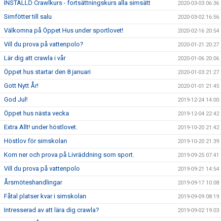
INSTÄLLD Crawlkurs - fortsättningskurs alla simsätt
2020-03-03 06:36
Simfötter till salu
2020-03-02 16:56
Välkomna på Öppet Hus under sportlovet!
2020-02-16 20:54
Vill du prova på vattenpolo?
2020-01-21 20:27
Lär dig att crawla i vår
2020-01-06 20:06
Öppet hus startar den 8 januari
2020-01-03 21:27
Gott Nytt År!
2020-01-01 21:45
God Jul!
2019-12-24 14:00
Öppet hus nästa vecka
2019-12-04 22:42
Extra Allt! under höstlovet.
2019-10-20 21:42
Höstlov för simskolan
2019-10-20 21:39
Kom ner och prova på Livräddning som sport.
2019-09-25 07:41
Vill du prova på vattenpolo
2019-09-21 14:54
Årsmöteshandlingar
2019-09-17 10:08
Fåtal platser kvar i simskolan
2019-09-09 08:19
Intresserad av att lära dig crawla?
2019-09-02 19:03