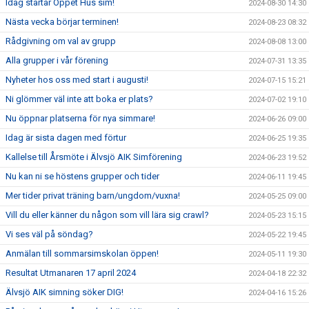
Idag startar Öppet Hus sim!
2024-08-30 14:30
Nästa vecka börjar terminen!
2024-08-23 08:32
Rådgivning om val av grupp
2024-08-08 13:00
Alla grupper i vår förening
2024-07-31 13:35
Nyheter hos oss med start i augusti!
2024-07-15 15:21
Ni glömmer väl inte att boka er plats?
2024-07-02 19:10
Nu öppnar platserna för nya simmare!
2024-06-26 09:00
Idag är sista dagen med förtur
2024-06-25 19:35
Kallelse till Årsmöte i Älvsjö AIK Simförening
2024-06-23 19:52
Nu kan ni se höstens grupper och tider
2024-06-11 19:45
Mer tider privat träning barn/ungdom/vuxna!
2024-05-25 09:00
Vill du eller känner du någon som vill lära sig crawl?
2024-05-23 15:15
Vi ses väl på söndag?
2024-05-22 19:45
Anmälan till sommarsimskolan öppen!
2024-05-11 19:30
Resultat Utmanaren 17 april 2024
2024-04-18 22:32
Älvsjö AIK simning söker DIG!
2024-04-16 15:26