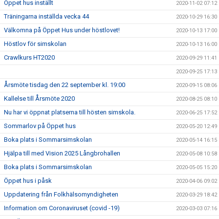
Öppet hus inställt
2020-11-02 07:12
Träningarna inställda vecka 44
2020-10-29 16:30
Välkomna på Öppet Hus under höstlovet!
2020-10-13 17:00
Höstlov för simskolan
2020-10-13 16:00
Crawlkurs HT2020
2020-09-29 11:41
2020-09-25 17:13
Årsmöte tisdag den 22 september kl. 19:00
2020-09-15 08:06
Kallelse till Årsmöte 2020
2020-08-25 08:10
Nu har vi öppnat platserna till hösten simskola.
2020-06-25 17:52
Sommarlov på Öppet hus
2020-05-20 12:49
Boka plats i Sommarsimskolan
2020-05-14 16:15
Hjälpa till med Vision 2025 Långbrohallen
2020-05-08 10:58
Boka plats i Sommarsimskolan
2020-05-05 15:20
Öppet hus i påsk
2020-04-06 09:02
Uppdatering från Folkhälsomyndigheten
2020-03-29 18:42
Information om Coronaviruset (covid -19)
2020-03-03 07:16