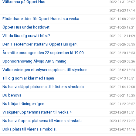
Välkomna på Öppet Hus
2022-01-31 08:07
2021-12-23 17:14
Förändrade tider för Öppet Hus nästa vecka
2021-12-08 20:52
Öppet Hus under höstlovet
2021-10-25 19:21
Vill du lära dig crawl i höst?
2021-09-12 11:09
Den 1 september startar vi Öppet Hus igen!
2021-08-26 08:35
Årsmöte onsdagen den 22 september kl 19.00
2021-08-20 15:53
Sponsoransvarig Älvsjö AIK Simning
2021-08-20 08:26
Valberedningen efterlyser suppleant till styrelsen
2021-08-02 18:24
Till dig som är klar med Hajen
2021-07-13 15:51
Nu har vi släppt platserna till höstens simskola.
2021-07-04 12:00
Du behövs
2021-06-21 15:25
Nu börjar träningen igen.
2021-01-22 06:57
Vi skjuter upp terminsstarten till vecka 4
2020-12-28 13:51
Nu har vi öppnat platserna till vårens simskola.
2020-12-22 17:27
Boka plats till vårens simskola!
2020-12-07 14:16