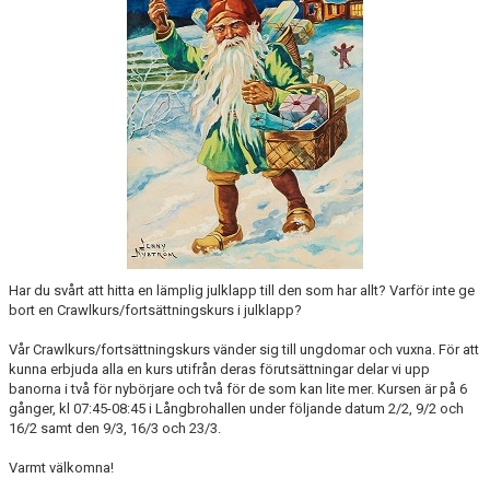
ANTIMOBBING
GDPR
ARKIV
JOBBA HOS OSS
VANLIGA FRÅGOR
Har du svårt att hitta en lämplig julklapp till den som har allt? Varför inte ge
bort en Crawlkurs/fortsättningskurs i julklapp?
Vår Crawlkurs/fortsättningskurs vänder sig till ungdomar och vuxna. För att
kunna erbjuda alla en kurs utifrån deras förutsättningar delar vi upp
banorna i två för nybörjare och två för de som kan lite mer. Kursen är på 6
gånger, kl 07:45-08:45 i Långbrohallen under följande datum 2/2, 9/2 och
16/2 samt den 9/3, 16/3 och 23/3.
Varmt välkomna!