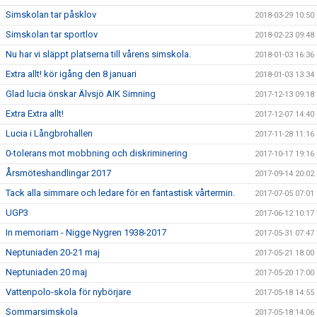
Simskolan tar påsklov
2018-03-29 10:50
Simskolan tar sportlov
2018-02-23 09:48
Nu har vi släppt platserna till vårens simskola.
2018-01-03 16:36
Extra allt! kör igång den 8 januari
2018-01-03 13:34
Glad lucia önskar Älvsjö AIK Simning
2017-12-13 09:18
Extra Extra allt!
2017-12-07 14:40
Lucia i Långbrohallen
2017-11-28 11:16
0-tolerans mot mobbning och diskriminering
2017-10-17 19:16
Årsmöteshandlingar 2017
2017-09-14 20:02
Tack alla simmare och ledare för en fantastisk vårtermin.
2017-07-05 07:01
UGP3
2017-06-12 10:17
In memoriam - Nigge Nygren 1938-2017
2017-05-31 07:47
Neptuniaden 20-21 maj
2017-05-21 18:00
Neptuniaden 20 maj
2017-05-20 17:00
Vattenpolo-skola för nybörjare
2017-05-18 14:55
Sommarsimskola
2017-05-18 14:06