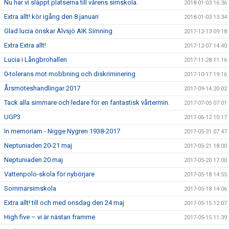
Nu har vi släppt platserna till vårens simskola.
2018-01-03 16:36
Extra allt! kör igång den 8 januari
2018-01-03 13:34
Glad lucia önskar Älvsjö AIK Simning
2017-12-13 09:18
Extra Extra allt!
2017-12-07 14:40
Lucia i Långbrohallen
2017-11-28 11:16
0-tolerans mot mobbning och diskriminering
2017-10-17 19:16
Årsmöteshandlingar 2017
2017-09-14 20:02
Tack alla simmare och ledare för en fantastisk vårtermin.
2017-07-05 07:01
UGP3
2017-06-12 10:17
In memoriam - Nigge Nygren 1938-2017
2017-05-31 07:47
Neptuniaden 20-21 maj
2017-05-21 18:00
Neptuniaden 20 maj
2017-05-20 17:00
Vattenpolo-skola för nybörjare
2017-05-18 14:55
Sommarsimskola
2017-05-18 14:06
Extra allt! till och med onsdag den 24 maj
2017-05-15 12:07
High five – vi är nästan framme
2017-05-15 11:39