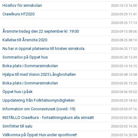
Höstlov för simskolan
2020-10-13 16:00
Crawlkurs HT2020
2020-09-29 11:41
2020-09-25 17:13
Årsmöte tisdag den 22 september kl. 19:00
2020-09-15 08:06
Kallelse till Årsmöte 2020
2020-08-25 08:10
Nu har vi öppnat platserna till hösten simskola.
2020-06-25 17:52
Sommarlov på Öppet hus
2020-05-20 12:49
Boka plats i Sommarsimskolan
2020-05-14 16:15
Hjälpa till med Vision 2025 Långbrohallen
2020-05-08 10:58
Boka plats i Sommarsimskolan
2020-05-05 15:20
Öppet hus i påsk
2020-04-06 09:02
Uppdatering från Folkhälsomyndigheten
2020-03-29 18:42
Information om Coronaviruset (covid -19)
2020-03-03 07:16
INSTÄLLD Crawlkurs - fortsättningskurs alla simsätt
2020-03-03 06:36
Simfötter till salu
2020-03-02 16:56
Välkomna på Öppet Hus under sportlovet!
2020-02-16 20:54