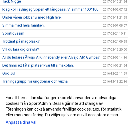
Tack Nigge
2017-05-10 21:24
Idag kör Tävlingsgruppen ett långpass. Vi simmar 100*100
2017-04-02 07:42
Under våren jobbar vi med High five!
2017-03-11 21:35
Simma med hela familjen!
2017-03-07 08:07
Sportlovssim
2017-02-24 10:11
Tröttnat på magplask?
2017-02-24 09:25
Vill du lära dig crawla?
2017-02-16 20:00
Är du ledare i Älvsjö AIK Innebandy eller Älvsjö AIK Gympa?
2017-02-06 14:16
Det finns ett fåtal platser kvar till simskolan.
2017-01-06 21:54
God Jul
2016-12-23 11:59
Träningsgrupp för ungdomar och vuxna
2016-12-19 22:16
Crawlkurs VT 2017
2016-12-19 22:07
Extra allt tar jullov
För att hemsidan ska fungera korrekt använder vi nödvändiga
2016-12-14 09:39
cookies från SportAdmin. Dessa går inte att stänga av.
Ny hemsida
2016-11-25 18:20
Föreningen kan också använda frivilliga cookies, t.ex. för statistik
eller marknadsföring. Du väljer själv om du vill acceptera dessa.
Anpassa dina val