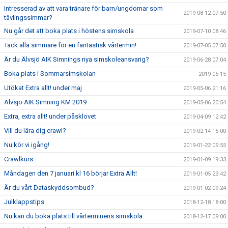
Intresserad av att vara tränare för barn/ungdomar som
2019-08-12 07:50
tävlingssimmar?
Nu går det att boka plats i höstens simskola
2019-07-10 08:46
Tack alla simmare för en fantastisk vårtermin!
2019-07-05 07:50
Är du Älvsjö AIK Simnings nya simskoleansvarig?
2019-06-28 07:04
Boka plats i Sommarsimskolan
2019-05-15
Utökat Extra allt! under maj
2019-05-06 21:16
Älvsjö AIK Simning KM 2019
2019-05-06 20:54
Extra, extra allt! under påsklovet
2019-04-09 12:42
Vill du lära dig crawl?
2019-02-14 15:00
Nu kör vi igång!
2019-01-22 09:55
Crawlkurs
2019-01-09 19:33
Måndagen den 7 januari kl 16 börjar Extra Allt!
2019-01-05 23:42
Är du vårt Dataskyddsombud?
2019-01-02 09:24
Julklappstips
2018-12-18 18:00
Nu kan du boka plats till vårterminens simskola.
2018-12-17 09:00