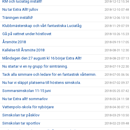
KM och luciatåg inställt!
2018-12-12 15:34
Nu tar Extra Allt! jullov
2018-12-10 07:48
Träningen inställd!
2018-12-06 13:10
Klubbmästerskap och vårt fantastiska Luciatåg
2018-11-29 07:59
Gå på vattnet under höstlovet
2018-10-26 15:23
Årsmöte 2018
2018-09-19 17:05
Kallelse till Årsmöte 2018
2018-08-31 12:30
Måndagen den 27 augusti kl 16 börjar Extra Allt!
2018-08-23 07:13
Nu startar vi en ny grupp för simträning.
2018-07-19 22:30
Tack alla simmare och ledare för en fantastisk vårtermin.
2018-07-05 06:56
Nu har vi släppt platserna till höstens simskola.
2018-07-02 09:37
Sommarsimskolan 11-15 juni
2018-05-25 07:42
Nu tar Extra allt! sommarlov
2018-05-24 11:58
Vattenpolo-skola för nybörjare
2018-04-30 07:15
Simskolan tar påsklov
2018-03-29 10:50
Simskolan tar sportlov
2018-02-23 09:48