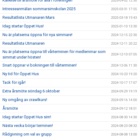
Kallelse till årsmöte för alla i föreningen
2025-09-02 12:30
Intresseanmälan sommarsimskolan 2025
2025-03-31 17:55
Resultatlista Utmanaren Mars
2025-03-18 19:43
Idag startar Öppet Hus!
2025-01-10 13:30
Nu är platserna öppna för nya simmare!
2024-12-15 22:30
Resultatlista Utmanaren
2024-12-11 20:22
Nu är platserna öppna till vårterminen för medlemmar som
2024-12-10 07:05
simmat under hösten!
Snart öppnar vi bokningen till vårterminen!
2024-12-06 11:30
Ny tid för Öppet Hus
2024-10-23 19:20
Tack för igår!
2024-10-17 17:07
Extra årsmöte söndag 6 oktober
2024-09-29 19:19
Ny omgång av crawlkurs!
2024-09-16 14:00
Årsmöte
2024-09-12 18:51
Idag startar Öppet Hus sim!
2024-08-30 14:30
Nästa vecka börjar terminen!
2024-08-23 08:32
Rådgivning om val av grupp
2024-08-08 13:00