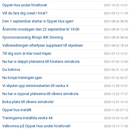
Öppet Hus under höstlovet
2021-10-25 19:21
Vill du lära dig crawl i höst?
2021-09-12 11:09
Den 1 september startar vi Öppet Hus igen!
2021-08-26 08:35
Årsmöte onsdagen den 22 september kl 19.00
2021-08-20 15:53
Sponsoransvarig Älvsjö AIK Simning
2021-08-20 08:26
Valberedningen efterlyser suppleant till styrelsen
2021-08-02 18:24
Till dig som är klar med Hajen
2021-07-13 15:51
Nu har vi släppt platserna till höstens simskola.
2021-07-04 12:00
Du behövs
2021-06-21 15:25
Nu börjar träningen igen.
2021-01-22 06:57
Vi skjuter upp terminsstarten till vecka 4
2020-12-28 13:51
Nu har vi öppnat platserna till vårens simskola.
2020-12-22 17:27
Boka plats till vårens simskola!
2020-12-07 14:16
Öppet hus inställt
2020-11-02 07:12
Träningarna inställda vecka 44
2020-10-29 16:30
Välkomna på Öppet Hus under höstlovet!
2020-10-13 17:00