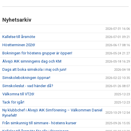
Nyhetsarkiv
2026-07-31 16:06
Kallelse till årsmöte
2026-07-01 09:21
Höstterminen 2026!
2026-06-17 08:16
Bokningen för höstens grupper är öppen!
2026-05-24 21:27
Älvsjö AIK simningens dag och KM
2026-05-18 16:29
Dags att boka simskola i maj och juni!
2026-04-18
Simskolebokningen öppnar!
2026-02-22 10:35
Simskoleslut - vad händer då?
2026-01-26 08:07
Välkomna till VT26!
2025-12-23
Tack för igår!
2025-12-23
Ny klubbchef i Älvsjö AIK Simförening – Välkommen Daniel
2025-10-29 12:54
Rynefelt!
Från simkunnig till simmare - höstens kurser
2025-09-26 15:05