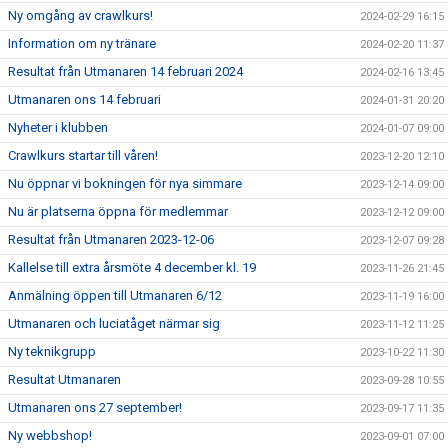
Ny omgång av crawlkurs!
2024-02-29 16:15
Information om ny tränare
2024-02-20 11:37
Resultat från Utmanaren 14 februari 2024
2024-02-16 13:45
Utmanaren ons 14 februari
2024-01-31 20:20
Nyheter i klubben
2024-01-07 09:00
Crawlkurs startar till våren!
2023-12-20 12:10
Nu öppnar vi bokningen för nya simmare
2023-12-14 09:00
Nu är platserna öppna för medlemmar
2023-12-12 09:00
Resultat från Utmanaren 2023-12-06
2023-12-07 09:28
Kallelse till extra årsmöte 4 december kl. 19
2023-11-26 21:45
Anmälning öppen till Utmanaren 6/12
2023-11-19 16:00
Utmanaren och luciatåget närmar sig
2023-11-12 11:25
Ny teknikgrupp
2023-10-22 11:30
Resultat Utmanaren
2023-09-28 10:55
Utmanaren ons 27 september!
2023-09-17 11:35
Ny webbshop!
2023-09-01 07:00