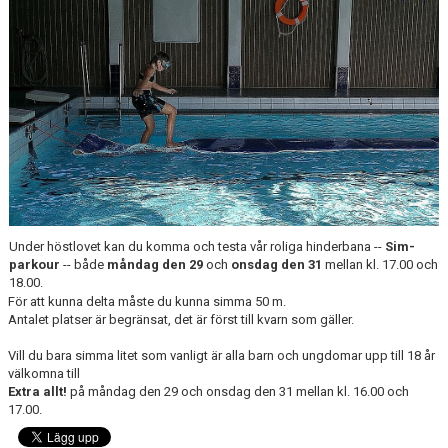
ANTIMOBBING
GDPR
ARKIV
JOBBA HOS OSS
VANLIGA FRÅGOR
Under höstlovet kan du komma och testa vår roliga hinderbana --
Sim-
parkour
-- både
måndag den 29
och
onsdag den 31
mellan kl. 17.00 och
18.00.
För att kunna delta måste du kunna simma 50 m.
Antalet platser är begränsat, det är först till kvarn som gäller.
Vill du bara simma litet som vanligt är alla barn och ungdomar upp till 18 år
välkomna till
Extra allt!
på måndag den 29 och onsdag den 31 mellan kl. 16.00 och
17.00.