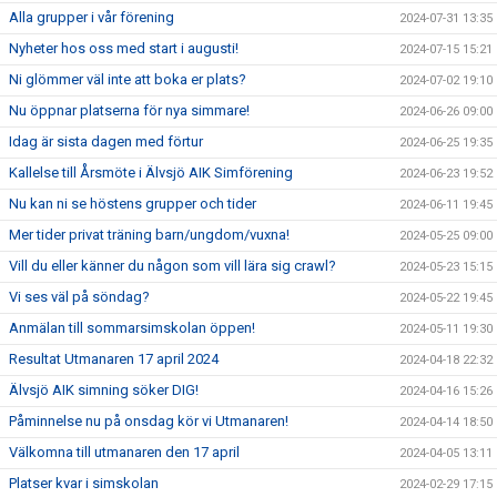
Alla grupper i vår förening
2024-07-31 13:35
Nyheter hos oss med start i augusti!
2024-07-15 15:21
Ni glömmer väl inte att boka er plats?
2024-07-02 19:10
Nu öppnar platserna för nya simmare!
2024-06-26 09:00
Idag är sista dagen med förtur
2024-06-25 19:35
Kallelse till Årsmöte i Älvsjö AIK Simförening
2024-06-23 19:52
Nu kan ni se höstens grupper och tider
2024-06-11 19:45
Mer tider privat träning barn/ungdom/vuxna!
2024-05-25 09:00
Vill du eller känner du någon som vill lära sig crawl?
2024-05-23 15:15
Vi ses väl på söndag?
2024-05-22 19:45
Anmälan till sommarsimskolan öppen!
2024-05-11 19:30
Resultat Utmanaren 17 april 2024
2024-04-18 22:32
Älvsjö AIK simning söker DIG!
2024-04-16 15:26
Påminnelse nu på onsdag kör vi Utmanaren!
2024-04-14 18:50
Välkomna till utmanaren den 17 april
2024-04-05 13:11
Platser kvar i simskolan
2024-02-29 17:15